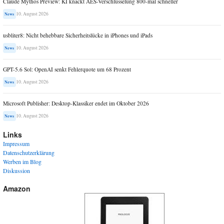
Claude Mythos Preview: KI knackt AES-Verschlüsselung 800-mal schneller
10. August 2026
News
usbliter8: Nicht behebbare Sicherheitslücke in iPhones und iPads
10. August 2026
News
GPT-5.6 Sol: OpenAI senkt Fehlerquote um 68 Prozent
10. August 2026
News
Microsoft Publisher: Desktop-Klassiker endet im Oktober 2026
10. August 2026
News
Links
Impressum
Datenschutzerklärung
Werben im Blog
Diskussion
Amazon