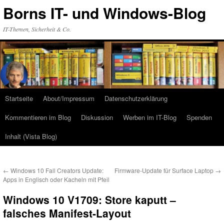
Zum
Borns IT- und Windows-Blog
Inhalt
springen
IT-Themen, Sicherheit & Co.
Startseite
About/Impressum
Datenschutzerklärung
Kommentieren im Blog
Diskussion
Werben im IT-Blog
Spenden
Inhalt (Vista Blog)
←
Windows 10 Fall Creators Update:
Firmware-Update für Surface Laptop
→
Apps in Englisch oder Kacheln mit Pfeil
Windows 10 V1709: Store kaputt –
falsches Manifest-Layout