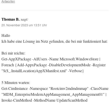
Antworten
Thomas B.
sagt:
20. November 2023 um 13:51 Uhr
Hallo
Ich habe eine Lösung im Netz gefunden, die bei mir funktioniert hat:
Bei mir reichte:
Get-AppXPackage -AllUsers -Name Microsoft.WindowsStore |
Foreach {Add-AppxPackage -DisableDevelopmentMode -Register
"$($_.InstallLocation)AppXManifest.xml" -Verbose}
5 Minuten warten:
Get-CimInstance -Namespace "Rootcimv2mdmdmmap" -ClassName
"MDM_EnterpriseModernAppManagement_AppManagement01" |
Invoke-CimMethod -MethodName UpdateScanMethod