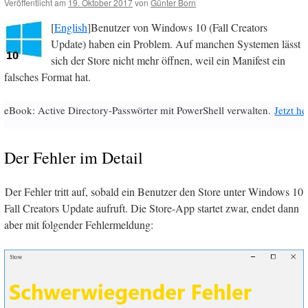
Veröffentlicht am
19. Oktober 2017
von
Günter Born
[
English
]Benutzer von Windows 10 (Fall Creators
Update) haben ein Problem. Auf manchen Systemen lässt
sich der Store nicht mehr öffnen, weil ein Manifest ein
falsches Format hat.
eBook: Active Directory-Passwörter mit PowerShell verwalten.
Jetzt h
Der Fehler im Detail
Der Fehler tritt auf, sobald ein Benutzer den Store unter Windows 10
Fall Creators Update aufruft. Die Store-App startet zwar, endet dann
aber mit folgender Fehlermeldung: