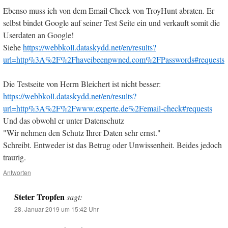
Ebenso muss ich von dem Email Check von TroyHunt abraten. Er
selbst bindet Google auf seiner Test Seite ein und verkauft somit die
Userdaten an Google!
Siehe
https://webbkoll.dataskydd.net/en/results?
url=http%3A%2F%2Fhaveibeenpwned.com%2FPasswords#requests
Die Testseite von Herrn Bleichert ist nicht besser:
https://webbkoll.dataskydd.net/en/results?
url=http%3A%2F%2Fwww.experte.de%2Femail-check#requests
Und das obwohl er unter Datenschutz
"Wir nehmen den Schutz Ihrer Daten sehr ernst."
Schreibt. Entweder ist das Betrug oder Unwissenheit. Beides jedoch
traurig.
Antworten
Steter Tropfen
sagt:
28. Januar 2019 um 15:42 Uhr