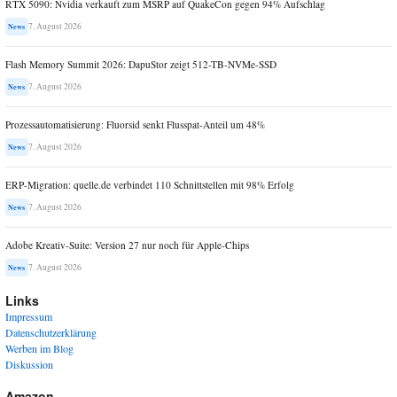
RTX 5090: Nvidia verkauft zum MSRP auf QuakeCon gegen 94% Aufschlag
7. August 2026
News
Flash Memory Summit 2026: DapuStor zeigt 512-TB-NVMe-SSD
7. August 2026
News
Prozessautomatisierung: Fluorsid senkt Flusspat-Anteil um 48%
7. August 2026
News
ERP-Migration: quelle.de verbindet 110 Schnittstellen mit 98% Erfolg
7. August 2026
News
Adobe Kreativ-Suite: Version 27 nur noch für Apple-Chips
7. August 2026
News
Links
Impressum
Datenschutzerklärung
Werben im Blog
Diskussion
Amazon