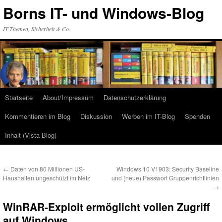
Zum
Borns IT- und Windows-Blog
Inhalt
springen
IT-Themen, Sicherheit & Co.
Startseite
About/Impressum
Datenschutzerklärung
Kommentieren im Blog
Diskussion
Werben im IT-Blog
Spenden
Inhalt (Vista Blog)
←
Daten von 80 Millionen US-
Windows 10 V1903: Security Baseline
Haushalten ungeschützt im Netz
und (neue) Passwort Gruppenrichtlinien
→
WinRAR-Exploit ermöglicht vollen Zugriff
auf Windows