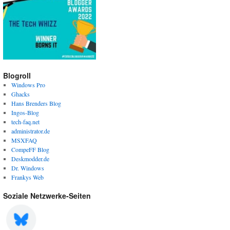
Blogroll
Windows Pro
Ghacks
Hans Brenders Blog
Ingos-Blog
tech-faq.net
administrator.de
MSXFAQ
CompeFF Blog
Deskmodder.de
Dr. Windows
Frankys Web
Soziale Netzwerke-Seiten