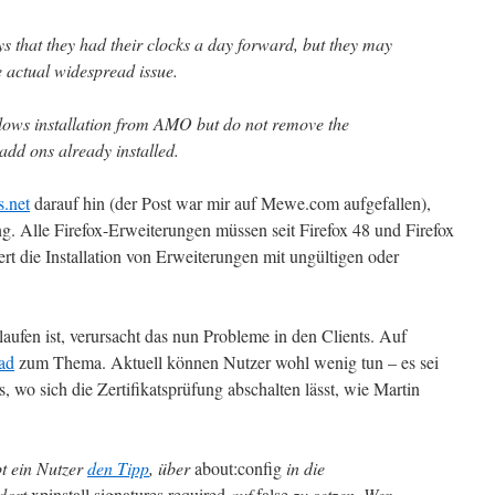
s that they had their clocks a day forward, but they may
he actual widespread issue.
lows installation from AMO but do not remove the
dd ons already installed.
.net
darauf hin (der Post war mir auf Mewe.com aufgefallen),
ung. Alle Firefox-Erweiterungen müssen seit Firefox 48 und Firefox
ert die Installation von Erweiterungen mit ungültigen oder
laufen ist, verursacht das nun Probleme in den Clients. Auf
ad
zum Thema. Aktuell können Nutzer wohl wenig tun – es sei
s, wo sich die Zertifikatsprüfung abschalten lässt, wie Martin
t ein Nutzer
den Tipp
, über
about:config
in die
 dort
xpinstall.signatures.required
auf
false
zu setzen. Wer