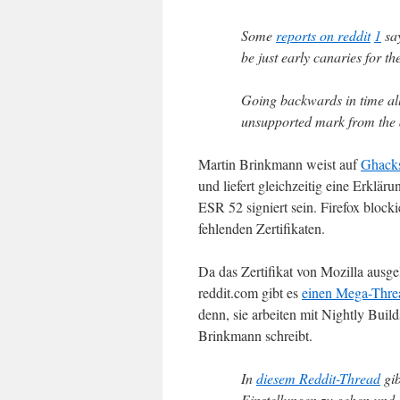
Some
reports on reddit
1
say
be just early canaries for t
Going backwards in time al
unsupported mark from the a
Martin Brinkmann weist auf
Ghacks
und liefert gleichzeitig eine Erklär
ESR 52 signiert sein. Firefox blocki
fehlenden Zertifikaten.
Da das Zertifikat von Mozilla ausge
reddit.com gibt es
einen Mega-Thre
denn, sie arbeiten mit Nightly Build
Brinkmann schreibt.
In
diesem Reddit-Thread
gib
Einstellungen zu gehen und