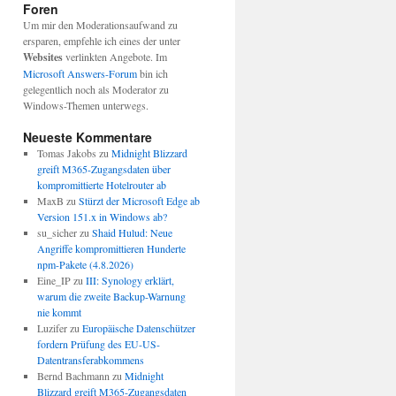
Foren
Um mir den Moderationsaufwand zu
ersparen, empfehle ich eines der unter
Websites
verlinkten Angebote. Im
Microsoft Answers-Forum
bin ich
gelegentlich noch als Moderator zu
Windows-Themen unterwegs.
Neueste Kommentare
Tomas Jakobs
zu
Midnight Blizzard
greift M365-Zugangsdaten über
kompromittierte Hotelrouter ab
MaxB
zu
Stürzt der Microsoft Edge ab
Version 151.x in Windows ab?
su_sicher
zu
Shaid Hulud: Neue
Angriffe kompromittieren Hunderte
npm-Pakete (4.8.2026)
Eine_IP
zu
III: Synology erklärt,
warum die zweite Backup-Warnung
nie kommt
Luzifer
zu
Europäische Datenschützer
fordern Prüfung des EU-US-
Datentransferabkommens
Bernd Bachmann
zu
Midnight
Blizzard greift M365-Zugangsdaten