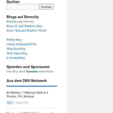
Suchen
Blogs auf Borncity
Borncity.com
Startseite
Borns IT- und Windows Blog
Born's Tech and Windows World
Bücher-Blog
Günnis Seniorentreff 50+
Mein Reiseblog
Mein Japan-Blog
E-Scooter-Blog
Spenden und Sponsoren
Den Blog durch
Spenden
unterstützen.
Aus dem DNV-Netzwerk
KI-Phishing: 7 Millionen Mails in 4
Wochen, 54% Klickrate
6. August 2026
News