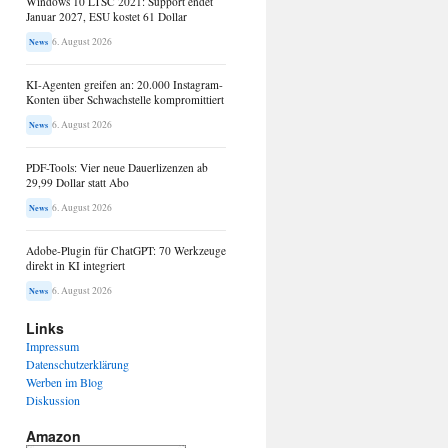
Windows 10 LTSC 2021: Support endet
Januar 2027, ESU kostet 61 Dollar
6. August 2026
News
KI-Agenten greifen an: 20.000 Instagram-
Konten über Schwachstelle kompromittiert
6. August 2026
News
PDF-Tools: Vier neue Dauerlizenzen ab
29,99 Dollar statt Abo
6. August 2026
News
Adobe-Plugin für ChatGPT: 70 Werkzeuge
direkt in KI integriert
6. August 2026
News
Links
Impressum
Datenschutzerklärung
Werben im Blog
Diskussion
Amazon