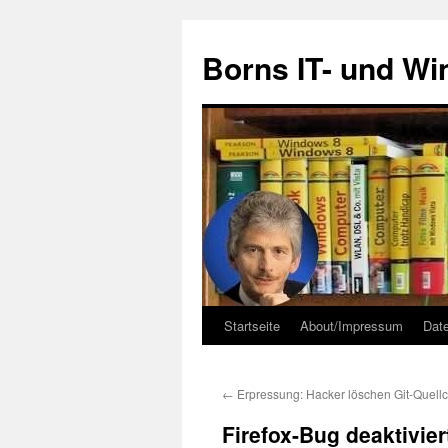
Zum
Inhalt
Borns IT- und W
springen
Startseite
About/Impressum
Dat
←
Erpressung: Hacker löschen Git-Quell
Firefox-Bug deaktivier