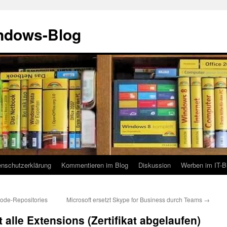
indows-Blog
enschutzerklärung
Kommentieren im Blog
Diskussion
Werben im IT-B
code-Repositories
Microsoft ersetzt Skype for Business durch Teams
→
t alle Extensions (Zertifikat abgelaufen)