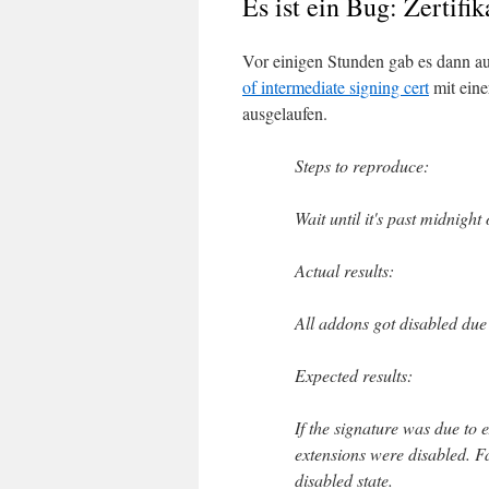
Es ist ein Bug: Zertifi
Vor einigen Stunden gab es dann au
of intermediate signing cert
mit eine
ausgelaufen.
Steps to reproduce:
Wait until it's past midnig
Actual results:
All addons got disabled due 
Expected results:
If the signature was due to 
extensions were disabled. F
disabled state.