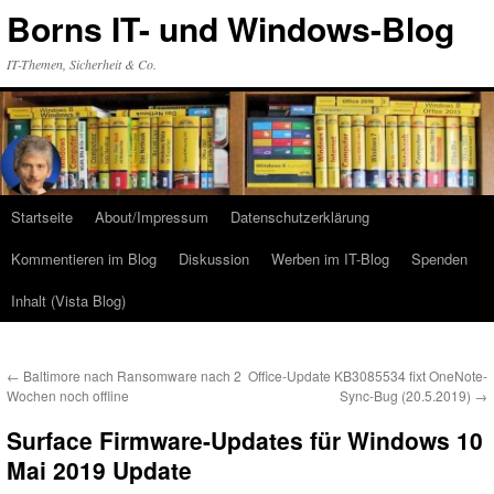
Zum
Borns IT- und Windows-Blog
Inhalt
springen
IT-Themen, Sicherheit & Co.
Startseite
About/Impressum
Datenschutzerklärung
Kommentieren im Blog
Diskussion
Werben im IT-Blog
Spenden
Inhalt (Vista Blog)
←
Baltimore nach Ransomware nach 2
Office-Update KB3085534 fixt OneNote-
Wochen noch offline
Sync-Bug (20.5.2019)
→
Surface Firmware-Updates für Windows 10
Mai 2019 Update