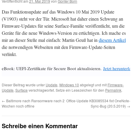
Veröffentlicht am
21. Mai 2019
von
Günter Born
Das Funktionsupdate auf das Windows 10 Mai 2019 Update
(V1903) steht vor der Tür. Microsoft hat daher einen Schwung an
Firmware-Updates für seine Surface-Familie veröffentlicht, um die
Geräte für die neue Windows-Version zu ertüchtigen. Ich mache es
mir an dieser Stelle mal einfach: Martin Geuß hat in
diesem Artikel
die notwendigen Webseiten mit den Firmware-Update-Seiten
verlinkt.
eBook: UEFI-Zertifikate für Secure Boot aktualisieren.
Jetzt herunterl
Dieser Beitrag wurde unter
Update
,
Windows 10
abgelegt und mit
Firmware-
Update
,
Surface
verschlagwortet. Setze ein Lesezeichen für den
Permalink
.
←
Baltimore nach Ransomware nach 2
Office-Update KB3085534 fixt OneNote-
Wochen noch offline
Sync-Bug (20.5.2019)
→
Schreibe einen Kommentar