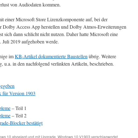
erlust von Audiodaten kommen.
mit einer Microsoft Store Lizenzkomponente auf, bei der
r Dolby Access App herstellen und Dolby Atmos-Erweiterungen
st sich dann schlicht nicht nutzen. Daher hatte Microsoft eine
. Juli 2019 aufgehoben werde.
inige im
KB-Artikel dokumentierte Baustellen
übrig. Weitere
, u.a. in den nachfolgend verlinkten Artikeln, beschrieben.
gegeben
 für Version 1903
bleme
– Teil 1
bleme
– Teil 2
ade-Blocker bestätigt
ows 10
abgelegt und mit
Upgrade
,
Windows 10 V1903
verschlagwortet.