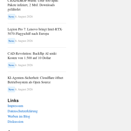
CHAINDROP-Wurm: Über 400 npm-
Pakete infiziert, 2 Mrd. Downloads
gefährdet
6. August 2026
News
Legion Pro 7: Lenovo bringt Intel-RTX-
5070-Flaggschiff nach Europa
6. August 2026
News
CAD-Revolution: Backflip AI senkt
Kosten von 1.500 auf 10 Dollar
6. August 2026
News
KI-Agenten-Sicherheit: Cloudflare öffnet
Betriebssystem als Open Source
6. August 2026
News
Links
Impressum
Datenschutzerklärung
Werben im Blog
Diskussion