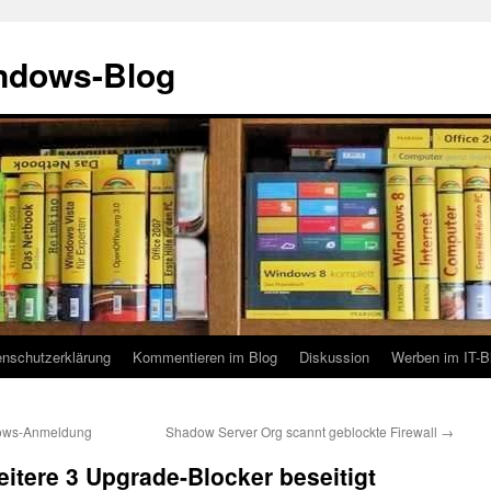
indows-Blog
enschutzerklärung
Kommentieren im Blog
Diskussion
Werben im IT-B
dows-Anmeldung
Shadow Server Org scannt geblockte Firewall
→
tere 3 Upgrade-Blocker beseitigt