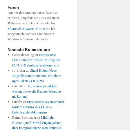
Foren
Um mir den Moderationsaufwand zu
ersparen, empfehle ich eines der unter
Websites
verlinkten Angebote. Im
Microsoft Answers-Forum
bin ich
gelegentlich noch als Moderator zu
Windows-Themen unterwegs.
Neueste Kommentare
Lebensberatung
zu
Europäische
Datenschützer fordern Prüfung des
EU-US-Datentransferabkommens
su_sicher
zu
Shaid Hulud: Neue
Angriffe kompromittieren Hunderte
npm-Pakete (4.8.2026)
Eine_IP
zu
III: Synology erklärt,
warum die zweite Backup-Warnung
nie kommt
Luzifer
zu
Europäische Datenschützer
fordern Prüfung des EU-US-
Datentransferabkommens
Bernd Bachmann
zu
Midnight
Blizzard greift M365-Zugangsdaten
über kompromittierte Hotelrouter ab