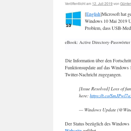
Veröffentlicht am
12. Juli 2019
von
Günter
[
English
]Microsoft hat 
Windows 10 Mai 2019 Upd
Problem, dass USB-Medie
eBook: Active Directory-Passwörter
Die Information über den Fortschritt
Funktionsupdate auf das Windows 1
Twitter-Nachricht zugegangen.
[Issue Resolved] Loss of f
here:
https://t.co/SmJPwl7
— Windows Update (@Win
Der Status bezüglich des Windows 
Webseite
geführt.