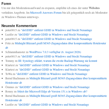
Foren
Um mir den Moderationsaufwand zu ersparen, empfehle ich eines der unter
Websites
verlinkten Angebote. Im
Microsoft Answers-Forum
bin ich gelegentlich noch als Moderator
zu Windows-Themen unterwegs.
Neueste Kommentare
peter0815
zu
"deGDID" entfernt GDID in Windows und blockt Neuanlage
Luzifer
zu
"deGDID" entfernt GDID in Windows und blockt Neuanlage
peter0815
zu
"deGDID" entfernt GDID in Windows und blockt Neuanlage
Fritz
zu
Midnight Blizzard greift M365-Zugangsdaten über kompromittierte Hotelrouter
ab
Schlammhamster
zu
WordPress 7.0.3 verfügbar (6. August 2026)
peter0815
zu
"deGDID" entfernt GDID in Windows und blockt Neuanlage
Tommy
zu
III: Synology erklärt, warum die zweite Backup-Warnung nie kommt
Klartext
zu
"deGDID" entfernt GDID in Windows und blockt Neuanlage
Klartext
zu
"deGDID" entfernt GDID in Windows und blockt Neuanlage
ToWa
zu
"deGDID" entfernt GDID in Windows und blockt Neuanlage
Bernd Bachmann
zu
Midnight Blizzard greift M365-Zugangsdaten über kompromittierte
Hotelrouter ab
Ömmes
zu
"deGDID" entfernt GDID in Windows und blockt Neuanlage
Ronny
zu
Stürzt der Microsoft Edge ab Version 151.x in Windows ab?
Bernd Bachmann
zu
Midnight Blizzard greift M365-Zugangsdaten über kompromittierte
Hotelrouter ab
Luzifer
zu
"deGDID" entfernt GDID in Windows und blockt Neuanlage