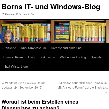
Zum
Borns IT- und Windows-Blog
Inhalt
springen
IT-Themen, Sicherheit & Co.
Startseite
About/Impressum
Datenschutzerklärung
Kommentieren im Blog
Diskussion
Werben im IT-Blog
Spenden
Inhalt (Vista Blog)
←
Windows 7/8.1 Preview Rollup
Microsoft setzt CCleaner-Domain [im
Updates (24. September 2019)
MS Answers-Forum] auf die Black-List
→
Worauf ist beim Erstellen eines
Dienstplans zu achten?