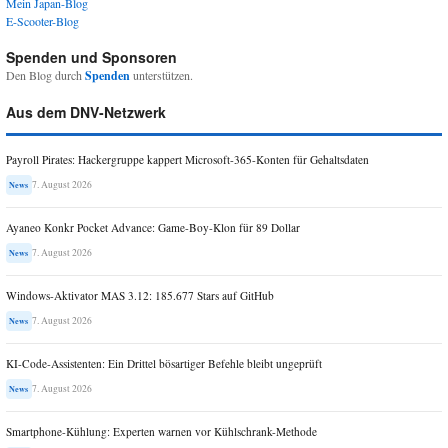
Mein Japan-Blog
E-Scooter-Blog
Spenden und Sponsoren
Den Blog durch
Spenden
unterstützen.
Aus dem DNV-Netzwerk
Payroll Pirates: Hackergruppe kappert Microsoft-365-Konten für Gehaltsdaten
7. August 2026
News
Ayaneo Konkr Pocket Advance: Game-Boy-Klon für 89 Dollar
7. August 2026
News
Windows-Aktivator MAS 3.12: 185.677 Stars auf GitHub
7. August 2026
News
KI-Code-Assistenten: Ein Drittel bösartiger Befehle bleibt ungeprüft
7. August 2026
News
Smartphone-Kühlung: Experten warnen vor Kühlschrank-Methode