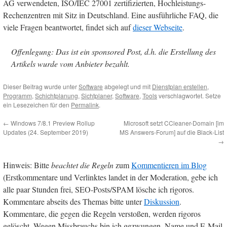
AG verwendeten, ISO/IEC 27001 zertifizierten, Hochleistungs-
Rechenzentren mit Sitz in Deutschland. Eine ausführliche FAQ, die
viele Fragen beantwortet, findet sich auf
dieser Webseite
.
Offenlegung: Das ist ein sponsored Post, d.h. die Erstellung des
Artikels wurde vom Anbieter bezahlt.
Dieser Beitrag wurde unter
Software
abgelegt und mit
Dienstplan erstellen
,
Programm
,
Schichtplanung
,
Sichtplaner
,
Software
,
Tools
verschlagwortet. Setze
ein Lesezeichen für den
Permalink
.
←
Windows 7/8.1 Preview Rollup
Microsoft setzt CCleaner-Domain [im
Updates (24. September 2019)
MS Answers-Forum] auf die Black-List
→
Hinweis: Bitte
beachtet die Regeln
zum
Kommentieren im Blog
(Erstkommentare und Verlinktes landet in der Moderation, gebe ich
alle paar Stunden frei, SEO-Posts/SPAM lösche ich rigoros.
Kommentare abseits des Themas bitte unter
Diskussion
.
Kommentare, die gegen die Regeln verstoßen, werden rigoros
gelöscht. Wegen Missbrauchs bin ich gezwungen, Name und E-Mail