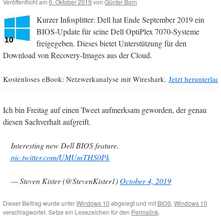
Veröffentlicht am
6. Oktober 2019
von
Günter Born
Kurzer Infosplitter: Dell hat Ende September 2019 ein
BIOS-Update für seine Dell OptiPlex 7070-Systeme
freigegeben. Dieses bietet Unterstützung für den
Download von Recovery-Images aus der Cloud.
Kostenloses eBook: Netzwerkanalyse mit Wireshark.
Jetzt herunterlad
Ich bin Freitag auf einen Tweet aufmerksam geworden, der genau
diesen Sachverhalt aufgreift.
Interesting new Dell BIOS feature.
pic.twitter.com/UMUmTHS0Pk
— Steven Kister (@StevenKister1)
October 4, 2019
Dieser Beitrag wurde unter
Windows 10
abgelegt und mit
BIOS
,
Windows 10
verschlagwortet. Setze ein Lesezeichen für den
Permalink
.