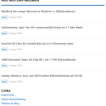
Aus dem DNV-Netzwerk
MacBook Neo zwingt Microsoft zu Windows-11-Effizienzoffensive
7. August 2026
News
Gehirntraining-Apps: Nur 40% wissenschaftlich belegt bei 9,7-Mrd-Markt
7. August 2026
News
Insta360 GO Ultra: KI-Assistent Kira mit Live-Übersetzung startet
7. August 2026
News
AMD übernimmt Taalas: KI-Chip HC1 mit 17.000 Tokens/Sekunde
7. August 2026
News
Gaming-Monitore: Sony und ASUS treiben Bildwiederholrate auf 540 Hz
7. August 2026
News
Links
Impressum
Datenschutzerklärung
Werben im Blog