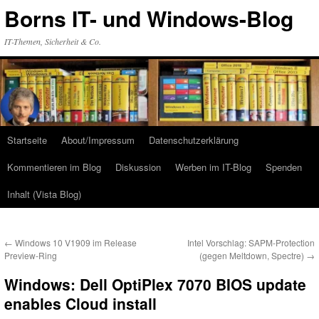
Zum
Borns IT- und Windows-Blog
Inhalt
springen
IT-Themen, Sicherheit & Co.
Startseite
About/Impressum
Datenschutzerklärung
Kommentieren im Blog
Diskussion
Werben im IT-Blog
Spenden
Inhalt (Vista Blog)
←
Windows 10 V1909 im Release
Intel Vorschlag: SAPM-Protection
Preview-Ring
(gegen Meltdown, Spectre)
→
Windows: Dell OptiPlex 7070 BIOS update
enables Cloud install