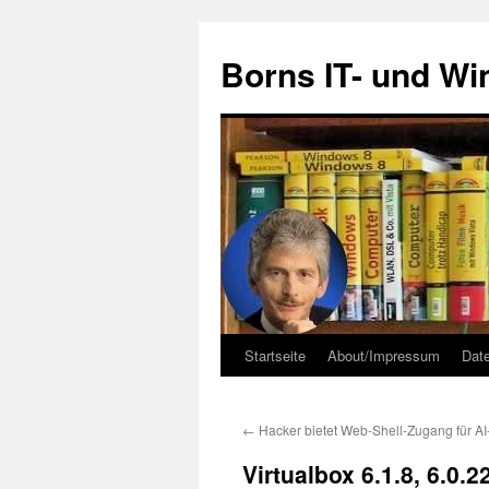
Zum
Inhalt
Borns IT- und W
springen
Startseite
About/Impressum
Dat
←
Hacker bietet Web-Shell-Zugang für AI
Virtualbox 6.1.8, 6.0.