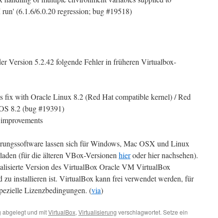
un' (6.1.6/6.0.20 regression; bug #19518)
er Version 5.2.42 folgende Fehler in früheren Virtualbox-
s fix with Oracle Linux 8.2 (Red Hat compatible kernel) / Red
tOS 8.2 (bug #19391)
y improvements
ierungssoftware lassen sich für Windows, Mac OSX und Linux
laden (für die älteren VBox-Versionen
hier
oder hier nachsehen).
tualisierte Version des VirtualBox Oracle VM VirtualBox
zu installieren ist. VirtualBox kann frei verwendet werden, für
spezielle Lizenzbedingungen. (
via
)
g
abgelegt und mit
VirtualBox
,
Virtualisierung
verschlagwortet. Setze ein