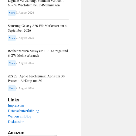
Digitale Verwaltung: Finnland verbucht
60,6% Wachstum bei E-Rechnungen
7. August 2026
News
Samsung Galaxy S26 FE: Marktstart am 4.
September 2026
7. August 2026
News
Rechenzentren Malaysia: 138 Anträge und
6 GW Mehrverbrauch
7. August 2026
News
iOS 27: Apple beschleunigt Apps um 30
Prozent, AirDrop um 80
7. August 2026
News
Links
Impressum
Datenschutzerklärung
Werben im Blog
Diskussion
Amazon