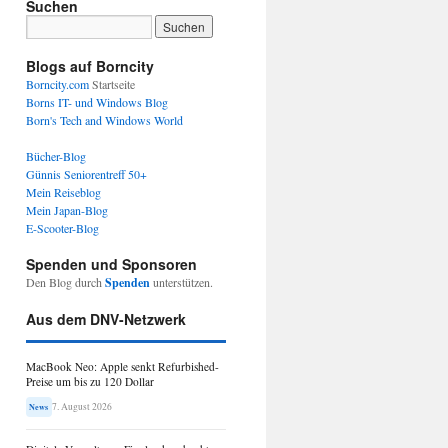
Suchen
Blogs auf Borncity
Borncity.com
Startseite
Borns IT- und Windows Blog
Born's Tech and Windows World
Bücher-Blog
Günnis Seniorentreff 50+
Mein Reiseblog
Mein Japan-Blog
E-Scooter-Blog
Spenden und Sponsoren
Den Blog durch
Spenden
unterstützen.
Aus dem DNV-Netzwerk
MacBook Neo: Apple senkt Refurbished-
Preise um bis zu 120 Dollar
7. August 2026
News