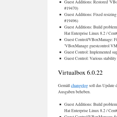
Guest Additions: Restored 'VBox
#19470)
Guest Additions: Fixed resizing
#19496)
Guest Additions: Build problem
Hat Enterprise Linux 8.2 / Cen
Guest Control/VBoxManage: Fixe
'VBoxManage guestcontrol VM r
Guest Control: Implemented sup
Guest Control: Various stabilit
Virtualbox 6.0.22
Gemäß
changelog
soll das Update d
Ausgaben beheben.
Guest Additions: Build problem
Hat Enterprise Linux 8.2 / Cen
Guest Control/VBoxManage: fix 