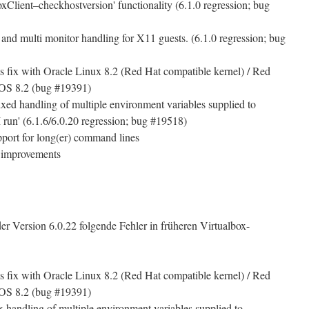
Client–checkhostversion' functionality (6.1.0 regression; bug
 and multi monitor handling for X11 guests. (6.1.0 regression; bug
s fix with Oracle Linux 8.2 (Red Hat compatible kernel) / Red
tOS 8.2 (bug #19391)
d handling of multiple environment variables supplied to
un' (6.1.6/6.0.20 regression; bug #19518)
port for long(er) command lines
y improvements
er Version 6.0.22 folgende Fehler in früheren Virtualbox-
s fix with Oracle Linux 8.2 (Red Hat compatible kernel) / Red
tOS 8.2 (bug #19391)
handling of multiple environment variables supplied to