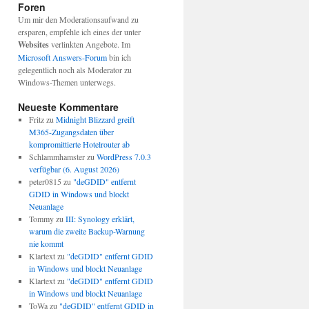
Foren
Um mir den Moderationsaufwand zu
ersparen, empfehle ich eines der unter
Websites
verlinkten Angebote. Im
Microsoft Answers-Forum
bin ich
gelegentlich noch als Moderator zu
Windows-Themen unterwegs.
Neueste Kommentare
Fritz
zu
Midnight Blizzard greift
M365-Zugangsdaten über
kompromittierte Hotelrouter ab
Schlammhamster
zu
WordPress 7.0.3
verfügbar (6. August 2026)
peter0815
zu
"deGDID" entfernt
GDID in Windows und blockt
Neuanlage
Tommy
zu
III: Synology erklärt,
warum die zweite Backup-Warnung
nie kommt
Klartext
zu
"deGDID" entfernt GDID
in Windows und blockt Neuanlage
Klartext
zu
"deGDID" entfernt GDID
in Windows und blockt Neuanlage
ToWa
zu
"deGDID" entfernt GDID in