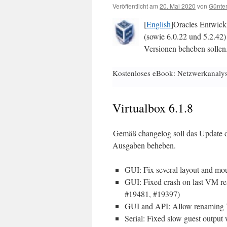
Veröffentlicht am
20. Mai 2020
von
Günter
[
English
]Oracles Entwick
(sowie 6.0.22 und 5.2.42)
Versionen beheben sollen
Kostenloses eBook: Netzwerkanaly
Virtualbox 6.1.8
Gemäß changelog soll das Update de
Ausgaben beheben.
GUI: Fix several layout and mou
GUI: Fixed crash on last VM r
#19481, #19397)
GUI and API: Allow renaming V
Serial: Fixed slow guest outpu