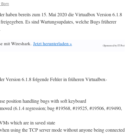
 Born
ler haben bereits zum 15. Mai 2020 die Virtualbox Version 6.1.8
 freigegeben. Es sind Wartungsupdates, welche Bugs früherer
.
se mit Wireshark.
Jetzt herunterladen »
(Sponsored by IT Pro)
r Version 6.1.8 folgende Fehler in früheren Virtualbox-
se position handling bugs with soft keyboard
emoved (6.1.4 regression; bug #19568, #19525, #19506, #19490,
Ms which are in saved state
t when using the TCP server mode without anyone being connected