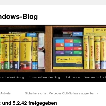
indows-Blog
enschutzerklärung
Kommentieren im Blog
Diskussion
Werben im IT-B
-Anbieter
Sicherheitsvorfall: Mercedes OLU-Software abgreifbar
→
22 und 5.2.42 freigegeben