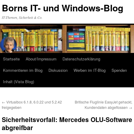
Zum
Borns IT- und Windows-Blog
Inhalt
springen
IT-Themen, Sicherheit & Co.
Startseite
About/Impressum
Datenschutzerklärung
Kommentieren im Blog
Diskussion
Werben im IT-Blog
Spenden
Inhalt (Vista Blog)
←
Virtualbox 6.1.8, 6.0.22 und 5.2.42
Britische Fluglinie EasyJet gehackt,
freigegeben
Kundendaten abgeflossen
→
Sicherheitsvorfall: Mercedes OLU-Software
abgreifbar