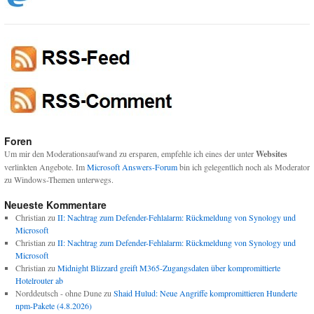
Foren
Um mir den Moderationsaufwand zu ersparen, empfehle ich eines der unter
Websites
verlinkten Angebote. Im
Microsoft Answers-Forum
bin ich gelegentlich noch als Moderator
zu Windows-Themen unterwegs.
Neueste Kommentare
Christian
zu
II: Nachtrag zum Defender-Fehlalarm: Rückmeldung von Synology und
Microsoft
Christian
zu
II: Nachtrag zum Defender-Fehlalarm: Rückmeldung von Synology und
Microsoft
Christian
zu
Midnight Blizzard greift M365-Zugangsdaten über kompromittierte
Hotelrouter ab
Norddeutsch - ohne Dune
zu
Shaid Hulud: Neue Angriffe kompromittieren Hunderte
npm-Pakete (4.8.2026)