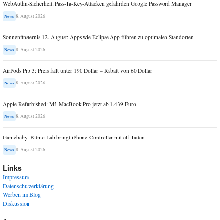
WebAuthn-Sicherheit: Pass-Ta-Key-Attacken gefährden Google Password Manager
8. August 2026
News
Sonnenfinsternis 12. August: Apps wie Eclipse App führen zu optimalen Standorten
8. August 2026
News
AirPods Pro 3: Preis fällt unter 190 Dollar – Rabatt von 60 Dollar
8. August 2026
News
Apple Refurbished: M5-MacBook Pro jetzt ab 1.439 Euro
8. August 2026
News
Gamebaby: Bitmo Lab bringt iPhone-Controller mit elf Tasten
8. August 2026
News
Links
Impressum
Datenschutzerklärung
Werben im Blog
Diskussion