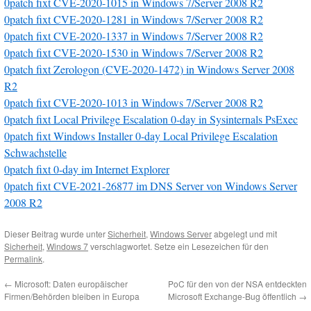
0patch fixt CVE-2020-1015 in Windows 7/Server 2008 R2
0patch fixt CVE-2020-1281 in Windows 7/Server 2008 R2
0patch fixt CVE-2020-1337 in Windows 7/Server 2008 R2
0patch fixt CVE-2020-1530 in Windows 7/Server 2008 R2
0patch fixt Zerologon (CVE-2020-1472) in Windows Server 2008
R2
0patch fixt CVE-2020-1013 in Windows 7/Server 2008 R2
0patch fixt Local Privilege Escalation 0-day in Sysinternals PsExec
0patch fixt Windows Installer 0-day Local Privilege Escalation
Schwachstelle
0patch fixt 0-day im Internet Explorer
0patch fixt CVE-2021-26877 im DNS Server von Windows Server
2008 R2
Dieser Beitrag wurde unter
Sicherheit
,
Windows Server
abgelegt und mit
Sicherheit
,
Windows 7
verschlagwortet. Setze ein Lesezeichen für den
Permalink
.
←
Microsoft: Daten europäischer
PoC für den von der NSA entdeckten
Firmen/Behörden bleiben in Europa
Microsoft Exchange-Bug öffentlich
→