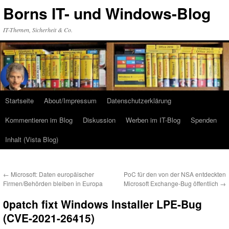
Zum
Borns IT- und Windows-Blog
Inhalt
springen
IT-Themen, Sicherheit & Co.
Startseite
About/Impressum
Datenschutzerklärung
Kommentieren im Blog
Diskussion
Werben im IT-Blog
Spenden
Inhalt (Vista Blog)
←
Microsoft: Daten europäischer
PoC für den von der NSA entdeckten
Firmen/Behörden bleiben in Europa
Microsoft Exchange-Bug öffentlich
→
0patch fixt Windows Installer LPE-Bug
(CVE-2021-26415)