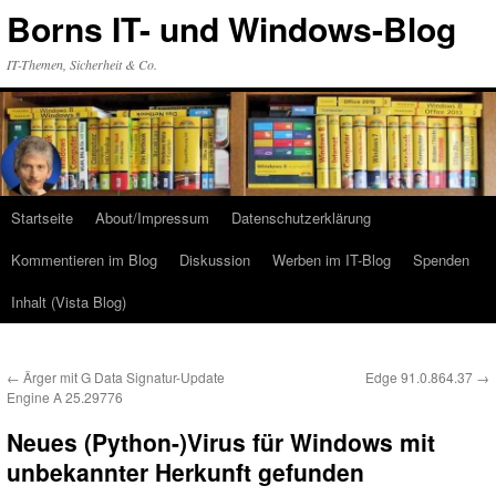
Zum
Borns IT- und Windows-Blog
Inhalt
springen
IT-Themen, Sicherheit & Co.
Startseite
About/Impressum
Datenschutzerklärung
Kommentieren im Blog
Diskussion
Werben im IT-Blog
Spenden
Inhalt (Vista Blog)
←
Ärger mit G Data Signatur-Update
Edge 91.0.864.37
→
Engine A 25.29776
Neues (Python-)Virus für Windows mit
unbekannter Herkunft gefunden