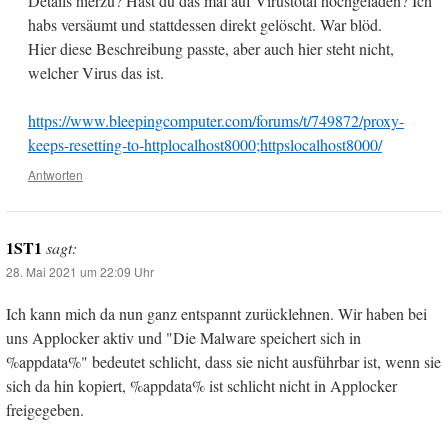
Details hierzu? Hast du das mal auf Virustotal hochgeladen? Ich
habs versäumt und stattdessen direkt gelöscht. War blöd.
Hier diese Beschreibung passte, aber auch hier steht nicht,
welcher Virus das ist.
https://www.bleepingcomputer.com/forums/t/749872/proxy-
keeps-resetting-to-httplocalhost8000;httpslocalhost8000/
Antworten
1ST1
sagt:
28. Mai 2021 um 22:09 Uhr
Ich kann mich da nun ganz entspannt zurücklehnen. Wir haben bei
uns Applocker aktiv und "Die Malware speichert sich in
%appdata%" bedeutet schlicht, dass sie nicht ausführbar ist, wenn sie
sich da hin kopiert, %appdata% ist schlicht nicht in Applocker
freigegeben.