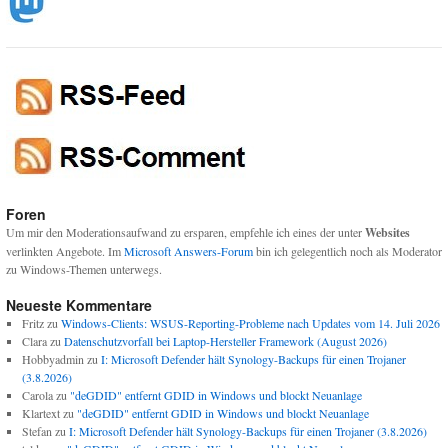
Foren
Um mir den Moderationsaufwand zu ersparen, empfehle ich eines der unter
Websites
verlinkten Angebote. Im
Microsoft Answers-Forum
bin ich gelegentlich noch als Moderator
zu Windows-Themen unterwegs.
Neueste Kommentare
Fritz
zu
Windows-Clients: WSUS-Reporting-Probleme nach Updates vom 14. Juli 2026
Clara
zu
Datenschutzvorfall bei Laptop-Hersteller Framework (August 2026)
Hobbyadmin
zu
I: Microsoft Defender hält Synology-Backups für einen Trojaner
(3.8.2026)
Carola
zu
"deGDID" entfernt GDID in Windows und blockt Neuanlage
Klartext
zu
"deGDID" entfernt GDID in Windows und blockt Neuanlage
Stefan
zu
I: Microsoft Defender hält Synology-Backups für einen Trojaner (3.8.2026)