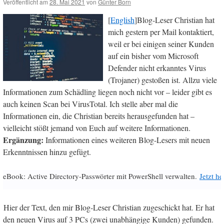
Veröffentlicht am
28. Mai 2021
von
Günter Born
[
English
]Blog-Leser Christian hat
mich gestern per Mail kontaktiert,
weil er bei einigen seiner Kunden
auf ein bisher vom Microsoft
Defender nicht erkanntes Virus
(Trojaner) gestoßen ist. Allzu viele
Informationen zum Schädling liegen noch nicht vor – leider gibt es
auch keinen Scan bei VirusTotal. Ich stelle aber mal die
Informationen ein, die Christian bereits herausgefunden hat –
vielleicht stößt jemand von Euch auf weitere Informationen.
Ergänzung:
Informationen eines weiteren Blog-Lesers mit neuen
Erkenntnissen hinzu gefügt.
eBook: Active Directory-Passwörter mit PowerShell verwalten.
Jetzt h
Hier der Text, den mir Blog-Leser Christian zugeschickt hat. Er hat
den neuen Virus auf 3 PCs (zwei unabhängige Kunden) gefunden.