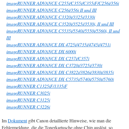
imageRUNNER ADVANCE C255i/C355i/C355iF/C256i/356i
imageRUNNER ADVANCE C256i/356i II und III
imageRUNNER ADVANCE C3320i/3325i/3330i
imageRUNNER ADVANCE C3520i/3525i/3530i, II und III
imageRUNNER ADVANCE C5535i/5540i/5550i/5560i, II und
III
imageRUNNER ADVANCE DX 4725i/4735i/4745i/4751i
imageRUNNER ADVANCE DX 6000i
imageRUNNER ADVANCE DX C257i/C357i
imageRUNNER ADVANCE DX C3720i/3725i/3730i
imageRUNNER ADVANCE DX C3822i/3826i/3830i/3835i
imageRUNNER ADVANCE DX C5735i/5740i/5750i/5760i
imageRUNNER C1325iF/1335iF
imageRUNNER C3025i
imageRUNNER C3125i
imageRUNNER C3226i
Im
Dokument
gibt Canon detaillierte Hinweise, wie man die
Fehlermeldung, die die Tonerkartusche ohne Chip auslöst, so