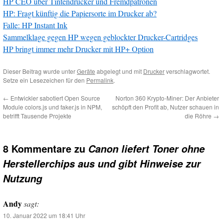
HP CEO über Tintendrucker und Fremdpatronen
HP: Fragt künftig die Papiersorte im Drucker ab?
Falle: HP Instant Ink
Sammelklage gegen HP wegen geblockter Drucker-Cartridges
HP bringt immer mehr Drucker mit HP+ Option
Dieser Beitrag wurde unter
Geräte
abgelegt und mit
Drucker
verschlagwortet.
Setze ein Lesezeichen für den
Permalink
.
←
Entwickler sabotiert Open Source
Norton 360 Krypto-Miner: Der Anbieter
Module colors.js und faker.js in NPM,
schöpft den Profit ab, Nutzer schauen in
betrifft Tausende Projekte
die Röhre
→
8 Kommentare zu
Canon liefert Toner ohne
Herstellerchips aus und gibt Hinweise zur
Nutzung
Andy
sagt:
10. Januar 2022 um 18:41 Uhr