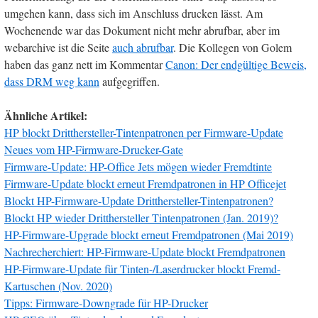
umgehen kann, dass sich im Anschluss drucken lässt. Am
Wochenende war das Dokument nicht mehr abrufbar, aber im
webarchive ist die Seite
auch abrufbar
. Die Kollegen von Golem
haben das ganz nett im Kommentar
Canon: Der endgültige Beweis,
dass DRM weg kann
aufgegriffen.
Ähnliche Artikel:
HP blockt Dritthersteller-Tintenpatronen per Firmware-Update
Neues vom HP-Firmware-Drucker-Gate
Firmware-Update: HP-Office Jets mögen wieder Fremdtinte
Firmware-Update blockt erneut Fremdpatronen in HP Officejet
Blockt HP-Firmware-Update Dritthersteller-Tintenpatronen?
Blockt HP wieder Dritthersteller Tintenpatronen (Jan. 2019)?
HP-Firmware-Upgrade blockt erneut Fremdpatronen (Mai 2019)
Nachrecherchiert: HP-Firmware-Update blockt Fremdpatronen
HP-Firmware-Update für Tinten-/Laserdrucker blockt Fremd-
Kartuschen (Nov. 2020)
Tipps: Firmware-Downgrade für HP-Drucker