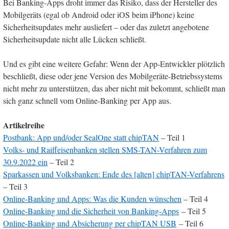
Bei Banking-Apps droht immer das Risiko, dass der Hersteller des
Mobilgeräts (egal ob Android oder iOS beim iPhone) keine
Sicherheitsupdates mehr ausliefert – oder das zuletzt angebotene
Sicherheitsupdate nicht alle Lücken schließt.
Und es gibt eine weitere Gefahr: Wenn der App-Entwickler plötzlich
beschließt, diese oder jene Version des Mobilgeräte-Betriebssystems
nicht mehr zu unterstützen, das aber nicht mit bekommt, schließt man
sich ganz schnell vom Online-Banking per App aus.
Artikelreihe
Postbank: App und/oder SealOne statt chipTAN
– Teil 1
Volks- und Raiffeisenbanken stellen SMS-TAN-Verfahren zum
30.9.2022 ein
– Teil 2
Sparkassen und Volksbanken: Ende des [alten] chipTAN-Verfahrens
– Teil 3
Online-Banking und Apps: Was die Kunden wünschen
– Teil 4
Online-Banking und die Sicherheit von Banking-Apps
– Teil 5
Online-Banking und Absicherung per chipTAN USB
– Teil 6