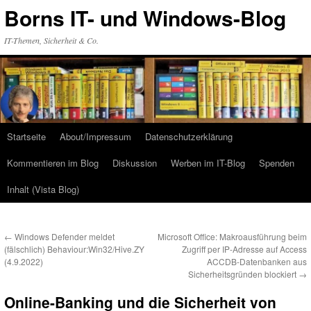
Zum
Borns IT- und Windows-Blog
Inhalt
springen
IT-Themen, Sicherheit & Co.
Startseite
About/Impressum
Datenschutzerklärung
Kommentieren im Blog
Diskussion
Werben im IT-Blog
Spenden
Inhalt (Vista Blog)
←
Windows Defender meldet
Microsoft Office: Makroausführung beim
(fälschlich) Behaviour:Win32/Hive.ZY
Zugriff per IP-Adresse auf Access
(4.9.2022)
ACCDB-Datenbanken aus
Sicherheitsgründen blockiert
→
Online-Banking und die Sicherheit von