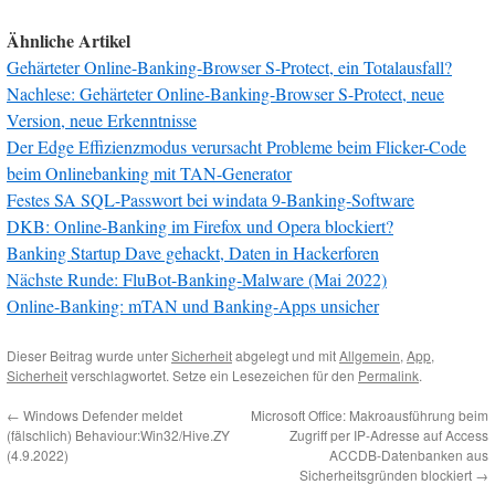
Ähnliche Artikel
Gehärteter Online-Banking-Browser S-Protect, ein Totalausfall?
Nachlese: Gehärteter Online-Banking-Browser S-Protect, neue
Version, neue Erkenntnisse
Der Edge Effizienzmodus verursacht Probleme beim Flicker-Code
beim Onlinebanking mit TAN-Generator
Festes SA SQL-Passwort bei windata 9-Banking-Software
DKB: Online-Banking im Firefox und Opera blockiert?
Banking Startup Dave gehackt, Daten in Hackerforen
Nächste Runde: FluBot-Banking-Malware (Mai 2022)
Online-Banking: mTAN und Banking-Apps unsicher
Dieser Beitrag wurde unter
Sicherheit
abgelegt und mit
Allgemein
,
App
,
Sicherheit
verschlagwortet. Setze ein Lesezeichen für den
Permalink
.
←
Windows Defender meldet
Microsoft Office: Makroausführung beim
(fälschlich) Behaviour:Win32/Hive.ZY
Zugriff per IP-Adresse auf Access
(4.9.2022)
ACCDB-Datenbanken aus
Sicherheitsgründen blockiert
→