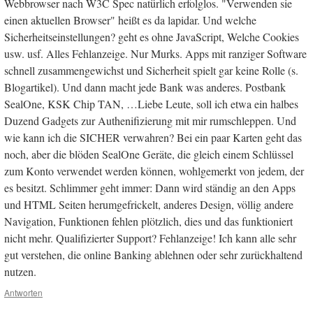
Webbrowser nach W3C Spec natürlich erfolglos. "Verwenden sie
einen aktuellen Browser" heißt es da lapidar. Und welche
Sicherheitseinstellungen? geht es ohne JavaScript, Welche Cookies
usw. usf. Alles Fehlanzeige. Nur Murks. Apps mit ranziger Software
schnell zusammengewichst und Sicherheit spielt gar keine Rolle (s.
Blogartikel). Und dann macht jede Bank was anderes. Postbank
SealOne, KSK Chip TAN, …Liebe Leute, soll ich etwa ein halbes
Duzend Gadgets zur Authenifizierung mit mir rumschleppen. Und
wie kann ich die SICHER verwahren? Bei ein paar Karten geht das
noch, aber die blöden SealOne Geräte, die gleich einem Schlüssel
zum Konto verwendet werden können, wohlgemerkt von jedem, der
es besitzt. Schlimmer geht immer: Dann wird ständig an den Apps
und HTML Seiten herumgefrickelt, anderes Design, völlig andere
Navigation, Funktionen fehlen plötzlich, dies und das funktioniert
nicht mehr. Qualifizierter Support? Fehlanzeige! Ich kann alle sehr
gut verstehen, die online Banking ablehnen oder sehr zurückhaltend
nutzen.
Antworten