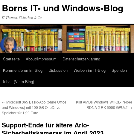
Zum
Borns IT- und Windows-Blog
Inhalt
springen
IT-Themen, Sicherheit & Co.
Startseite
About/Impressum
Datenschutzerklärung
Kommentieren im Blog
Diskussion
Werben im IT-Blog
Spenden
Inhalt (Vista Blog)
←
Microsoft 365 Basic-Abo (ohne Office
Killt AMDs Windows WHQL-Treiber
und Windows) mit 100 GB OneDrive-
RDNA 2 RX 6000 GPUs?
→
Speicher für 1,99 Euro
Support-Ende für ältere Arlo-
Sicherheitskameras im April 2023