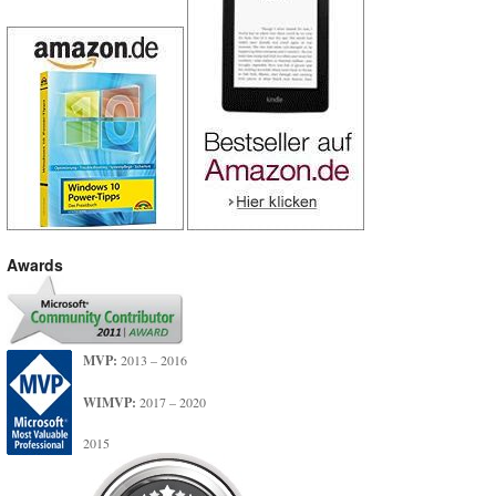
Awards
MVP:
2013 – 2016
WIMVP:
2017 – 2020
2015