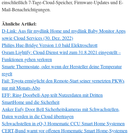
einschließlich 7-Tage-Cloud-Speicher, Firmware-Updates und E-
Mail-Benachrichtigungen.
Ähnliche Artikel:
D-Link: Aus für mydlink Home und mydlink Baby Monitor Apps
sowie Cloud Services (30. Dez. 2022)
Philips Hue-Bridge Version 1.0 bald Elektroschrott
Osram Lightify: Cloud-Dienst wird zum 31.8.2021 eingestellt –
Funktionen gehen verloren
Smarte Thermostate, oder wenn der Hersteller deine Temperatur
regelt
Fail: Toyota ermöglicht den Remote-Start seiner vernetzten PKWs
nur mit Monats-Abo
EFF: Ring Doorbell-App teilt Nutzerdaten mit Dritten
SmartHome und die Sicherheit
Anker Eufy Door Bell Sicherheitskameras mit Schwachstellen,
Daten werden in die Cloud übertragen
Schwachstellen in eQ-3 Homematic CCU Smart Home Systemen
CERT-Bund warnt vor offenen Homematic Smart Home-Systemen