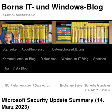
Zum
Borns IT- und Windows-Blog
Inhalt
springen
IT-Themen, Sicherheit & Co.
Startseite
About/Impressum
Datenschutzerklärung
Kommentieren im Blog
Diskussion
Werben im IT-Blog
Spenden
Inhalt (Vista Blog)
←
EU-Parlament stimmt Data Act zu
Exchange Server Sicherheitsupdates
(14. März 2023)
→
Microsoft Security Update Summary (14.
März 2023)