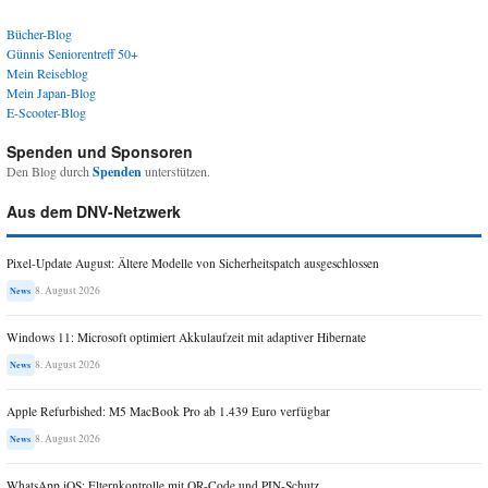
Bücher-Blog
Günnis Seniorentreff 50+
Mein Reiseblog
Mein Japan-Blog
E-Scooter-Blog
Spenden und Sponsoren
Den Blog durch
Spenden
unterstützen.
Aus dem DNV-Netzwerk
Pixel-Update August: Ältere Modelle von Sicherheitspatch ausgeschlossen
8. August 2026
News
Windows 11: Microsoft optimiert Akkulaufzeit mit adaptiver Hibernate
8. August 2026
News
Apple Refurbished: M5 MacBook Pro ab 1.439 Euro verfügbar
8. August 2026
News
WhatsApp iOS: Elternkontrolle mit QR-Code und PIN-Schutz