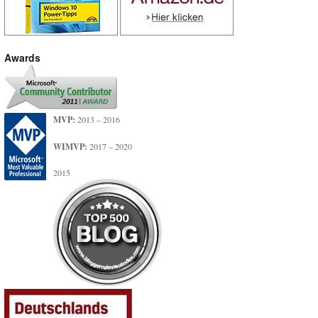
Awards
MVP:
2013 – 2016
WIMVP:
2017 – 2020
2015