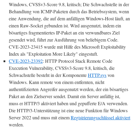
Windows, CVSSv3-Score 9.8, kritisch; Die Schwachstelle in der
Behandlung von ICMP-Paketen durch das Betriebssystem, wenn
eine Anwendung, die auf dem anfälligen Windows-Host läuft, an
einen Raw-Socket gebunden ist. Wird ausgenutzt, indem ein
bösartiges fragmentiertes IP-Paket an ein verwundbares Ziel
gesendet wird, führt zur Ausführung von beliebigem Code.
CVE-2023-23415 wurde mit Hilfe des Microsoft Exploitability
Index als "Exploitation More Likely" eingestuft.
CVE-2023-23392
: HTTP Protocol Stack Remote Code
Execution Vulnerability, CVSSv3-Score 9.8, kritisch, die
Schwachstelle besteht in der Komponente
HTTP.sys
von
Windows. Kann remote von einem entfernten, nicht
authentifizierten Angreifer ausgenutzt werden, der ein bösartiges
Paket an den Zielserver sendet. Damit ein Server anfällig ist,
muss er HTTP/3 aktiviert haben und gepufferte E/A verwenden.
Die HTTP/3-Unterstützung ist eine neue Funktion für Windows
Server 2022 und muss mit einem
Registrierungsschlüssel aktiviert
werden.