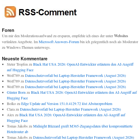
Foren
Um mir den Moderationsaufwand zu ersparen, empfehle ich eines der unter
Websites
verlinkten Angebote. Im
Microsoft Answers-Forum
bin ich gelegentlich noch als Moderator
zu Windows-Themen unterwegs.
Neueste Kommentare
Steter Tropfen
zu
Black Hat USA 2026: OpenAI-Entwickler erläutern den AI-Angriff
auf Hugging Face
Wolf789
zu
Datenschutzvorfall bei Laptop-Hersteller Framework (August 2026)
Wolf789
zu
Datenschutzvorfall bei Laptop-Hersteller Framework (August 2026)
Wolf789
zu
Datenschutzvorfall bei Laptop-Hersteller Framework (August 2026)
Günter Born
zu
Black Hat USA 2026: OpenAI-Entwickler erläutern den AI-Angriff auf
Hugging Face
Bolko
zu
Edge Update auf Version 151.0.4129.72 löst Absturzproblem
Clara
zu
Datenschutzvorfall bei Laptop-Hersteller Framework (August 2026)
Alex
zu
Black Hat USA 2026: OpenAI-Entwickler erläutern den AI-Angriff auf
Hugging Face
Tomas Jakobs
zu
Midnight Blizzard greift M365-Zugangsdaten über kompromittierte
Hotelrouter ab
Tomas Jakobs
zu
Datenschutzvorfall bei Laptop-Hersteller Framework (August 2026)