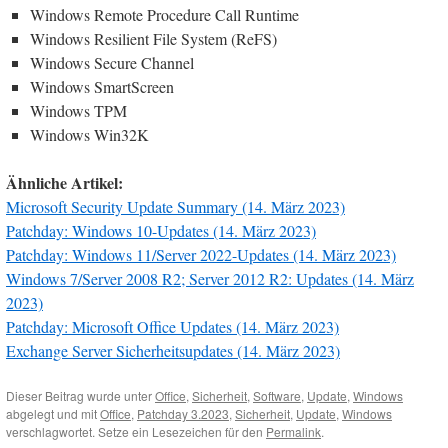
Windows Remote Procedure Call Runtime
Windows Resilient File System (ReFS)
Windows Secure Channel
Windows SmartScreen
Windows TPM
Windows Win32K
Ähnliche Artikel:
Microsoft Security Update Summary (14. März 2023)
Patchday: Windows 10-Updates (14. März 2023)
Patchday: Windows 11/Server 2022-Updates (14. März 2023)
Windows 7/Server 2008 R2; Server 2012 R2: Updates (14. März
2023)
Patchday: Microsoft Office Updates (14. März 2023)
Exchange Server Sicherheitsupdates (14. März 2023)
Dieser Beitrag wurde unter
Office
,
Sicherheit
,
Software
,
Update
,
Windows
abgelegt und mit
Office
,
Patchday 3.2023
,
Sicherheit
,
Update
,
Windows
verschlagwortet. Setze ein Lesezeichen für den
Permalink
.