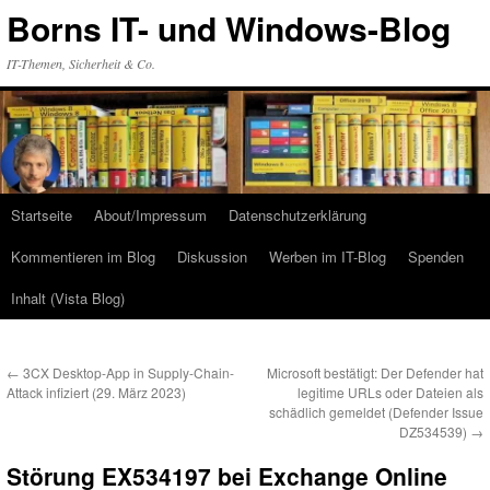
Zum
Borns IT- und Windows-Blog
Inhalt
springen
IT-Themen, Sicherheit & Co.
Startseite
About/Impressum
Datenschutzerklärung
Kommentieren im Blog
Diskussion
Werben im IT-Blog
Spenden
Inhalt (Vista Blog)
←
3CX Desktop-App in Supply-Chain-
Microsoft bestätigt: Der Defender hat
Attack infiziert (29. März 2023)
legitime URLs oder Dateien als
schädlich gemeldet (Defender Issue
DZ534539)
→
Störung EX534197 bei Exchange Online