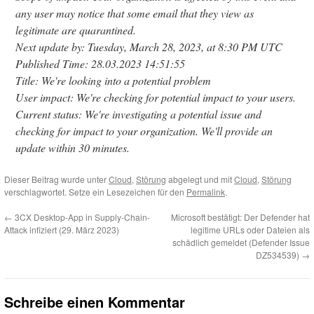
any user may notice that some email that they view as
legitimate are quarantined.
Next update by: Tuesday, March 28, 2023, at 8:30 PM UTC
Published Time: 28.03.2023 14:51:55
Title: We're looking into a potential problem
User impact: We're checking for potential impact to your users.
Current status: We're investigating a potential issue and
checking for impact to your organization. We'll provide an
update within 30 minutes.
Dieser Beitrag wurde unter
Cloud
,
Störung
abgelegt und mit
Cloud
,
Störung
verschlagwortet. Setze ein Lesezeichen für den
Permalink
.
←
3CX Desktop-App in Supply-Chain-
Microsoft bestätigt: Der Defender hat
Attack infiziert (29. März 2023)
legitime URLs oder Dateien als
schädlich gemeldet (Defender Issue
DZ534539)
→
Schreibe einen Kommentar