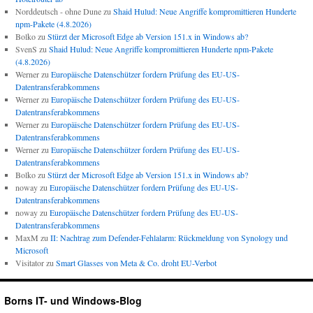
Norddeutsch - ohne Dune
zu
Shaid Hulud: Neue Angriffe kompromittieren Hunderte
npm-Pakete (4.8.2026)
Bolko
zu
Stürzt der Microsoft Edge ab Version 151.x in Windows ab?
SvenS
zu
Shaid Hulud: Neue Angriffe kompromittieren Hunderte npm-Pakete
(4.8.2026)
Werner
zu
Europäische Datenschützer fordern Prüfung des EU-US-
Datentransferabkommens
Werner
zu
Europäische Datenschützer fordern Prüfung des EU-US-
Datentransferabkommens
Werner
zu
Europäische Datenschützer fordern Prüfung des EU-US-
Datentransferabkommens
Werner
zu
Europäische Datenschützer fordern Prüfung des EU-US-
Datentransferabkommens
Bolko
zu
Stürzt der Microsoft Edge ab Version 151.x in Windows ab?
noway
zu
Europäische Datenschützer fordern Prüfung des EU-US-
Datentransferabkommens
noway
zu
Europäische Datenschützer fordern Prüfung des EU-US-
Datentransferabkommens
MaxM
zu
II: Nachtrag zum Defender-Fehlalarm: Rückmeldung von Synology und
Microsoft
Visitator
zu
Smart Glasses von Meta & Co. droht EU-Verbot
Borns IT- und Windows-Blog