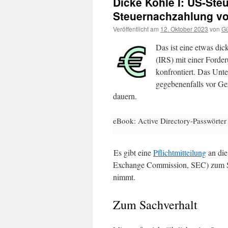
Dicke Kohle I: US-Steu
Steuernachzahlung vo
Veröffentlicht am
12. Oktober 2023
von
Gü
Das ist eine etwas di
(IRS) mit einer Forde
konfrontiert. Das Unte
gegebenenfalls vor Ge
dauern.
eBook: Active Directory-Passwörter
Es gibt eine
Pflichtmitteilung
an die
Exchange Commission, SEC) zum Sa
nimmt.
Zum Sachverhalt