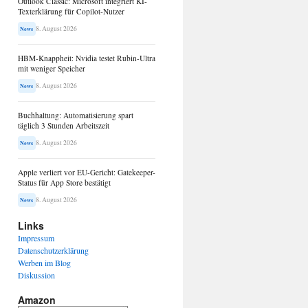
Outlook Classic: Microsoft integriert KI-
Texterklärung für Copilot-Nutzer
8. August 2026
News
HBM-Knappheit: Nvidia testet Rubin-Ultra
mit weniger Speicher
8. August 2026
News
Buchhaltung: Automatisierung spart
täglich 3 Stunden Arbeitszeit
8. August 2026
News
Apple verliert vor EU-Gericht: Gatekeeper-
Status für App Store bestätigt
8. August 2026
News
Links
Impressum
Datenschutzerklärung
Werben im Blog
Diskussion
Amazon