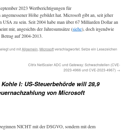
 September 2023 Wertberichtigungen für
angemessener Höhe gebildet hat. Microsoft gibt an, seit jeher
den USA zu sein. Seit 2004 habe man über 67 Milliarden Dollar an
eint mir, angesichts der Jahresumsätze (
siehe
), doch irgendwie
er Betrag auf 2004-2013.
elegt und mit
Allgemein
,
Microsoft
verschlagwortet. Setze ein Lesezeichen
Citrix NetScaler ADC und Gateway: Schwachstellen (CVE-
2023-4966 und CVE-2023-4967)
→
 Kohle I: US-Steuerbehörde will 28,9
teuernachzahlung von Microsoft
au beginnen NICHT mit der DSGVO, sondern mit dem