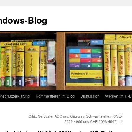
indows-Blog
enschutzerklärung
Kommentieren im Blog
Diskussion
Werben im IT-B
Citrix NetScaler ADC und Gateway: Schwachstellen (CVE-
2023-4966 und CVE-2023-4967)
→