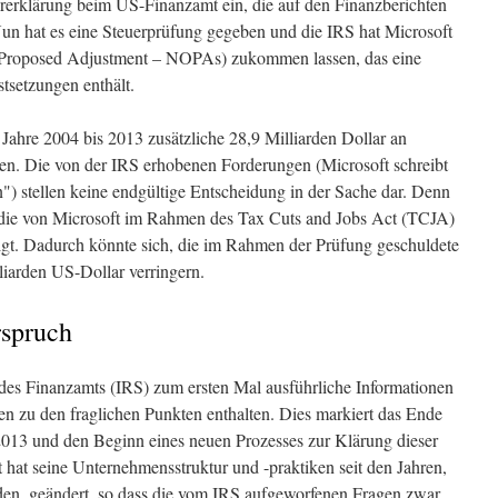
uererklärung beim US-Finanzamt ein, die auf den Finanzberichten
 Nun hat es eine Steuerprüfung gegeben und die IRS hat Microsoft
f Proposed Adjustment – NOPAs) zukommen lassen, das eine
tsetzungen enthält.
 Jahre 2004 bis 2013 zusätzliche 28,9 Milliarden Dollar an
sen. Die von der IRS erhobenen Forderungen (Microsoft schreibt
 stellen keine endgültige Entscheidung in der Sache dar. Denn
 die von Microsoft im Rahmen des Tax Cuts and Jobs Act (TCJA)
tigt. Dadurch könnte sich, die im Rahmen der Prüfung geschuldete
liarden US-Dollar verringern.
spruch
des Finanzamts (IRS) zum ersten Mal ausführliche Informationen
n zu den fraglichen Punkten enthalten. Dies markiert das Ende
 2013 und den Beginn eines neuen Prozesses zur Klärung dieser
 hat seine Unternehmensstruktur und -praktiken seit den Jahren,
den, geändert, so dass die vom IRS aufgeworfenen Fragen zwar