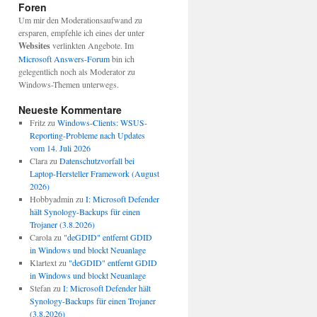
Foren
Um mir den Moderationsaufwand zu
ersparen, empfehle ich eines der unter
Websites
verlinkten Angebote. Im
Microsoft Answers-Forum
bin ich
gelegentlich noch als Moderator zu
Windows-Themen unterwegs.
Neueste Kommentare
Fritz
zu
Windows-Clients: WSUS-
Reporting-Probleme nach Updates
vom 14. Juli 2026
Clara
zu
Datenschutzvorfall bei
Laptop-Hersteller Framework (August
2026)
Hobbyadmin
zu
I: Microsoft Defender
hält Synology-Backups für einen
Trojaner (3.8.2026)
Carola
zu
"deGDID" entfernt GDID
in Windows und blockt Neuanlage
Klartext
zu
"deGDID" entfernt GDID
in Windows und blockt Neuanlage
Stefan
zu
I: Microsoft Defender hält
Synology-Backups für einen Trojaner
(3.8.2026)