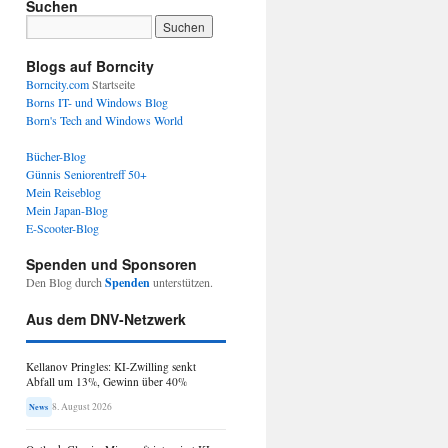
Suchen
Blogs auf Borncity
Borncity.com
Startseite
Borns IT- und Windows Blog
Born's Tech and Windows World
Bücher-Blog
Günnis Seniorentreff 50+
Mein Reiseblog
Mein Japan-Blog
E-Scooter-Blog
Spenden und Sponsoren
Den Blog durch
Spenden
unterstützen.
Aus dem DNV-Netzwerk
Kellanov Pringles: KI-Zwilling senkt
Abfall um 13%, Gewinn über 40%
8. August 2026
News