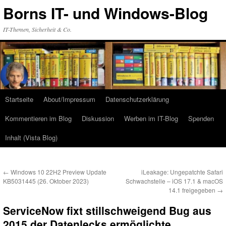
Zum
Borns IT- und Windows-Blog
Inhalt
springen
IT-Themen, Sicherheit & Co.
Startseite
About/Impressum
Datenschutzerklärung
Kommentieren im Blog
Diskussion
Werben im IT-Blog
Spenden
Inhalt (Vista Blog)
←
Windows 10 22H2 Preview Update
iLeakage: Ungepatchte Safari
KB5031445 (26. Oktober 2023)
Schwachstelle – iOS 17.1 & macOS
14.1 freigegeben
→
ServiceNow fixt stillschweigend Bug aus
2015 der Datenlecks ermöglichte