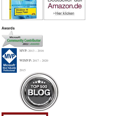
Awards
MVP:
2013 – 2016
WIMVP:
2017 – 2020
2015