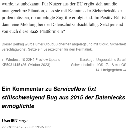
wurde, ist unbekannt. Für Nutzer aus der EU ergibt sich nun die
unangenehme Situation, dass sie mit Kenntnis der Sicherheitslücke
prüfen müssten, ob unbefugte Zugriffe erfolgt sind. Im Positiv-Fall ist
dann eine Meldung bei der Datenschutzaufsicht fällig. Setzt jemand
von euch diese SaaS-Plattform ein?
Dieser Beitrag wurde unter
Cloud
,
Sicherheit
abgelegt und mit
Cloud
,
Sicherheit
verschlagwortet. Setze ein Lesezeichen für den
Permalink
.
←
Windows 10 22H2 Preview Update
iLeakage: Ungepatchte Safari
KB5031445 (26. Oktober 2023)
Schwachstelle – iOS 17.1 & macOS
14.1 freigegeben
→
Ein Kommentar zu
ServiceNow fixt
stillschweigend Bug aus 2015 der Datenlecks
ermöglichte
User007
sagt:
27. Oktober 2023 um 13:45 Uhr