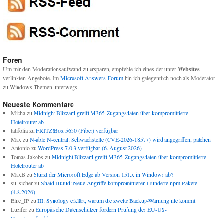
Foren
Um mir den Moderationsaufwand zu ersparen, empfehle ich eines der unter
Websites
verlinkten Angebote. Im
Microsoft Answers-Forum
bin ich gelegentlich noch als Moderator
zu Windows-Themen unterwegs.
Neueste Kommentare
Micha
zu
Midnight Blizzard greift M365-Zugangsdaten über kompromittierte
Hotelrouter ab
tatifolia
zu
FRITZ!Box 5630 (Fiber) verfügbar
Max
zu
N-able N-central: Schwachstelle (CVE-2026-18577) wird angegriffen, patchen
Antonio
zu
WordPress 7.0.3 verfügbar (6. August 2026)
Tomas Jakobs
zu
Midnight Blizzard greift M365-Zugangsdaten über kompromittierte
Hotelrouter ab
MaxB
zu
Stürzt der Microsoft Edge ab Version 151.x in Windows ab?
su_sicher
zu
Shaid Hulud: Neue Angriffe kompromittieren Hunderte npm-Pakete
(4.8.2026)
Eine_IP
zu
III: Synology erklärt, warum die zweite Backup-Warnung nie kommt
Luzifer
zu
Europäische Datenschützer fordern Prüfung des EU-US-
Datentransferabkommens