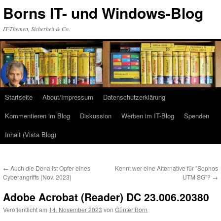
Zum
Borns IT- und Windows-Blog
Inhalt
springen
IT-Themen, Sicherheit & Co.
Startseite
About/Impressum
Datenschutzerklärung
Kommentieren im Blog
Diskussion
Werben im IT-Blog
Spenden
Inhalt (Vista Blog)
←
Auch die Dena ist Opfer eines
Kennt wer eine Alternative für "Sophos
Cyberangriffs (Nov. 2023)
UTM SG"?
→
Adobe Acrobat (Reader) DC 23.006.20380
Veröffentlicht am
14. November 2023
von
Günter Born