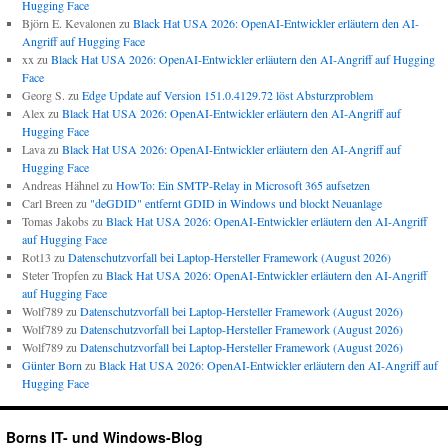
Hugging Face
Björn E. Kevalonen
zu
Black Hat USA 2026: OpenAI-Entwickler erläutern den AI-
Angriff auf Hugging Face
xx
zu
Black Hat USA 2026: OpenAI-Entwickler erläutern den AI-Angriff auf Hugging
Face
Georg S.
zu
Edge Update auf Version 151.0.4129.72 löst Absturzproblem
Alex
zu
Black Hat USA 2026: OpenAI-Entwickler erläutern den AI-Angriff auf
Hugging Face
Lava
zu
Black Hat USA 2026: OpenAI-Entwickler erläutern den AI-Angriff auf
Hugging Face
Andreas Hähnel
zu
HowTo: Ein SMTP-Relay in Microsoft 365 aufsetzen
Carl Breen
zu
"deGDID" entfernt GDID in Windows und blockt Neuanlage
Tomas Jakobs
zu
Black Hat USA 2026: OpenAI-Entwickler erläutern den AI-Angriff
auf Hugging Face
Rot13
zu
Datenschutzvorfall bei Laptop-Hersteller Framework (August 2026)
Steter Tropfen
zu
Black Hat USA 2026: OpenAI-Entwickler erläutern den AI-Angriff
auf Hugging Face
Wolf789
zu
Datenschutzvorfall bei Laptop-Hersteller Framework (August 2026)
Wolf789
zu
Datenschutzvorfall bei Laptop-Hersteller Framework (August 2026)
Wolf789
zu
Datenschutzvorfall bei Laptop-Hersteller Framework (August 2026)
Günter Born
zu
Black Hat USA 2026: OpenAI-Entwickler erläutern den AI-Angriff auf
Hugging Face
Borns IT- und Windows-Blog