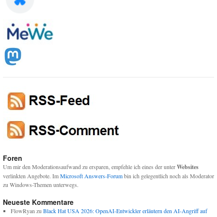
Foren
Um mir den Moderationsaufwand zu ersparen, empfehle ich eines der unter
Websites
verlinkten Angebote. Im
Microsoft Answers-Forum
bin ich gelegentlich noch als Moderator
zu Windows-Themen unterwegs.
Neueste Kommentare
FlowRyan
zu
Black Hat USA 2026: OpenAI-Entwickler erläutern den AI-Angriff auf