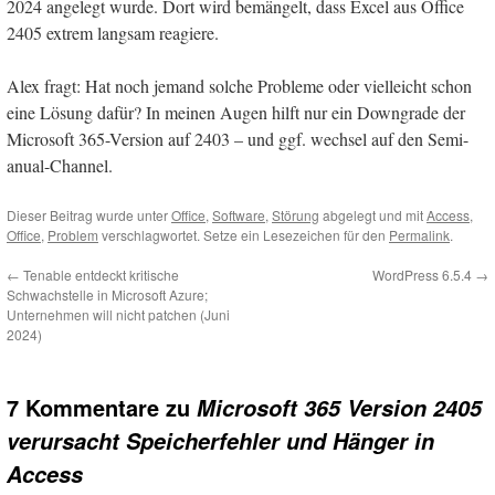
2024 angelegt wurde. Dort wird bemängelt, dass Excel aus Office
2405 extrem langsam reagiere.
Alex fragt: Hat noch jemand solche Probleme oder vielleicht schon
eine Lösung dafür? In meinen Augen hilft nur ein Downgrade der
Microsoft 365-Version auf 2403 – und ggf. wechsel auf den Semi-
anual-Channel.
Dieser Beitrag wurde unter
Office
,
Software
,
Störung
abgelegt und mit
Access
,
Office
,
Problem
verschlagwortet. Setze ein Lesezeichen für den
Permalink
.
←
Tenable entdeckt kritische
WordPress 6.5.4
→
Schwachstelle in Microsoft Azure;
Unternehmen will nicht patchen (Juni
2024)
7 Kommentare zu
Microsoft 365 Version 2405
verursacht Speicherfehler und Hänger in
Access