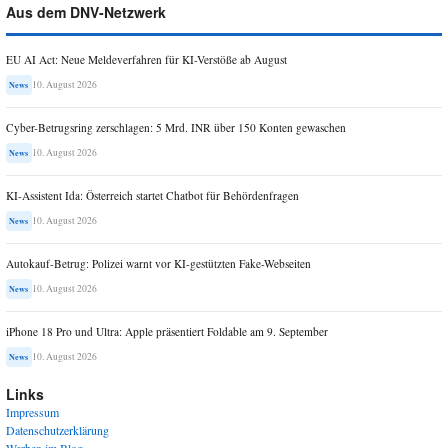
Aus dem DNV-Netzwerk
EU AI Act: Neue Meldeverfahren für KI-Verstöße ab August
10. August 2026
News
Cyber-Betrugsring zerschlagen: 5 Mrd. INR über 150 Konten gewaschen
10. August 2026
News
KI-Assistent Ida: Österreich startet Chatbot für Behördenfragen
10. August 2026
News
Autokauf-Betrug: Polizei warnt vor KI-gestützten Fake-Webseiten
10. August 2026
News
iPhone 18 Pro und Ultra: Apple präsentiert Foldable am 9. September
10. August 2026
News
Links
Impressum
Datenschutzerklärung
Werben im Blog