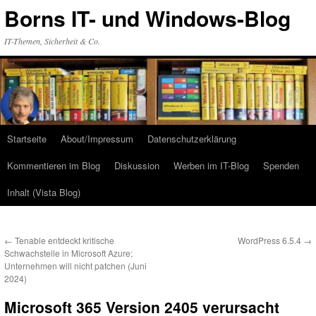
Zum
Borns IT- und Windows-Blog
Inhalt
springen
IT-Themen, Sicherheit & Co.
Startseite
About/Impressum
Datenschutzerklärung
Kommentieren im Blog
Diskussion
Werben im IT-Blog
Spenden
Inhalt (Vista Blog)
←
Tenable entdeckt kritische
WordPress 6.5.4
→
Schwachstelle in Microsoft Azure;
Unternehmen will nicht patchen (Juni
2024)
Microsoft 365 Version 2405 verursacht