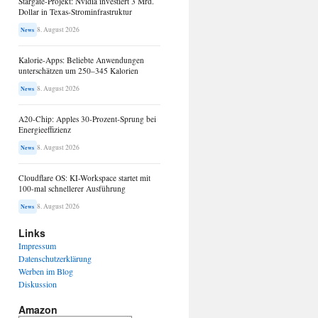
Stargate-Projekt: Nvidia investiert 3 Mrd.
Dollar in Texas-Strominfrastruktur
8. August 2026
News
Kalorie-Apps: Beliebte Anwendungen
unterschätzen um 250–345 Kalorien
8. August 2026
News
A20-Chip: Apples 30-Prozent-Sprung bei
Energieeffizienz
8. August 2026
News
Cloudflare OS: KI-Workspace startet mit
100-mal schnellerer Ausführung
8. August 2026
News
Links
Impressum
Datenschutzerklärung
Werben im Blog
Diskussion
Amazon