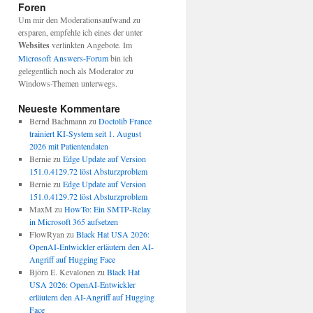
Foren
Um mir den Moderationsaufwand zu
ersparen, empfehle ich eines der unter
Websites
verlinkten Angebote. Im
Microsoft Answers-Forum
bin ich
gelegentlich noch als Moderator zu
Windows-Themen unterwegs.
Neueste Kommentare
Bernd Bachmann
zu
Doctolib France
trainiert KI-System seit 1. August
2026 mit Patientendaten
Bernie
zu
Edge Update auf Version
151.0.4129.72 löst Absturzproblem
Bernie
zu
Edge Update auf Version
151.0.4129.72 löst Absturzproblem
MaxM
zu
HowTo: Ein SMTP-Relay
in Microsoft 365 aufsetzen
FlowRyan
zu
Black Hat USA 2026:
OpenAI-Entwickler erläutern den AI-
Angriff auf Hugging Face
Björn E. Kevalonen
zu
Black Hat
USA 2026: OpenAI-Entwickler
erläutern den AI-Angriff auf Hugging
Face