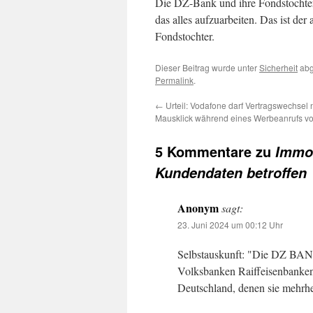
Die DZ-Bank und ihre Fondstochter 
das alles aufzuarbeiten. Das ist d
Fondstochter.
Dieser Beitrag wurde unter
Sicherheit
abg
Permalink
.
←
Urteil: Vodafone darf Vertragswechsel n
Mausklick während eines Werbeanrufs 
5 Kommentare zu
Immob
Kundendaten betroffen
Anonym
sagt:
23. Juni 2024 um 00:12 Uhr
Selbstauskunft: "Die DZ BANK 
Volksbanken Raiffeisenbanken
Deutschland, denen sie mehrhei