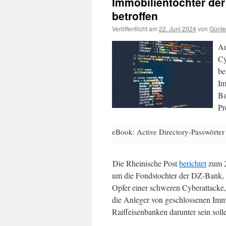
Immobilientochter de
betroffen
Veröffentlicht am
22. Juni 2024
von
Günte
Au
Cy
be
Im
Ba
Pr
eBook: Active Directory-Passwörter
Die Rheinische Post
berichtet
zum 2
um die Fondstochter der DZ-Bank,
Opfer einer schweren Cyberattacke,
die Anleger von geschlossenen Imm
Raiffeisenbanken darunter sein soll