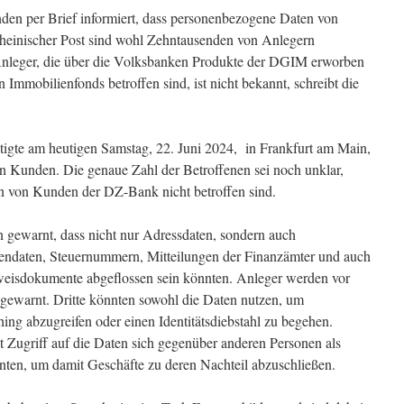
en per Brief informiert, dass personenbezogene Daten von
Rheinischer Post sind wohl Zehntausenden von Anlegern
Anleger, die über die Volksbanken Produkte der DGIM erworben
Immobilienfonds betroffen sind, ist nicht bekannt, schreibt die
igte am heutigen Samstag, 22. Juni 2024, in Frankfurt am Main,
n Kunden. Die genaue Zahl der Betroffenen sei noch unklar,
ten von Kunden der DZ-Bank nicht betroffen sind.
ewarnt, dass nicht nur Adressdaten, sondern auch
endaten, Steuernummern, Mitteilungen der Finanzämter und auch
weisdokumente abgeflossen sein könnten. Anleger werden vor
gewarnt. Dritte könnten sowohl die Daten nutzen, um
ing abzugreifen oder einen Identitätsdiebstahl zu begehen.
 Zugriff auf die Daten sich gegenüber anderen Personen als
nten, um damit Geschäfte zu deren Nachteil abzuschließen.