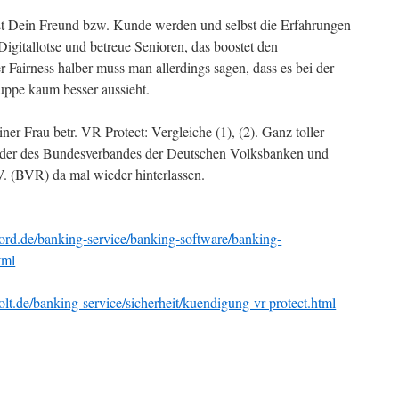
st Dein Freund bzw. Kunde werden und selbst die Erfahrungen
igitallotse und betreue Senioren, das boostet den
 Fairness halber muss man allerdings sagen, dass es bei der
ppe kaum besser aussieht.
ner Frau betr. VR-Protect: Vergleiche (1), (2). Ganz toller
eder des Bundesverbandes der Deutschen Volksbanken und
V. (BVR) da mal wieder hinterlassen.
rd.de/banking-service/banking-software/banking-
tml
lt.de/banking-service/sicherheit/kuendigung-vr-protect.html