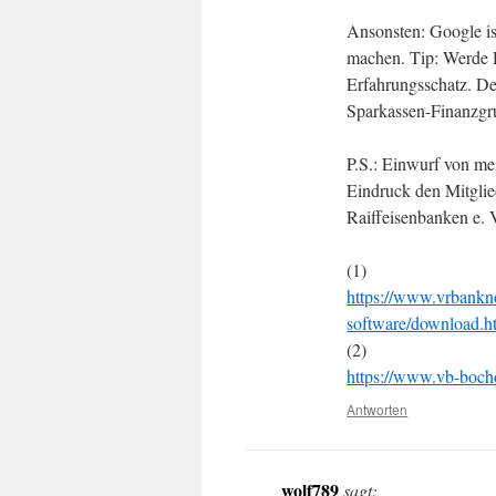
Ansonsten: Google i
machen. Tip: Werde D
Erfahrungsschatz. Der
Sparkassen-Finanzgru
P.S.: Einwurf von mei
Eindruck den Mitgli
Raiffeisenbanken e. 
(1)
https://www.vrbankno
software/download.h
(2)
https://www.vb-bocho
Antworten
wolf789
sagt: