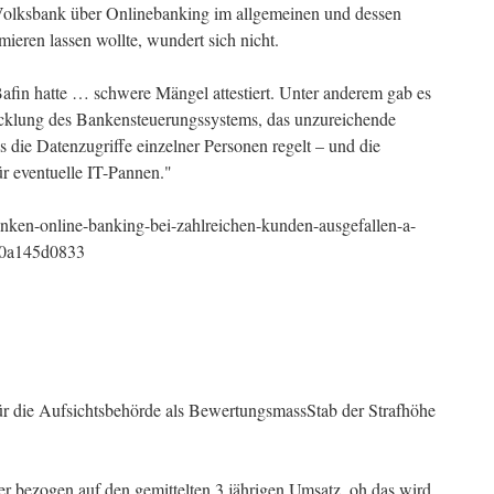
 Volksbank über Onlinebanking im allgemeinen und dessen
mieren lassen wollte, wundert sich nicht.
Bafin hatte … schwere Mängel attestiert. Unter anderem gab es
icklung des Bankensteuerungssystems, das unzureichende
die Datenzugriffe einzelner Personen regelt – und die
r eventuelle IT-Pannen."
banken-online-banking-bei-zahlreichen-kunden-ausgefallen-a-
40a145d0833
für die Aufsichtsbehörde als BewertungsmassStab der Strafhöhe
 bezogen auf den gemittelten 3 jährigen Umsatz. oh das wird