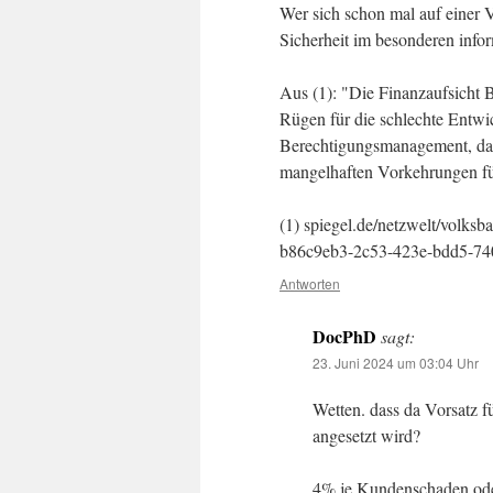
Wer sich schon mal auf einer
Sicherheit im besonderen infor
Aus (1): "Die Finanzaufsicht 
Rügen für die schlechte Entw
Berechtigungsmanagement, das 
mangelhaften Vorkehrungen fü
(1) spiegel.de/netzwelt/volks
b86c9eb3-2c53-423e-bdd5-7
Antworten
DocPhD
sagt:
23. Juni 2024 um 03:04 Uhr
Wetten. dass da Vorsatz 
angesetzt wird?
4% je Kundenschaden oder