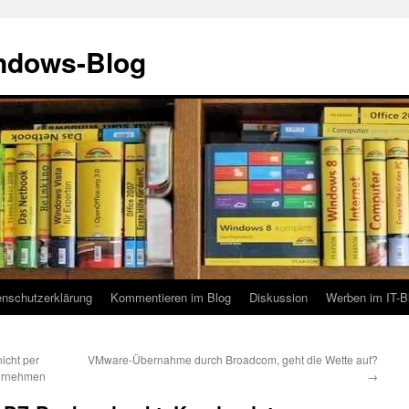
indows-Blog
enschutzerklärung
Kommentieren im Blog
Diskussion
Werben im IT-B
icht per
VMware-Übernahme durch Broadcom, geht die Wette auf?
vornehmen
→