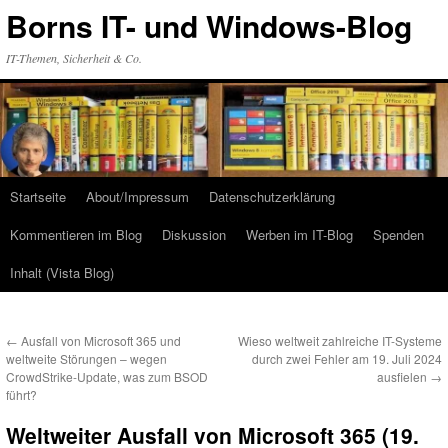
Zum
Borns IT- und Windows-Blog
Inhalt
springen
IT-Themen, Sicherheit & Co.
Startseite
About/Impressum
Datenschutzerklärung
Kommentieren im Blog
Diskussion
Werben im IT-Blog
Spenden
Inhalt (Vista Blog)
←
Ausfall von Microsoft 365 und
Wieso weltweit zahlreiche IT-Systeme
weltweite Störungen – wegen
durch zwei Fehler am 19. Juli 2024
CrowdStrike-Update, was zum BSOD
ausfielen
→
führt?
Weltweiter Ausfall von Microsoft 365 (19.