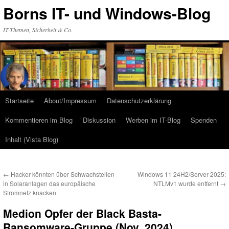
Zum
Borns IT- und Windows-Blog
Inhalt
springen
IT-Themen, Sicherheit & Co.
Startseite
About/Impressum
Datenschutzerklärung
Kommentieren im Blog
Diskussion
Werben im IT-Blog
Spenden
Inhalt (Vista Blog)
←
Hacker könnten über Schwachstellen
Windows 11 24H2/Server 2025:
in Solaranlagen das europäische
NTLMv1 wurde entfernt
→
Stromnetz knacken
Medion Opfer der Black Basta-
Ransomware-Gruppe (Nov. 2024)