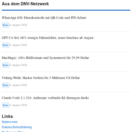
Aus dem DNV-Netzwerk
WhatsApp iOS: Elternkontrolle mit QR-Code und PIN-Schutz
8. August 2026
News
GPT-5.6 Sol: 68% weniger Faktenfehler, neues Interface ab August
8. August 2026
News
MacMagic: 100+ Bildformate und Systemtools für 29,99 Dollar
8. August 2026
News
Vishing-Welle: Hacker fordern bis 3 Millionen US-Dollar
8. August 2026
News
Claude Code 2.1.224: Anthropic verbindet KI-Sitzungen direkt
8. August 2026
News
Links
Impressum
Datenschutzerklärung
Werben im Blog