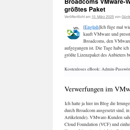
Broadcoms VMware-W
größtes Paket
Veröffentlicht am
10. März 2025
von
Günt
[
English
]Ich füge mal wi
kauft VMware und presst 
Broadcoms, den VMware-K
aufgegangen ist. Die Tage habe ic
größte Lizenzpaket des Anbieters b
Kostenloses eBook: Admin-Passwör
Verwerfungen im VMwa
Ich hatte ja hier im Blog die Ir
durch Broadcom ausgesetzt sind, in
Artikelende). VMware-Kunden sahe
Cloud Foundation (VCF) und einher