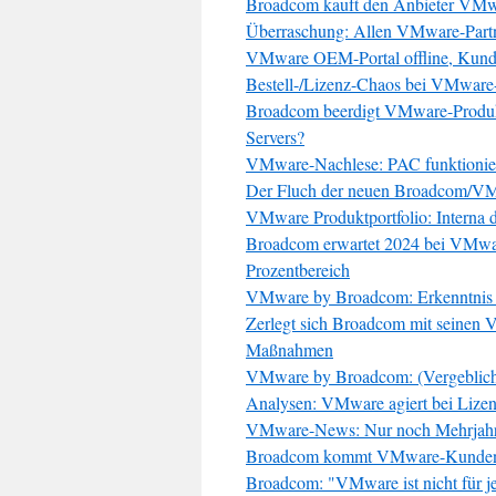
Broadcom kauft den Anbieter VMwa
Überraschung: Allen VMware-Partn
VMware OEM-Portal offline, Kund
Bestell-/Lizenz-Chaos bei VMwar
Broadcom beerdigt VMware-Produkt
Servers?
VMware-Nachlese: PAC funktioniert
Der Fluch der neuen Broadcom/VM
VMware Produktportfolio: Interna d
Broadcom erwartet 2024 bei VMwar
Prozentbereich
VMware by Broadcom: Erkenntnis "e
Zerlegt sich Broadcom mit seinen
Maßnahmen
VMware by Broadcom: (Vergebliche
Analysen: VMware agiert bei Lizen
VMware-News: Nur noch Mehrjahres
Broadcom kommt VMware-Kunden m
Broadcom: "VMware ist nicht für je