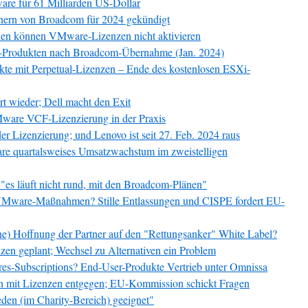
re für 61 Milliarden US-Dollar
ern von Broadcom für 2024 gekündigt
en können VMware-Lizenzen nicht aktivieren
e-Produkten nach Broadcom-Übernahme (Jan. 2024)
e mit Perpetual-Lizenzen – Ende des kostenlosen ESXi-
 wieder; Dell macht den Exit
ware VCF-Lizenzierung in der Praxis
er Lizenzierung; und Lenovo ist seit 27. Feb. 2024 raus
e quartalsweises Umsatzwachstum im zweistelligen
s läuft nicht rund, mit den Broadcom-Plänen"
 VMware-Maßnahmen? Stille Entlassungen und CISPE fordert EU-
) Hoffnung der Partner auf den "Rettungsanker" White Label?
zen geplant; Wechsel zu Alternativen ein Problem
-Subscriptions? End-User-Produkte Vertrieb unter Omnissa
it Lizenzen entgegen; EU-Kommission schickt Fragen
den (im Charity-Bereich) geeignet"