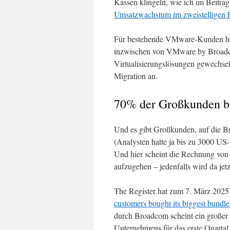
Kassen klingeln, wie ich im Beitra
Umsatzwachstum im zweistelligen P
Für bestehende VMware-Kunden heiß
inzwischen von VMware by Broadcom
Virtualisierungslösungen gewechsel
Migration an.
70% der Großkunden bu
Und es gibt Großkunden, auf die Br
(Analysten hatte ja bis zu 3000 U
Und hier scheint die Rechnung von B
aufzugehen – jedenfalls wird da jet
The Register hat zum 7. März 2025
customers bought its biggest bundle
durch Broadcom scheint ein großer 
Unternehmens für das erste Quartal