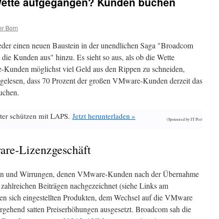
ette aufgegangen? Kunden buchen
er Born
eder einen neuen Baustein in der unendlichen Saga "Broadcom
die Kunden aus" hinzu. Es sieht so aus, als ob die Wette
unden möglichst viel Geld aus den Rippen zu schneiden,
h gelesen, dass 70 Prozent der großen VMware-Kunden derzeit das
uchen.
ter schützen mit LAPS.
Jetzt herunterladen »
(Sponsored by IT Pro)
re-Lizenzgeschäft
rungen und Wirrungen, denen VMware-Kunden nach der Übernahme
 zahlreichen Beiträgen nachgezeichnet (siehe Links am
n sich eingestellten Produkten, dem Wechsel auf die VMware
gehend satten Preiserhöhungen ausgesetzt. Broadcom sah die