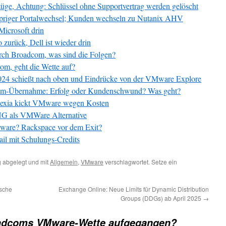
e, Achtung: Schlüssel ohne Supportvertrag werden gelöscht
iger Portalwechsel; Kunden wechseln zu Nutanix AHV
icrosoft drin
rück, Dell ist wieder drin
ch Broadcom, was sind die Folgen?
, geht die Wette auf?
 schießt nach oben und Eindrücke von der VMware Explore
om-Übernahme: Erfolg oder Kundenschwund? Was geht?
Anexia kickt VMware wegen Kosten
NG als VMWare Alternative
ware? Rackspace vor dem Exit?
l mit Schulungs-Credits
g
abgelegt und mit
Allgemein
,
VMware
verschlagwortet. Setze ein
ische
Exchange Online: Neue Limits für Dynamic Distribution
Groups (DDGs) ab April 2025
→
adcoms VMware-Wette aufgegangen?