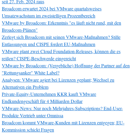
seit 27. Feb. 2024 raus
Broadcom erwartet 2024 bei VMware quartalsweises
Umsatzwachstum im zweistelligen Prozentbereich
VMware by Broadcom: Erkenntnis "es läuft nicht rund, mit den
Broadcom-Plänen"
Zerlegt sich Broadcom mit seinen VMware-Maßnahmen? Stille
Entlassungen und CISPE fordert EU-Maßnahmen
VMware plant zwei Cloud Foundation-Releases, können die es
reißen? CISPE-Beschwerde eingereicht
VMware by Broadcom: (Vergebliche) Hoffnung der Partner auf den
"Rettungsanker" White Label?
Analysen: VMware agiert bei Lizenzen geplant; Wechsel zu
Alternativen ein Problem
Private-Equity-Unternehmen KKR kauft VMware
Endkundengeschäft für 4 Milliarden Dollar
VMware-News: Nur noch Mehrjahres-Subscriptions? End-User-
Produkte Vertrieb unter Omnissa
Broadcom kommt VMware-Kunden mit Lizenzen entgegen; EU-
Kommission schickt Fragen