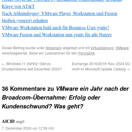
Klage von AT&T
Nach Abkündigung: VMware Player, Workstation und Fusion
bleiben (vorerst) erhalten
VMware Workstation bald auch für Business-User gratis?
VMware Fusion und Workstation nun gratis für alle Nutzer
Dieser Beitrag wurde unter
Allgemein
abgelegt und mit
Virtualisierung
,
VMware
verschlagwortet. Setze ein Lesezeichen für den
Permalink
.
←
Windows 11 24H02: Gibt es
Exchange 2016/2019: Nov. 2024 SU
Druckprobleme seit Dezember 2024?
nicht im Microsoft Update Catalog
→
36 Kommentare zu
VMware ein Jahr nach der
Broadcom-Übernahme: Erfolg oder
Kundenschwund? Was geht?
AlCiD
sagt:
7. Dezember 2024 um 12:39 Uhr