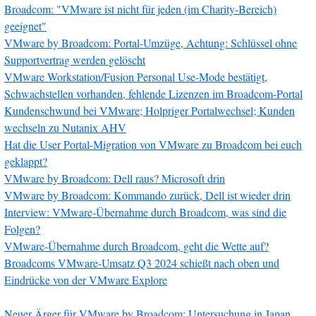
Broadcom: "VMware ist nicht für jeden (im Charity-Bereich)
geeignet"
VMware by Broadcom: Portal-Umzüge, Achtung: Schlüssel ohne
Supportvertrag werden gelöscht
VMware Workstation/Fusion Personal Use-Mode bestätigt,
Schwachstellen vorhanden, fehlende Lizenzen im Broadcom-Portal
Kundenschwund bei VMware; Holpriger Portalwechsel; Kunden
wechseln zu Nutanix AHV
Hat die User Portal-Migration von VMware zu Broadcom bei euch
geklappt?
VMware by Broadcom: Dell raus? Microsoft drin
VMware by Broadcom: Kommando zurück, Dell ist wieder drin
Interview: VMware-Übernahme durch Broadcom, was sind die
Folgen?
VMware-Übernahme durch Broadcom, geht die Wette auf?
Broadcoms VMware-Umsatz Q3 2024 schießt nach oben und
Eindrücke von der VMware Explore
Neuer Ärger für VMware by Broadcom: Untersuchung in Japan,