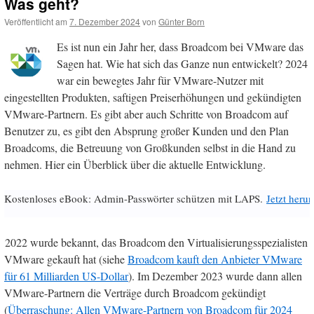
Was geht?
Veröffentlicht am
7. Dezember 2024
von
Günter Born
Es ist nun ein Jahr her, dass Broadcom bei VMware das
Sagen hat. Wie hat sich das Ganze nun entwickelt? 2024
war ein bewegtes Jahr für VMware-Nutzer mit
eingestellten Produkten, saftigen Preiserhöhungen und gekündigten
VMware-Partnern. Es gibt aber auch Schritte von Broadcom auf
Benutzer zu, es gibt den Absprung großer Kunden und den Plan
Broadcoms, die Betreuung von Großkunden selbst in die Hand zu
nehmen. Hier ein Überblick über die aktuelle Entwicklung.
Kostenloses eBook: Admin-Passwörter schützen mit LAPS.
Jetzt herun
2022 wurde bekannt, das Broadcom den Virtualisierungsspezialisten
VMware gekauft hat (siehe
Broadcom kauft den Anbieter VMware
für 61 Milliarden US-Dollar
). Im Dezember 2023 wurde dann allen
VMware-Partnern die Verträge durch Broadcom gekündigt
(
Überraschung: Allen VMware-Partnern von Broadcom für 2024