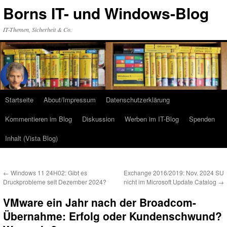
Zum
Borns IT- und Windows-Blog
Inhalt
springen
IT-Themen, Sicherheit & Co.
Startseite
About/Impressum
Datenschutzerklärung
Kommentieren im Blog
Diskussion
Werben im IT-Blog
Spenden
Inhalt (Vista Blog)
←
Windows 11 24H02: Gibt es
Exchange 2016/2019: Nov. 2024 SU
Druckprobleme seit Dezember 2024?
nicht im Microsoft Update Catalog
→
VMware ein Jahr nach der Broadcom-
Übernahme: Erfolg oder Kundenschwund?