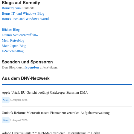
Blogs auf Borncity
Borncity.com
Startseite
Borns IT- und Windows Blog
Born's Tech and Windows World
Bücher-Blog
Günnis Seniorentreff 50+
Mein Reiseblog
Mein Japan-Blog
E-Scooter-Blog
Spenden und Sponsoren
Den Blog durch
Spenden
unterstützen.
Aus dem DNV-Netzwerk
Apple-Urteil: EU-Gericht bestätigt Gatekeeper-Status im DMA
7. August 2026
News
Outlook-Reform: Microsoft macht Planner zur zentralen Aufgabenverwaltung
7. August 2026
News
Adobe Creative Suite 27: Intel-Macs verlieren Unterstützung im Herbst