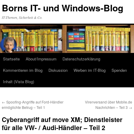
Zum
Borns IT- und Windows-Blog
Inhalt
springen
IT-Themen, Sicherheit & Co.
Startseite
About/Impressum
Datenschutzerklärung
Kommentieren im Blog
Diskussion
Werben im IT-Blog
Spenden
Inhalt (Vista Blog)
←
Spoofing-Angriffe auf Ford-Händler
Virenversand über Mobile.de
ermöglichte Betrug – Teil 1
Nachrichten – Teil 3
→
Cyberangriff auf move XM; Dienstleister
für alle VW- / Audi-Händler – Teil 2