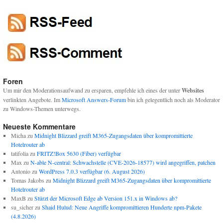
Foren
Um mir den Moderationsaufwand zu ersparen, empfehle ich eines der unter
Websites
verlinkten Angebote. Im
Microsoft Answers-Forum
bin ich gelegentlich noch als Moderator
zu Windows-Themen unterwegs.
Neueste Kommentare
Micha
zu
Midnight Blizzard greift M365-Zugangsdaten über kompromittierte
Hotelrouter ab
tatifolia
zu
FRITZ!Box 5630 (Fiber) verfügbar
Max
zu
N-able N-central: Schwachstelle (CVE-2026-18577) wird angegriffen, patchen
Antonio
zu
WordPress 7.0.3 verfügbar (6. August 2026)
Tomas Jakobs
zu
Midnight Blizzard greift M365-Zugangsdaten über kompromittierte
Hotelrouter ab
MaxB
zu
Stürzt der Microsoft Edge ab Version 151.x in Windows ab?
su_sicher
zu
Shaid Hulud: Neue Angriffe kompromittieren Hunderte npm-Pakete
(4.8.2026)