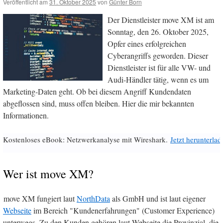
Veröffentlicht am
31. Oktober 2025
von
Günter Born
Der Dienstleister move XM ist am
Sonntag, den 26. Oktober 2025,
Opfer eines erfolgreichen
Cyberangriffs geworden. Dieser
Dienstleister ist für alle VW- und
Audi-Händler tätig, wenn es um
Marketing-Daten geht. Ob bei diesem Angriff Kundendaten
abgeflossen sind, muss offen bleiben. Hier die mir bekannten
Informationen.
Kostenloses eBook: Netzwerkanalyse mit Wireshark.
Jetzt herunterlad
Wer ist move XM?
move XM fungiert laut
NorthData
als GmbH und ist laut eigener
Webseite
im Bereich "Kundenerfahrungen" (Customer Experience)
unterwegs. Zu den Kunden gehören laut Webseite die Provinzial, die