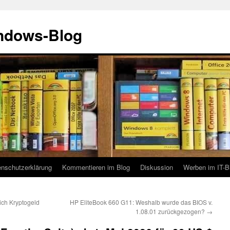
indows-Blog
enschutzerklärung
Kommentieren im Blog
Diskussion
Werben im IT-B
lich Kryptogeld
HP EliteBook 660 G11: Weshalb wurde das BIOS v.
1.08.01 zurückgezogen?
→