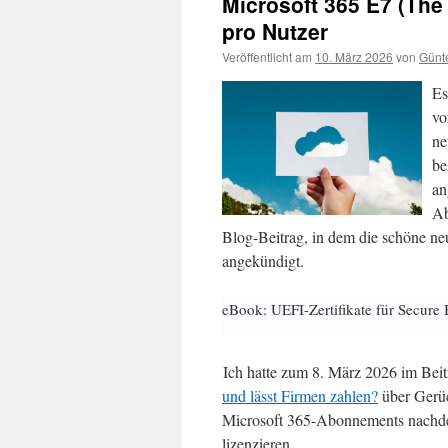
Microsoft 365 E7 (The 
pro Nutzer
Veröffentlicht am
10. März 2026
von
Günt
Es
vo
ne
be
an
Ab
Blog-Beitrag, in dem die schöne ne
angekündigt.
eBook: UEFI-Zertifikate für Secure 
Ich hatte zum 8. März 2026 im Bei
und lässt Firmen zahlen?
über Gerüc
Microsoft 365-Abonnements nachde
lizenzieren.