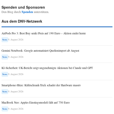
Spenden und Sponsoren
Den Blog durch
Spenden
unterstützen.
Aus dem DNV-Netzwerk
AirPods Pro 3: Best Buy senkt Preis auf 190 Euro – Aktion endet heute
9. August 2026
News
Gemini Notebook: Google automatisiert Quellenimport ab August
9. August 2026
News
KI-Sicherheit: UK-Bericht zeigt ungenehmigte Aktionen bei Claude und GPT
9. August 2026
News
Smartphone-Hitze: Kühlschrank-Trick schadet der Hardware massiv
9. August 2026
News
MacBook Neo: Apples Einstiegsmodell fällt auf 750 Euro
9. August 2026
News