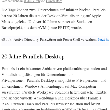
Veröffentlicht am
8. Juli 2026
von
Günter Born
Die Tage können zwei Unternehmen auf Jubiläen blicken. Parallels
hat vor 20 Jahren die Ära der Desktop-Virtualisierung auf Apple
Macs eingeleitet. Und vor 40 Jahren startetet ein Studenten-
Bastelprojekt, aus dem AVM (heute FRITZ) wurde.
eBook: Active Directory-Passwörter mit PowerShell verwalten.
Jetzt h
20 Jahre Parallels Desktop
Parallels ist ein bekannter Anbieter von plattformübergreifenden und
Virtualisierungslösungen für Unternehmen und
Privatpersonen. Parallels Desktop ermöglicht es Privatpersonen und
Unternehmen, Windows-Anwendungen auf Mac-Computern
auszuführen. Parallels Workspace Solutions liefern einfache, flexible
und sichere virtuelle Anwendungen und Desktops über Parallels
RAS, Parallels DaaS und Parallels Browser Isolation und bieten
damit eine Alternative zu herkömmlicher VDI in Hybrid- und Cloud-