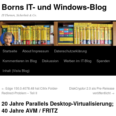
Zum
Borns IT- und Windows-Blog
Inhalt
springen
IT-Themen, Sicherheit & Co.
Startseite
About/Impressum
Datenschutzerklärung
Kommentieren im Blog
Diskussion
Werben im IT-Blog
Spenden
Inhalt (Vista Blog)
←
Edge 150.0.4078.48 hat Citrix Folder-
DiskCryptor 2.0 als Pre-Release
Redirect-Problem – Teil II
veröffentlicht
→
20 Jahre Parallels Desktop-Virtualisierung;
40 Jahre AVM / FRITZ