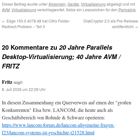
Dieser Beitrag wurde unter
Allgemein
,
Geräte
,
Virtualisierung
abgelegt und mit
AVM
,
Virtualisierung
verschlagwortet. Setze ein Lesezeichen für den
Permalink
.
←
Edge 150.0.4078.48 hat Citrix Folder-
DiskCryptor 2.0 als Pre-Release
Redirect-Problem – Teil II
veröffentlicht
→
20 Kommentare zu
20 Jahre Parallels
Desktop-Virtualisierung; 40 Jahre AVM /
FRITZ
Fritz
sagt:
8. Juli 2026 um 22:29 Uhr
In diesem Zusammenhang ein Querverweis auf einen der "großen
Konkurrenten" Elsa bzw. LANCOM, die heute auch als
Geschäftsbereich von Rohnde & Schwarz operieren:
https://www.lancom-forum.de/lancom-allgemeine-fragen-
f23/lancom-systems-ist-geschichte-t21528.html