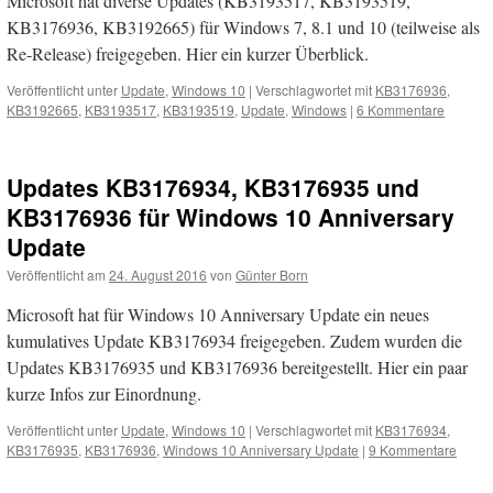
Microsoft hat diverse Updates (KB3193517, KB3193519,
KB3176936, KB3192665) für Windows 7, 8.1 und 10 (teilweise als
Re-Release) freigegeben. Hier ein kurzer Überblick.
Veröffentlicht unter
Update
,
Windows 10
|
Verschlagwortet mit
KB3176936
,
KB3192665
,
KB3193517
,
KB3193519
,
Update
,
Windows
|
6 Kommentare
Updates KB3176934, KB3176935 und
KB3176936 für Windows 10 Anniversary
Update
Veröffentlicht am
24. August 2016
von
Günter Born
Microsoft hat für Windows 10 Anniversary Update ein neues
kumulatives Update KB3176934 freigegeben. Zudem wurden die
Updates KB3176935 und KB3176936 bereitgestellt. Hier ein paar
kurze Infos zur Einordnung.
Veröffentlicht unter
Update
,
Windows 10
|
Verschlagwortet mit
KB3176934
,
KB3176935
,
KB3176936
,
Windows 10 Anniversary Update
|
9 Kommentare