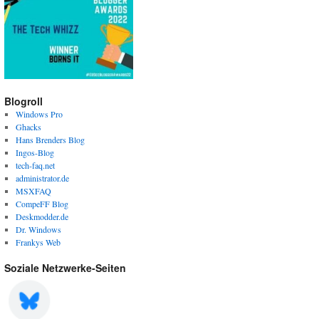
Blogroll
Windows Pro
Ghacks
Hans Brenders Blog
Ingos-Blog
tech-faq.net
administrator.de
MSXFAQ
CompeFF Blog
Deskmodder.de
Dr. Windows
Frankys Web
Soziale Netzwerke-Seiten