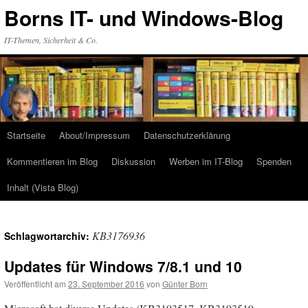
Zum
Borns IT- und Windows-Blog
Inhalt
springen
IT-Themen, Sicherheit & Co.
Startseite
About/Impressum
Datenschutzerklärung
Kommentieren im Blog
Diskussion
Werben im IT-Blog
Spenden
Inhalt (Vista Blog)
KB3176936
Schlagwortarchiv:
Updates für Windows 7/8.1 und 10
Veröffentlicht am
23. September 2016
von
Günter Born