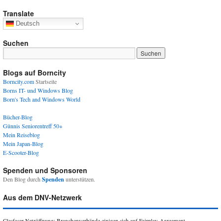
Translate
Deutsch
Suchen
Blogs auf Borncity
Borncity.com
Startseite
Borns IT- und Windows Blog
Born's Tech and Windows World
Bücher-Blog
Günnis Seniorentreff 50+
Mein Reiseblog
Mein Japan-Blog
E-Scooter-Blog
Spenden und Sponsoren
Den Blog durch
Spenden
unterstützen.
Aus dem DNV-Netzwerk
Glasfaser-Netzöffnung: Branchenverbände einigen sich auf Fairplay-Agreement