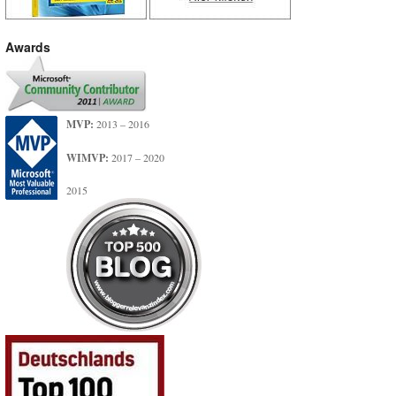
Awards
MVP:
2013 – 2016
WIMVP:
2017 – 2020
2015