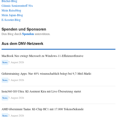
Bücher-Blog
Günnis Seniorentreff 50+
Mein Reiseblog
Mein Japan-Blog
E-Scooter-Blog
Spenden und Sponsoren
Den Blog durch
Spenden
unterstützen.
Aus dem DNV-Netzwerk
MacBook Neo zwingt Microsoft zu Windows-11-Effizienzoffensive
7. August 2026
News
Gehirntraining-Apps: Nur 40% wissenschaftlich belegt bei 9,7-Mrd-Markt
7. August 2026
News
Insta360 GO Ultra: KI-Assistent Kira mit Live-Übersetzung startet
7. August 2026
News
AMD übernimmt Taalas: KI-Chip HC1 mit 17.000 Tokens/Sekunde
7. August 2026
News