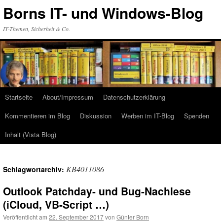
Zum
Borns IT- und Windows-Blog
Inhalt
springen
IT-Themen, Sicherheit & Co.
Startseite
About/Impressum
Datenschutzerklärung
Kommentieren im Blog
Diskussion
Werben im IT-Blog
Spenden
Inhalt (Vista Blog)
KB4011086
Schlagwortarchiv:
Outlook Patchday- und Bug-Nachlese
(iCloud, VB-Script …)
Veröffentlicht am
22. September 2017
von
Günter Born