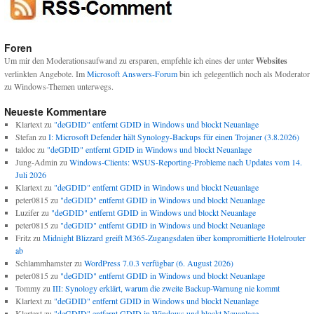
Foren
Um mir den Moderationsaufwand zu ersparen, empfehle ich eines der unter
Websites
verlinkten Angebote. Im
Microsoft Answers-Forum
bin ich gelegentlich noch als Moderator
zu Windows-Themen unterwegs.
Neueste Kommentare
Klartext
zu
"deGDID" entfernt GDID in Windows und blockt Neuanlage
Stefan
zu
I: Microsoft Defender hält Synology-Backups für einen Trojaner (3.8.2026)
taldoc
zu
"deGDID" entfernt GDID in Windows und blockt Neuanlage
Jung-Admin
zu
Windows-Clients: WSUS-Reporting-Probleme nach Updates vom 14.
Juli 2026
Klartext
zu
"deGDID" entfernt GDID in Windows und blockt Neuanlage
peter0815
zu
"deGDID" entfernt GDID in Windows und blockt Neuanlage
Luzifer
zu
"deGDID" entfernt GDID in Windows und blockt Neuanlage
peter0815
zu
"deGDID" entfernt GDID in Windows und blockt Neuanlage
Fritz
zu
Midnight Blizzard greift M365-Zugangsdaten über kompromittierte Hotelrouter
ab
Schlammhamster
zu
WordPress 7.0.3 verfügbar (6. August 2026)
peter0815
zu
"deGDID" entfernt GDID in Windows und blockt Neuanlage
Tommy
zu
III: Synology erklärt, warum die zweite Backup-Warnung nie kommt
Klartext
zu
"deGDID" entfernt GDID in Windows und blockt Neuanlage
Klartext
zu
"deGDID" entfernt GDID in Windows und blockt Neuanlage