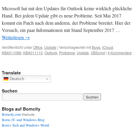
Microsoft hat mit den Updates für Outlook keine wirklich glückliche
Hand. Bei jedem Update gibt es neue Probleme. Seit Mai 2017
kommt ein Patch nach dem anderen, der Probleme bereitet. Hier der
Versuch, ein paar Informationen mit Stand September 2017 …
Weiterlesen
→
Veröffentlicht unter
Office
,
Update
|
Verschlagwortet mit
Bugs
,
iCloud
,
KB4011086
,
KB4011110
,
Outlook
,
Probleme
,
Update
,
VBScript
|
4 Kommentare
Translate
Deutsch
Suchen
Blogs auf Borncity
Borncity.com
Startseite
Borns IT- und Windows Blog
Born's Tech and Windows World