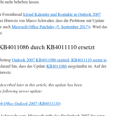
cht mehr beheben lassen.
er Forenthread
Icloud Kalender und Kontakte in Outlook 2007
 der Hinweis von Marco Schwaller, dass die Probleme mit Update
e auch
Microsoft Office Patchday (5. September 2017)
). Wird das
r.
 KB4011086 durch KB4011110 ersetzt
Beitrag
Outlook 2007 KB4011086 expired, KB4011110 seems to
 darauf hin, dass das Update
KB4011086
ausgelaufen ist. Auf der
inweis:
escribed later in this article, this update has been
e following newer update:
oft Office Outlook 2007 (KB4011110)
 Askwoody.com. Microsoft stellt also für Outlook 2007 das neue