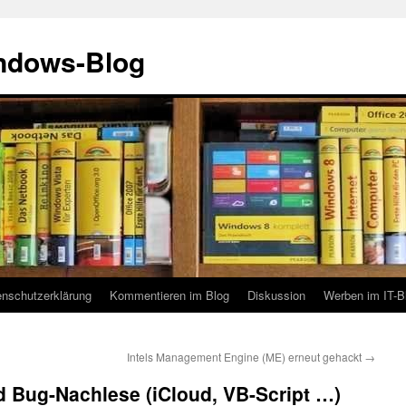
indows-Blog
enschutzerklärung
Kommentieren im Blog
Diskussion
Werben im IT-B
Intels Management Engine (ME) erneut gehackt
→
 Bug-Nachlese (iCloud, VB-Script …)