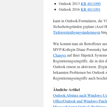
Outlook 2013
KB 4011090
Outlook 2016
KB 4011091
kann in Outlook-Formularen, die VB
Sicherheitsgründen geplant (Axel H
Tiefenverteidigungsänderungen
hin
Wie kommt man als Betroffener aus
MVP-Kollegin Diane Poremsky hat 
Changes
auf ihrer Slipstick Systems
Registrierungseingriffe, die in den 
Outlook erneut zu aktivieren. [Erg
bekannten Problemen bei Outlook n
Registrierungseingriffe auch beschrie
Ähnliche Artikel
Outlook-Absturz nach Windows-U
Office/Outlook und Windows Patc
Microsoft kennt Outlook-Probleme 