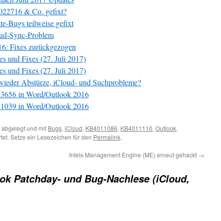
022716 & Co. gefixt?
e-Bugs teilweise gefixt
loud-Sync-Problem
16: Fixes zurückgezogen
s und Fixes (27. Juli 2017)
s und Fixes (27. Juli 2017)
wieder Abstürze, iCloud- und Suchprobleme?
3656 in Word/Outlook 2016
1039 in Word/Outlook 2016
abgelegt und mit
Bugs
,
iCloud
,
KB4011086
,
KB4011110
,
Outlook
,
tet. Setze ein Lesezeichen für den
Permalink
.
Intels Management Engine (ME) erneut gehackt
→
ok Patchday- und Bug-Nachlese (iCloud,