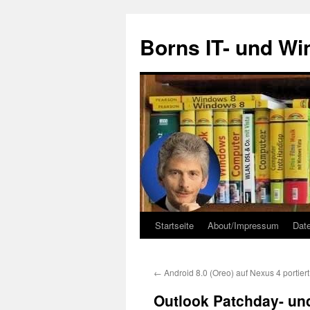
Zum
Inhalt
Borns IT- und W
springen
Startseite
About/Impressum
Dat
←
Android 8.0 (Oreo) auf Nexus 4 portiert
Outlook Patchday- und