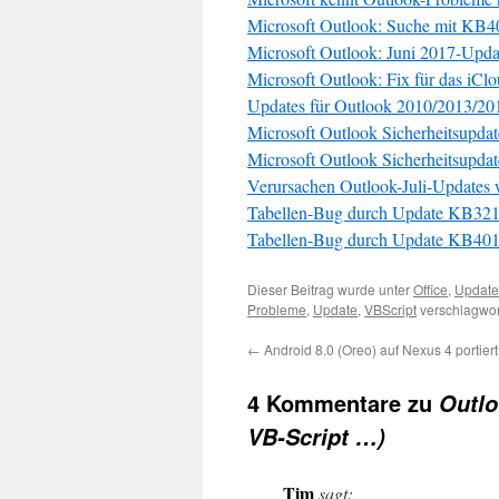
Microsoft Outlook: Suche mit KB4
Microsoft Outlook: Juni 2017-Updat
Microsoft Outlook: Fix für das iC
Updates für Outlook 2010/2013/20
Microsoft Outlook Sicherheitsupdate
Microsoft Outlook Sicherheitsupdate
Verursachen Outlook-Juli-Updates 
Tabellen-Bug durch Update KB321
Tabellen-Bug durch Update KB401
Dieser Beitrag wurde unter
Office
,
Update
Probleme
,
Update
,
VBScript
verschlagwor
←
Android 8.0 (Oreo) auf Nexus 4 portiert
4 Kommentare zu
Outlo
VB-Script …)
Tim
sagt: