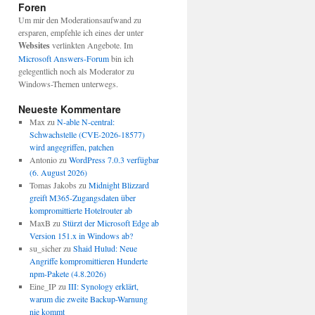
Foren
Um mir den Moderationsaufwand zu
ersparen, empfehle ich eines der unter
Websites
verlinkten Angebote. Im
Microsoft Answers-Forum
bin ich
gelegentlich noch als Moderator zu
Windows-Themen unterwegs.
Neueste Kommentare
Max
zu
N-able N-central:
Schwachstelle (CVE-2026-18577)
wird angegriffen, patchen
Antonio
zu
WordPress 7.0.3 verfügbar
(6. August 2026)
Tomas Jakobs
zu
Midnight Blizzard
greift M365-Zugangsdaten über
kompromittierte Hotelrouter ab
MaxB
zu
Stürzt der Microsoft Edge ab
Version 151.x in Windows ab?
su_sicher
zu
Shaid Hulud: Neue
Angriffe kompromittieren Hunderte
npm-Pakete (4.8.2026)
Eine_IP
zu
III: Synology erklärt,
warum die zweite Backup-Warnung
nie kommt