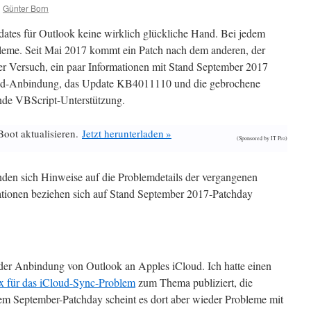
n
Günter Born
dates für Outlook keine wirklich glückliche Hand. Bei jedem
leme. Seit Mai 2017 kommt ein Patch nach dem anderen, der
der Versuch, ein paar Informationen mit Stand September 2017
loud-Anbindung, das Update KB4011110 und die gebrochene
nde VBScript-Unterstützung.
Boot aktualisieren.
Jetzt herunterladen »
(Sponsored by IT Pro)
inden sich Hinweise auf die Problemdetails der vergangenen
tionen beziehen sich auf Stand September 2017-Patchday
t der Anbindung von Outlook an Apples iCloud. Ich hatte einen
ix für das iCloud-Sync-Problem
zum Thema publiziert, die
em September-Patchday scheint es dort aber wieder Probleme mit