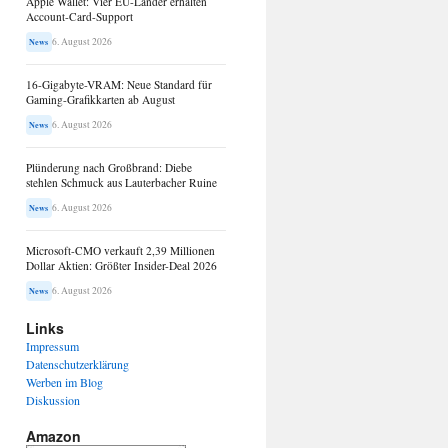
Apple Wallet: Vier EU-Länder erhalten
Account-Card-Support
6. August 2026
News
16-Gigabyte-VRAM: Neue Standard für
Gaming-Grafikkarten ab August
6. August 2026
News
Plünderung nach Großbrand: Diebe
stehlen Schmuck aus Lauterbacher Ruine
6. August 2026
News
Microsoft-CMO verkauft 2,39 Millionen
Dollar Aktien: Größter Insider-Deal 2026
6. August 2026
News
Links
Impressum
Datenschutzerklärung
Werben im Blog
Diskussion
Amazon