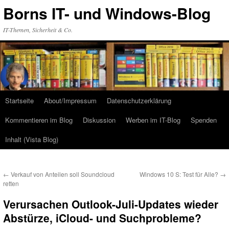
Zum
Borns IT- und Windows-Blog
Inhalt
springen
IT-Themen, Sicherheit & Co.
Startseite
About/Impressum
Datenschutzerklärung
Kommentieren im Blog
Diskussion
Werben im IT-Blog
Spenden
Inhalt (Vista Blog)
←
Verkauf von Anteilen soll Soundcloud
Windows 10 S: Test für Alle?
→
retten
Verursachen Outlook-Juli-Updates wieder
Abstürze, iCloud- und Suchprobleme?