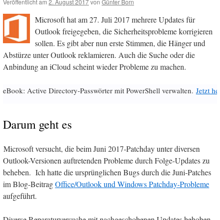
Veröffentlicht am
2. August 2017
von
Günter Born
Microsoft hat am 27. Juli 2017 mehrere Updates für
Outlook freigegeben, die Sicherheitsprobleme korrigieren
sollen. Es gibt aber nun erste Stimmen, die Hänger und
Abstürze unter Outlook reklamieren. Auch die Suche oder die
Anbindung an iCloud scheint wieder Probleme zu machen.
eBook: Active Directory-Passwörter mit PowerShell verwalten.
Jetzt h
Darum geht es
Microsoft versucht, die beim Juni 2017-Patchday unter diversen
Outlook-Versionen auftretenden Probleme durch Folge-Updates zu
beheben. Ich hatte die ursprünglichen Bugs durch die Juni-Patches
im Blog-Beitrag
Office/Outlook und Windows Patchday-Probleme
aufgeführt.
Diverse Reparaturversuche mit nachgeschobenen Updates behoben