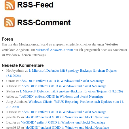
Foren
Um mir den Moderationsaufwand zu ersparen, empfehle ich eines der unter
Websites
verlinkten Angebote. Im
Microsoft Answers-Forum
bin ich gelegentlich noch als Moderator
zu Windows-Themen unterwegs.
Neueste Kommentare
Hobbyadmin
zu
I: Microsoft Defender hält Synology-Backups für einen Trojaner
(3.8.2026)
Carola
zu
"deGDID" entfernt GDID in Windows und blockt Neuanlage
Klartext
zu
"deGDID" entfernt GDID in Windows und blockt Neuanlage
Stefan
zu
I: Microsoft Defender hält Synology-Backups für einen Trojaner (3.8.2026)
taldoc
zu
"deGDID" entfernt GDID in Windows und blockt Neuanlage
Jung-Admin
zu
Windows-Clients: WSUS-Reporting-Probleme nach Updates vom 14.
Juli 2026
Klartext
zu
"deGDID" entfernt GDID in Windows und blockt Neuanlage
peter0815
zu
"deGDID" entfernt GDID in Windows und blockt Neuanlage
Luzifer
zu
"deGDID" entfernt GDID in Windows und blockt Neuanlage
peter0815
zu
"deGDID" entfernt GDID in Windows und blockt Neuanlage