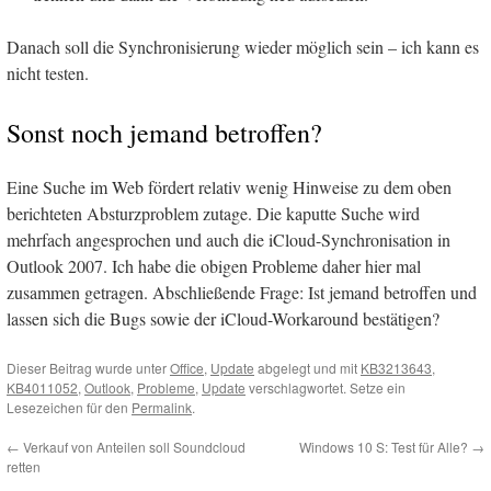
Danach soll die Synchronisierung wieder möglich sein – ich kann es
nicht testen.
Sonst noch jemand betroffen?
Eine Suche im Web fördert relativ wenig Hinweise zu dem oben
berichteten Absturzproblem zutage. Die kaputte Suche wird
mehrfach angesprochen und auch die iCloud-Synchronisation in
Outlook 2007. Ich habe die obigen Probleme daher hier mal
zusammen getragen. Abschließende Frage: Ist jemand betroffen und
lassen sich die Bugs sowie der iCloud-Workaround bestätigen?
Dieser Beitrag wurde unter
Office
,
Update
abgelegt und mit
KB3213643
,
KB4011052
,
Outlook
,
Probleme
,
Update
verschlagwortet. Setze ein
Lesezeichen für den
Permalink
.
←
Verkauf von Anteilen soll Soundcloud
Windows 10 S: Test für Alle?
→
retten