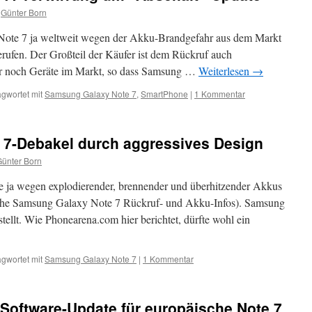
Günter Born
ote 7 ja weltweit wegen der Akku-Brandgefahr aus dem Markt
ufen. Der Großteil der Käufer ist dem Rückruf auch
r noch Geräte im Markt, so dass Samsung …
Weiterlesen
→
gwortet mit
Samsung Galaxy Note 7
,
SmartPhone
|
1 Kommentar
7-Debakel durch aggressives Design
ünter Born
 ja wegen explodierender, brennender und überhitzender Akkus
iehe Samsung Galaxy Note 7 Rückruf- und Akku-Infos). Samsung
stellt. Wie Phonearena.com hier berichtet, dürfte wohl ein
gwortet mit
Samsung Galaxy Note 7
|
1 Kommentar
Software-Update für europäische Note 7