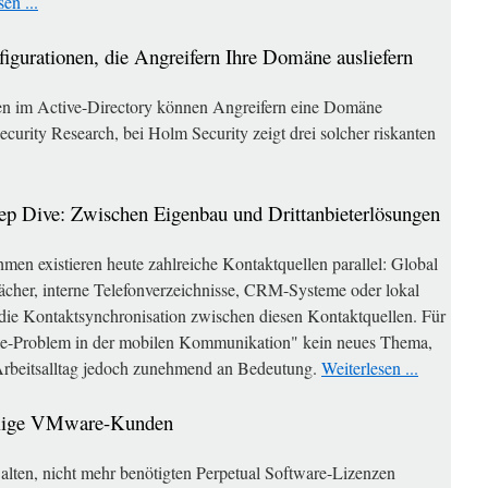
en ...
figurationen, die Angreifern Ihre Domäne ausliefern
en im Active-Directory können Angreifern eine Domäne
ecurity Research, bei Holm Security zeigt drei solcher riskanten
ep Dive: Zwischen Eigenbau und Drittanbieterlösungen
men existieren heute zahlreiche Kontaktquellen parallel: Global
cher, interne Telefonverzeichnisse, CRM-Systeme oder lokal
t die Kontaktsynchronisation zwischen diesen Kontaktquellen. Für
Mile-Problem in der mobilen Kommunikation" kein neues Thema,
Arbeitsalltag jedoch zunehmend an Bedeutung.
Weiterlesen ...
alige VMware-Kunden
lten, nicht mehr benötigten Perpetual Software-Lizenzen