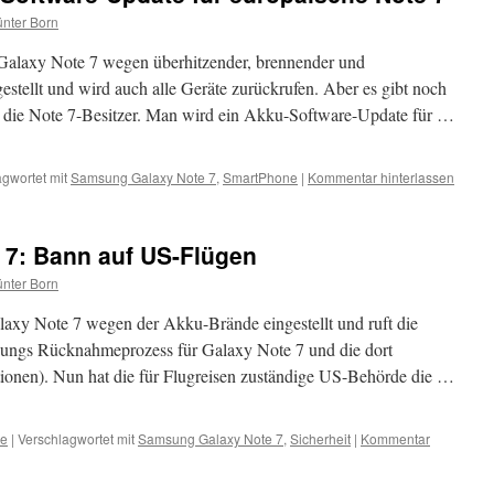
nter Born
 Galaxy Note 7 wegen überhitzender, brennender und
stellt und wird auch alle Geräte zurückrufen. Aber es gibt noch
 die Note 7-Besitzer. Man wird ein Akku-Software-Update für …
gwortet mit
Samsung Galaxy Note 7
,
SmartPhone
|
Kommentar hinterlassen
7: Bann auf US-Flügen
nter Born
laxy Note 7 wegen der Akku-Brände eingestellt und ruft die
sungs Rücknahmeprozess für Galaxy Note 7 und die dort
ationen). Nun hat die für Flugreisen zuständige US-Behörde die …
ne
|
Verschlagwortet mit
Samsung Galaxy Note 7
,
Sicherheit
|
Kommentar