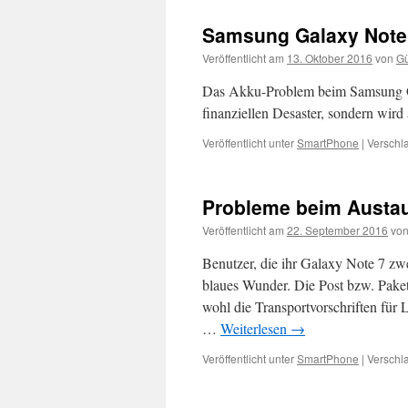
Samsung Galaxy Note 
Veröffentlicht am
13. Oktober 2016
von
Gü
Das Akku-Problem beim Samsung Ga
finanziellen Desaster, sondern wir
Veröffentlicht unter
SmartPhone
|
Verschla
Probleme beim Austa
Veröffentlicht am
22. September 2016
vo
Benutzer, die ihr Galaxy Note 7 z
blaues Wunder. Die Post bzw. Paket
wohl die Transportvorschriften für
…
Weiterlesen
→
Veröffentlicht unter
SmartPhone
|
Verschla