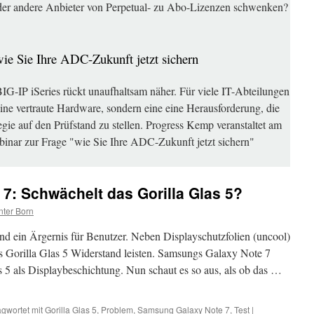
der andere Anbieter von Perpetual- zu Abo-Lizenzen schwenken?
wie Sie Ihre ADC-Zukunft jetzt sichern
G-IP iSeries rückt unaufhaltsam näher. Für viele IT-Abteilungen
eine vertraute Hardware, sondern eine eine Herausforderung, die
gie auf den Prüfstand zu stellen. Progress Kemp veranstaltet am
binar zur Frage "wie Sie Ihre ADC-Zukunft jetzt sichern"
7: Schwächelt das Gorilla Glas 5?
ter Born
nd ein Ärgernis für Benutzer. Neben Displayschutzfolien (uncool)
s Gorilla Glas 5 Widerstand leisten. Samsungs Galaxy Note 7
5 als Displaybeschichtung. Nun schaut es so aus, als ob das …
gwortet mit
Gorilla Glas 5
,
Problem
,
Samsung Galaxy Note 7
,
Test
|