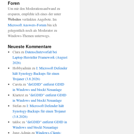
Foren
Um mir den Moderationsaufwand zu
ersparen, empfehle ich eines der unter
Websites
verlinkten Angebote. Im
Microsoft Answers-Forum
bin ich
gelegentlich noch als Moderator zu
Windows-Themen unterwegs.
Neueste Kommentare
Clara
zu
Datenschutzvorfall bei
Laptop-Hersteller Framework (August
2026)
Hobbyadmin
zu
I: Microsoft Defender
hält Synology-Backups für einen
Trojaner (3.8.2026)
Carola
zu
"deGDID" entfernt GDID
in Windows und blockt Neuanlage
Klartext
zu
"deGDID" entfernt GDID
in Windows und blockt Neuanlage
Stefan
zu
I: Microsoft Defender hält
Synology-Backups für einen Trojaner
(3.8.2026)
taldoc
zu
"deGDID" entfernt GDID in
Windows und blockt Neuanlage
Jung-Admin
zu
Windows-Clients: