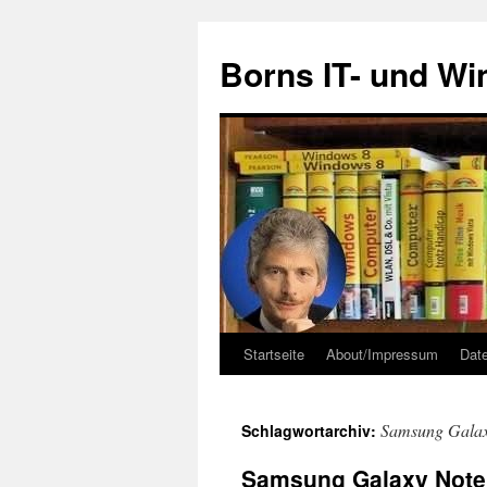
Zum
Inhalt
Borns IT- und W
springen
Startseite
About/Impressum
Dat
Samsung Galax
Schlagwortarchiv:
Samsung Galaxy Note 