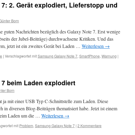
: 2. Gerät explodiert, Lieferstopp und
Günter Born
e guten Nachrichten bezüglich des Galaxy Note 7. Erst wenige
abseits der Jubel-Beiträge) durchwachsene Kritiken. Und das
m, jetzt ist ein zweites Gerät bei Laden …
Weiterlesen
→
ne
|
Verschlagwortet mit
Samsung Galaxy Note 7
,
SmartPhone
,
Warnung
|
7 beim Laden explodiert
ter Born
ja mit einer USB Typ C-Schnittstelle zum Laden. Diese
ich in diversen Blog-Beiträgen thematisiert habe. Jetzt ist einem
t beim Laden um die …
Weiterlesen
→
gwortet mit
Problem
,
Samsung Galaxy Note 7
|
2 Kommentare