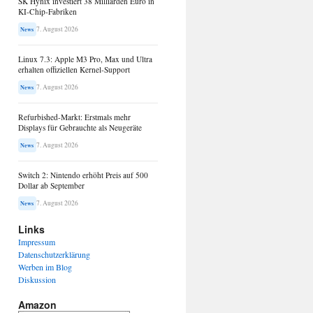
SK Hynix investiert 38 Milliarden Euro in
KI-Chip-Fabriken
7. August 2026
News
Linux 7.3: Apple M3 Pro, Max und Ultra
erhalten offiziellen Kernel-Support
7. August 2026
News
Refurbished-Markt: Erstmals mehr
Displays für Gebrauchte als Neugeräte
7. August 2026
News
Switch 2: Nintendo erhöht Preis auf 500
Dollar ab September
7. August 2026
News
Links
Impressum
Datenschutzerklärung
Werben im Blog
Diskussion
Amazon