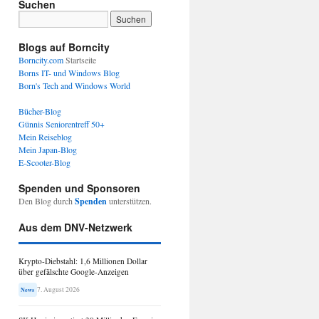
Suchen
Blogs auf Borncity
Borncity.com
Startseite
Borns IT- und Windows Blog
Born's Tech and Windows World
Bücher-Blog
Günnis Seniorentreff 50+
Mein Reiseblog
Mein Japan-Blog
E-Scooter-Blog
Spenden und Sponsoren
Den Blog durch
Spenden
unterstützen.
Aus dem DNV-Netzwerk
Krypto-Diebstahl: 1,6 Millionen Dollar
über gefälschte Google-Anzeigen
7. August 2026
News