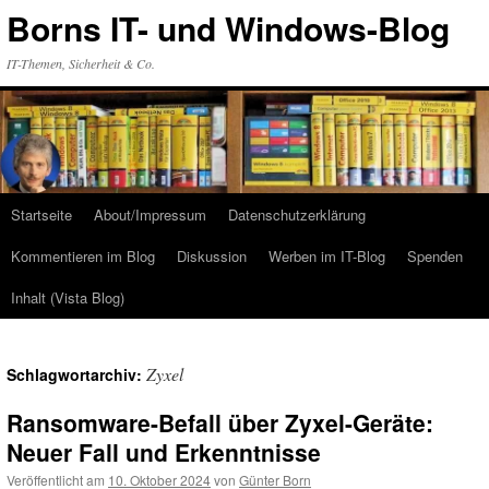
Zum
Borns IT- und Windows-Blog
Inhalt
springen
IT-Themen, Sicherheit & Co.
Startseite
About/Impressum
Datenschutzerklärung
Kommentieren im Blog
Diskussion
Werben im IT-Blog
Spenden
Inhalt (Vista Blog)
Zyxel
Schlagwortarchiv:
Ransomware-Befall über Zyxel-Geräte:
Neuer Fall und Erkenntnisse
Veröffentlicht am
10. Oktober 2024
von
Günter Born