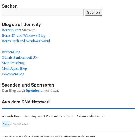
Suchen
Blogs auf Borncity
Borncity.com
Startseite
Borns IT- und Windows Blog
Born's Tech and Windows World
Bücher-Blog
Günnis Seniorentreff 50+
Mein Reiseblog
Mein Japan-Blog
E-Scooter-Blog
Spenden und Sponsoren
Den Blog durch
Spenden
unterstützen.
Aus dem DNV-Netzwerk
AirPods Pro 3: Best Buy senkt Preis auf 190 Euro – Aktion endet heute
9. August 2026
News
Gemini Notebook: Google automatisiert Quellenimport ab August