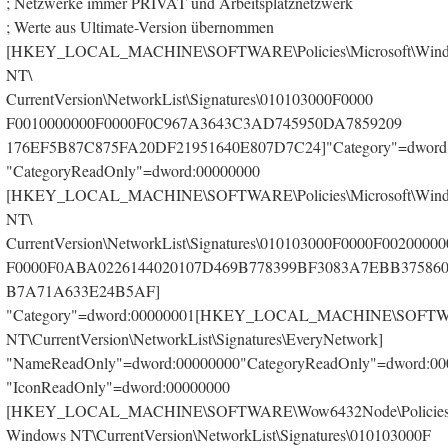
; Netzwerke immer PRIVAT und Arbeitsplatznetzwerk
; Werte aus Ultimate-Version übernommen
[HKEY_LOCAL_MACHINE\SOFTWARE\Policies\Microsoft\Win
NT\
CurrentVersion\NetworkList\Signatures\010103000F0000
F0010000000F0000F0C967A3643C3AD745950DA7859209
176EF5B87C875FA20DF21951640E807D7C24]"Category"=dword
"CategoryReadOnly"=dword:00000000
[HKEY_LOCAL_MACHINE\SOFTWARE\Policies\Microsoft\Win
NT\
CurrentVersion\NetworkList\Signatures\010103000F0000F00200000
F0000F0ABA0226144020107D469B778399BF3083A7EBB375860
B7A71A633E24B5AF]
"Category"=dword:00000001[HKEY_LOCAL_MACHINE\SOFTWARE
NT\CurrentVersion\NetworkList\Signatures\EveryNetwork]
"NameReadOnly"=dword:00000000"CategoryReadOnly"=dword:00
"IconReadOnly"=dword:00000000
[HKEY_LOCAL_MACHINE\SOFTWARE\Wow6432Node\Policies\M
Windows NT\CurrentVersion\NetworkList\Signatures\010103000F