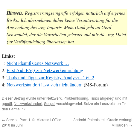
Hinweis:
Registrierungseingriffe erfolgen natürlich auf eigenes
Risiko. Ich übernehmen daher keine Verantwortung für die
Anwendung des .reg-Imports. Mein Dank geht an Gerd
Schwendel, der die Vorarbeiten geleistet und mir die .reg-Datei
zur Veröffentlichung überlassen hat.
Links:
1:
Nicht identifiziertes Netzwerk …
2:
First Aid: FAQ zur Netzwerkeinrichtung
3:
Tools und Tipps zur Registry-Analyse – Teil 2
4:
Netzwerkstandort lässt sich nicht ändern
(MS-Forum)
Dieser Beitrag wurde unter
Netzwerk
,
Problemlösung
,
Tipps
abgelegt und mit
gpedit
,
Netzwerkstandort
,
Secpol
verschlagwortet. Setze ein Lesezeichen für
den
Permalink
.
←
Service Pack 1 für Microsoft Office
Android-Patentstreit: Oracle verlangt
2010 im Juni
Milliarden
→