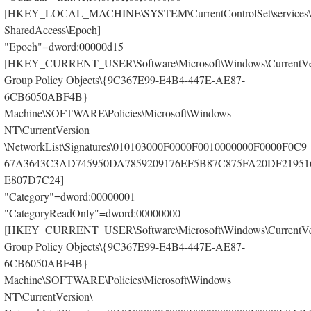
[HKEY_LOCAL_MACHINE\SYSTEM\CurrentControlSet\services\
SharedAccess\Epoch]
"Epoch"=dword:00000d15
[HKEY_CURRENT_USER\Software\Microsoft\Windows\CurrentVer
Group Policy Objects\{9C367E99-E4B4-447E-AE87-
6CB6050ABF4B}
Machine\SOFTWARE\Policies\Microsoft\Windows
NT\CurrentVersion
\NetworkList\Signatures\010103000F0000F0010000000F0000F0C9
67A3643C3AD745950DA7859209176EF5B87C875FA20DF21951
E807D7C24]
"Category"=dword:00000001
"CategoryReadOnly"=dword:00000000
[HKEY_CURRENT_USER\Software\Microsoft\Windows\CurrentVer
Group Policy Objects\{9C367E99-E4B4-447E-AE87-
6CB6050ABF4B}
Machine\SOFTWARE\Policies\Microsoft\Windows
NT\CurrentVersion\