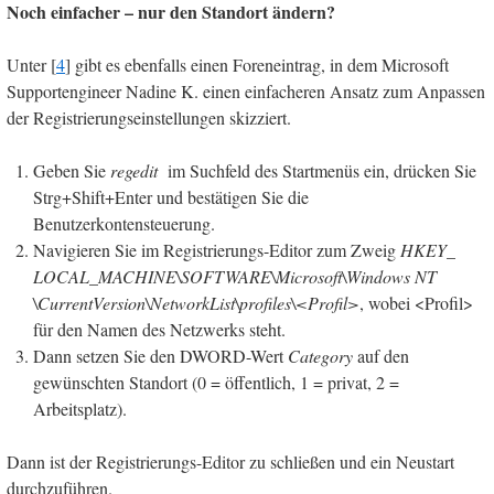
Noch einfacher – nur den Standort ändern?
Unter [
4
] gibt es ebenfalls einen Foreneintrag, in dem Microsoft
Supportengineer Nadine K. einen einfacheren Ansatz zum Anpassen
der Registrierungseinstellungen skizziert.
Geben Sie
regedit
im Suchfeld des Startmenüs ein, drücken Sie
Strg+Shift+Enter und bestätigen Sie die
Benutzerkontensteuerung.
Navigieren Sie im Registrierungs-Editor zum Zweig
HKEY_
LOCAL_MACHINE\SOFTWARE\Microsoft\Windows NT
\CurrentVersion\NetworkList\profiles\<Profil>
, wobei <Profil>
für den Namen des Netzwerks steht.
Dann setzen Sie den DWORD-Wert
Category
auf den
gewünschten Standort (0 = öffentlich, 1 = privat, 2 =
Arbeitsplatz).
Dann ist der Registrierungs-Editor zu schließen und ein Neustart
durchzuführen.