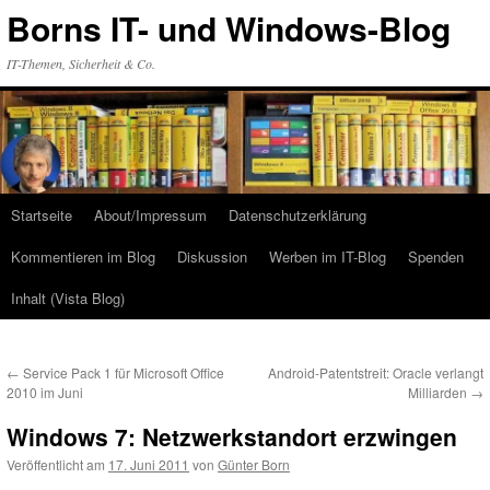
Zum
Borns IT- und Windows-Blog
Inhalt
springen
IT-Themen, Sicherheit & Co.
Startseite
About/Impressum
Datenschutzerklärung
Kommentieren im Blog
Diskussion
Werben im IT-Blog
Spenden
Inhalt (Vista Blog)
←
Service Pack 1 für Microsoft Office
Android-Patentstreit: Oracle verlangt
2010 im Juni
Milliarden
→
Windows 7: Netzwerkstandort erzwingen
Veröffentlicht am
17. Juni 2011
von
Günter Born