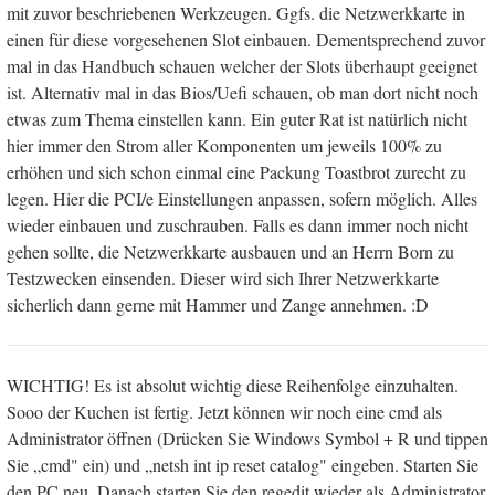
mit zuvor beschriebenen Werkzeugen. Ggfs. die Netzwerkkarte in
einen für diese vorgesehenen Slot einbauen. Dementsprechend zuvor
mal in das Handbuch schauen welcher der Slots überhaupt geeignet
ist. Alternativ mal in das Bios/Uefi schauen, ob man dort nicht noch
etwas zum Thema einstellen kann. Ein guter Rat ist natürlich nicht
hier immer den Strom aller Komponenten um jeweils 100% zu
erhöhen und sich schon einmal eine Packung Toastbrot zurecht zu
legen. Hier die PCI/e Einstellungen anpassen, sofern möglich. Alles
wieder einbauen und zuschrauben. Falls es dann immer noch nicht
gehen sollte, die Netzwerkkarte ausbauen und an Herrn Born zu
Testzwecken einsenden. Dieser wird sich Ihrer Netzwerkkarte
sicherlich dann gerne mit Hammer und Zange annehmen. :D
WICHTIG! Es ist absolut wichtig diese Reihenfolge einzuhalten.
Sooo der Kuchen ist fertig. Jetzt können wir noch eine cmd als
Administrator öffnen (Drücken Sie Windows Symbol + R und tippen
Sie „cmd" ein) und „netsh int ip reset catalog" eingeben. Starten Sie
den PC neu. Danach starten Sie den regedit wieder als Administrator