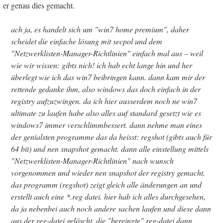
er genau dies gemacht.
ach ja, es handelt sich um "win7 home premium", daher
scheidet die einfache lösung mit secpol und dem
"Netzwerklisten-Manager-Richtlinien" einfach mal aus – weil
wie wir wissen: gibts nich! ich hab echt lange hin und her
überlegt wie ich das win7 beibringen kann. dann kam mir der
rettende gedanke ihm, also windows das doch einfach in der
registry aufzuzwingen. da ich hier ausserdem noch ne win7
ultimate zu laufen habe also alles auf standard gesetzt wie es
windows7 immer verschlimmbessert. dann nehme man eines
der genialsten programme das da heisst: regshot (gibts auch für
64 bit) und nen snapshot gemacht. dann alle einstellung mittels
"Netzwerklisten-Manager-Richtlinien" nach wunsch
vorgenommen und wieder nen snapshot der registry gemacht.
das programm (regshot) zeigt gleich alle änderungen an und
erstellt auch eine *.reg datei. hier hab ich alles durchgesehen,
da ja nebenbei auch noch andere sachen laufen und diese dann
aus der reg-datei gelöscht. die "bereingte" reg-datei dann