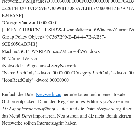
NetworkList\Signatures\010103000F0000F0020000000F0000F0AB
0226144020107D469B778399BF3083A7EBB37586084F5B7A71A
E24B5AF]
"Category"=dword:00000001
[HKEY_CURRENT_USER\Software\Microsoft\Windows\CurrentVer
Group Policy Objects\{9C367E99-E4B4-447E-AE87-
6CB6050ABF4B}
Machine\SOFTWARE\Policies\Microsoft\Windows
NT\CurrentVersion
\NetworkList\Signatures\EveryNetwork]
"NameReadOnly"=dword:00000000"CategoryReadOnly"=dword:00
"IconReadOnly"=dword:00000000
Einfach die Datei
Netzwerk.zip
herunterladen und in einen lokalen
Ordner entpacken. Dann den Registrierungs-Editor
regedit.exe
über
Als Administrator ausführen
starten und die Datei
Netzwerk.reg
über
das Menü
Datei
importieren. Neu starten und die nicht identifizierten
Netzwerke sollten Internetzugriff haben.