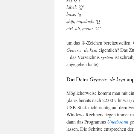
label: 'Q'
base: 'q'
shift, capslock: 'Q'
ctrl, alt, meta: '@'
um das @-Zeichen bereitzustellen. 
Generic_de.kcm
eigentlich? Das Z
– das Verzeichnis
system
ist schrei
angegeben hatte).
Die Datei
Generic_de.kcm
anp
Möglicherweise kommt man mit einem
(da es bereits nach 22:00 Uhr war
USB-Stick nicht richtig auf dem Ee
Windows Rechners liegen immer me
dann das Programms
Unetbootin
ge
lassen. Die Schritte entsprechen de