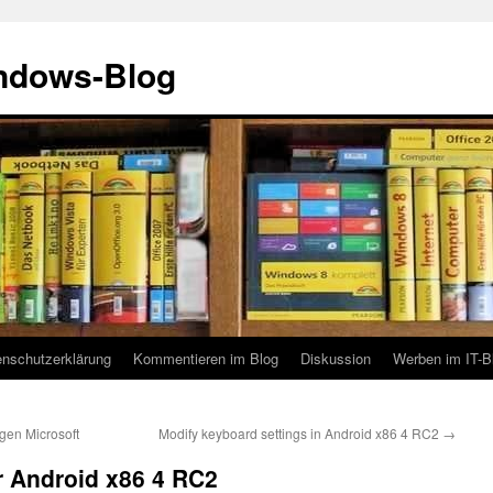
indows-Blog
enschutzerklärung
Kommentieren im Blog
Diskussion
Werben im IT-B
gen Microsoft
Modify keyboard settings in Android x86 4 RC2
→
r Android x86 4 RC2