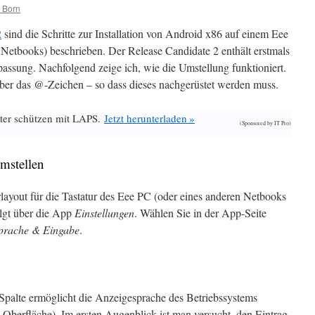
 Born
2
sind die Schritte zur Installation von Android x86 auf einem Eee
Netbooks) beschrieben. Der Release Candidate 2 enthält erstmals
passung. Nachfolgend zeige ich, wie die Umstellung funktioniert.
 aber das @-Zeichen – so dass dieses nachgerüstet werden muss.
ter schützen mit LAPS.
Jetzt herunterladen »
(Sponsored by IT Pro)
umstellen
turlayout für die Tastatur des Eee PC (oder eines anderen Netbooks
olgt über die App
Einstellungen
. Wählen Sie in der App-Seite
prache & Eingabe
.
 Spalte ermöglicht die Anzeigesprache des Betriebssystems
-Oberfläche). Im ersten Augenblick ist man versucht, den Eintrag