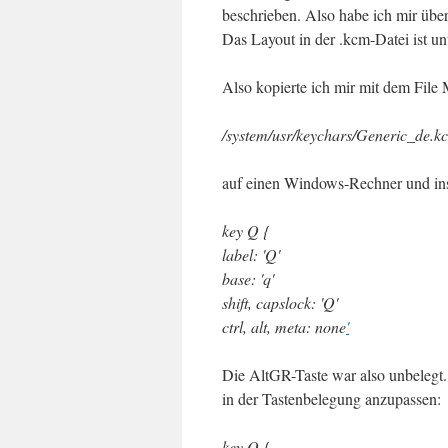
beschrieben. Also habe ich mir über
Das Layout in der .kcm-Datei ist unt
Also kopierte ich mir mit dem Fil
/system/usr/keychars/Generic_de.k
auf einen Windows-Rechner und inspi
key Q {
label: 'Q'
base: 'q'
shift, capslock: 'Q'
ctrl, alt, meta: none
'
Die AltGR-Taste war also unbelegt.
in der Tastenbelegung anzupassen:
key Q {