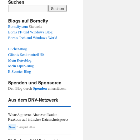
Suchen
Blogs auf Borncity
Borncity.com
Startseite
Borns IT- und Windows Blog
Born's Tech and Windows World
Bücher-Blog
Günnis Seniorentreff 50+
Mein Reiseblog
Mein Japan-Blog
E-Scooter-Blog
Spenden und Sponsoren
Den Blog durch
Spenden
unterstützen.
Aus dem DNV-Netzwerk
WhatsApp testet Altersverifikation:
Reaktion auf indisches Datenschutzgesetz
7. August 2026
News