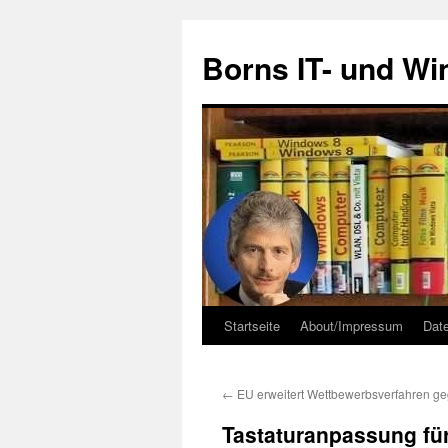
Zum
Inhalt
Borns IT- und W
springen
Startseite
About/Impressum
Dat
←
EU erweitert Wettbewerbsverfahren ge
Tastaturanpassung fü