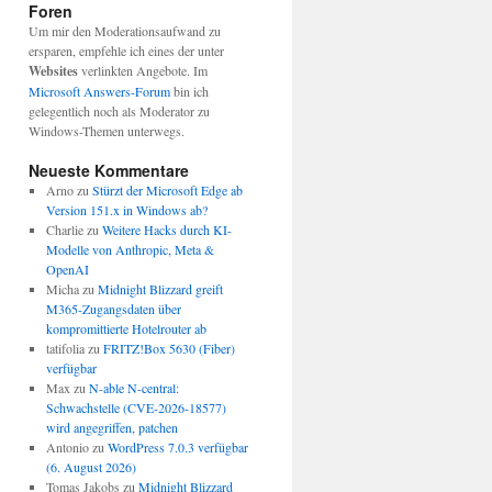
Foren
Um mir den Moderationsaufwand zu
ersparen, empfehle ich eines der unter
Websites
verlinkten Angebote. Im
Microsoft Answers-Forum
bin ich
gelegentlich noch als Moderator zu
Windows-Themen unterwegs.
Neueste Kommentare
Arno
zu
Stürzt der Microsoft Edge ab
Version 151.x in Windows ab?
Charlie
zu
Weitere Hacks durch KI-
Modelle von Anthropic, Meta &
OpenAI
Micha
zu
Midnight Blizzard greift
M365-Zugangsdaten über
kompromittierte Hotelrouter ab
tatifolia
zu
FRITZ!Box 5630 (Fiber)
verfügbar
Max
zu
N-able N-central:
Schwachstelle (CVE-2026-18577)
wird angegriffen, patchen
Antonio
zu
WordPress 7.0.3 verfügbar
(6. August 2026)
Tomas Jakobs
zu
Midnight Blizzard