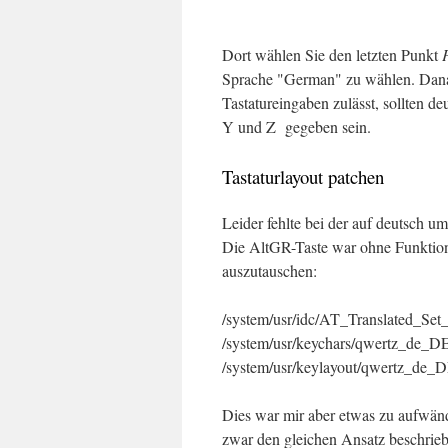
Dort wählen Sie den letzten Punkt
Sprache "German" zu wählen. Danach
Tastatureingaben zulässt, sollten d
Y und Z gegeben sein.
Tastaturlayout patchen
Leider fehlte bei der auf deutsch u
Die AltGR-Taste war ohne Funktion.
auszutauschen:
/system/usr/idc/AT_Translated_Set
/system/usr/keychars/qwertz_de_D
/system/usr/keylayout/qwertz_de_D
Dies war mir aber etwas zu aufwändi
zwar den gleichen Ansatz beschrieb.