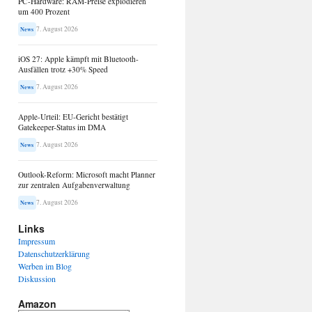
PC-Hardware: RAM-Preise explodieren
um 400 Prozent
7. August 2026
News
iOS 27: Apple kämpft mit Bluetooth-
Ausfällen trotz +30% Speed
7. August 2026
News
Apple-Urteil: EU-Gericht bestätigt
Gatekeeper-Status im DMA
7. August 2026
News
Outlook-Reform: Microsoft macht Planner
zur zentralen Aufgabenverwaltung
7. August 2026
News
Links
Impressum
Datenschutzerklärung
Werben im Blog
Diskussion
Amazon