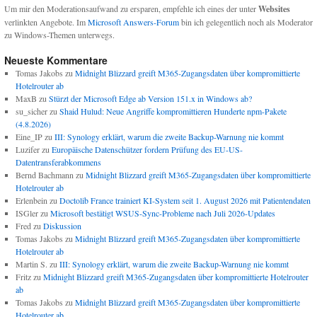
Um mir den Moderationsaufwand zu ersparen, empfehle ich eines der unter
Websites
verlinkten Angebote. Im
Microsoft Answers-Forum
bin ich gelegentlich noch als Moderator
zu Windows-Themen unterwegs.
Neueste Kommentare
Tomas Jakobs
zu
Midnight Blizzard greift M365-Zugangsdaten über kompromittierte
Hotelrouter ab
MaxB
zu
Stürzt der Microsoft Edge ab Version 151.x in Windows ab?
su_sicher
zu
Shaid Hulud: Neue Angriffe kompromittieren Hunderte npm-Pakete
(4.8.2026)
Eine_IP
zu
III: Synology erklärt, warum die zweite Backup-Warnung nie kommt
Luzifer
zu
Europäische Datenschützer fordern Prüfung des EU-US-
Datentransferabkommens
Bernd Bachmann
zu
Midnight Blizzard greift M365-Zugangsdaten über kompromittierte
Hotelrouter ab
Erlenbein
zu
Doctolib France trainiert KI-System seit 1. August 2026 mit Patientendaten
ISGler
zu
Microsoft bestätigt WSUS-Sync-Probleme nach Juli 2026-Updates
Fred
zu
Diskussion
Tomas Jakobs
zu
Midnight Blizzard greift M365-Zugangsdaten über kompromittierte
Hotelrouter ab
Martin S.
zu
III: Synology erklärt, warum die zweite Backup-Warnung nie kommt
Fritz
zu
Midnight Blizzard greift M365-Zugangsdaten über kompromittierte Hotelrouter
ab
Tomas Jakobs
zu
Midnight Blizzard greift M365-Zugangsdaten über kompromittierte
Hotelrouter ab