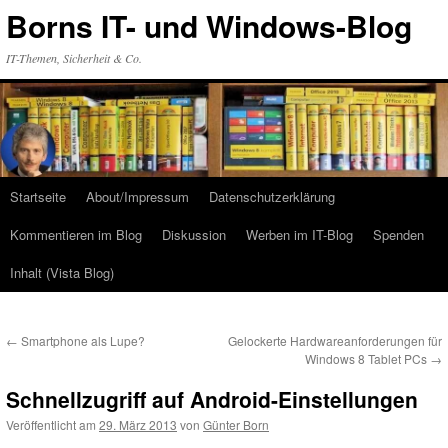
Zum
Borns IT- und Windows-Blog
Inhalt
springen
IT-Themen, Sicherheit & Co.
Startseite
About/Impressum
Datenschutzerklärung
Kommentieren im Blog
Diskussion
Werben im IT-Blog
Spenden
Inhalt (Vista Blog)
←
Smartphone als Lupe?
Gelockerte Hardwareanforderungen für
Windows 8 Tablet PCs
→
Schnellzugriff auf Android-Einstellungen
Veröffentlicht am
29. März 2013
von
Günter Born