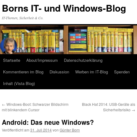
Zum
Borns IT- und Windows-Blog
Inhalt
springen
IT-Themen, Sicherheit & Co.
Startseite
About/Impressum
Datenschutzerklärung
Kommentieren im Blog
Diskussion
Werben im IT-Blog
Spenden
Inhalt (Vista Blog)
←
Windows-Boot: Schwarzer Bildschirm
Black Hat 2014: USB-Geräte als
mit blinkendem Cursor
Sicherheitsrisiko
→
Android: Das neue Windows?
Veröffentlicht am
31. Juli 2014
von
Günter Born