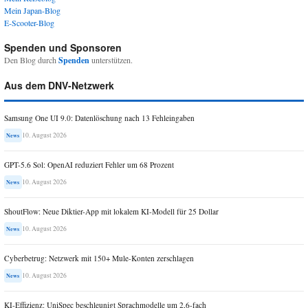
Mein Japan-Blog
E-Scooter-Blog
Spenden und Sponsoren
Den Blog durch
Spenden
unterstützen.
Aus dem DNV-Netzwerk
Samsung One UI 9.0: Datenlöschung nach 13 Fehleingaben
10. August 2026
News
GPT-5.6 Sol: OpenAI reduziert Fehler um 68 Prozent
10. August 2026
News
ShoutFlow: Neue Diktier-App mit lokalem KI-Modell für 25 Dollar
10. August 2026
News
Cyberbetrug: Netzwerk mit 150+ Mule-Konten zerschlagen
10. August 2026
News
KI-Effizienz: UniSpec beschleunigt Sprachmodelle um 2,6-fach