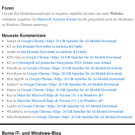
Foren
Um mir den Moderationsaufwand zu ersparen, empfehle ich eines der unter
Websites
verlinkten Angebote. Im
Microsoft Answers-Forum
bin ich gelegentlich noch als Moderator
zu Windows-Themen unterwegs.
Neueste Kommentare
Daniel
zu
Google Chrome / Edge: 20 GB Speicher für AI-Modell-Download
KT
zu
Der Domain-Newsletter ist nächstes KI-Opfer
André
zu
Der Domain-Newsletter ist nächstes KI-Opfer
EDV-Opa
zu
Google Chrome / Edge: 20 GB Speicher für AI-Modell-Download
RZ
zu
Cyberangriff auf polnisches Energienetz 2025, Details zum Ablauf
FlowRyan
zu
Google Chrome / Edge: 20 GB Speicher für AI-Modell-Download
FlowRyan
zu
Google Chrome / Edge: 20 GB Speicher für AI-Modell-Download
Herr IngoW
zu
Google Chrome / Edge: 20 GB Speicher für AI-Modell-Download
Stefan F
zu
Google Chrome / Edge: 20 GB Speicher für AI-Modell-Download
Simon
zu
Google Chrome / Edge: 20 GB Speicher für AI-Modell-Download
Kai
zu
Stürzt der Microsoft Edge ab Version 151.x in Windows ab?
Kai
zu
Stürzt der Microsoft Edge ab Version 151.x in Windows ab?
Luzifer
zu
Google Chrome / Edge: 20 GB Speicher für AI-Modell-Download
WLanHexe
zu
Google Chrome / Edge: 20 GB Speicher für AI-Modell-Download
Mira Bellenbaum
zu
Google Chrome / Edge: 20 GB Speicher für AI-Modell-Download
Borns IT- und Windows-Blog