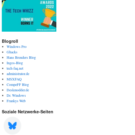
Blogroll
Windows Pro
Ghacks
Hans Brenders Blog
Ingos-Blog
tech-faq.net
administrator.de
MSXFAQ
CompeFF Blog
Deskmodder.de
Dr. Windows
Frankys Web
Soziale Netzwerke-Seiten