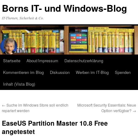
Zum
Borns IT- und Windows-Blog
Inhalt
springen
IT-Themen, Sicherheit & Co.
Startseite
About/Impressum
Datenschutzerklärung
Kommentieren im Blog
Diskussion
Werben im IT-Blog
Spenden
Inhalt (Vista Blog)
←
Suche im Windows Store soll endlich
Microsoft Security Essentials: Neue
repariert werden
Option verfügbar?
→
EaseUS Partition Master 10.8 Free
angetestet