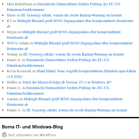
Mira Bellenbaum
zu
Europäische Datenschützer fordern Prüfung des EU-US-
Datentransferabkommens
Mario
zu
III: Synology erklärt, warum die zweite Backup-Warnung nie kommt
KT
zu
Midnight Blizzard greift M365-Zugangsdaten über kompromittierte Hotelrouter
ab
Jürgen
zu
Midnight Blizzard greift M365-Zugangsdaten über kompromittierte
Hotelrouter ab
WSUS-Admin
zu
Midnight Blizzard greift M365-Zugangsdaten über kompromittierte
Hotelrouter ab
Tommy
zu
III: Synology erklärt, warum die zweite Backup-Warnung nie kommt
Daniel A.
zu
Europäische Datenschützer fordern Prüfung des EU-US-
Datentransferabkommens
Kevin Kozuszek
zu
Shaid Hulud: Neue Angriffe kompromittieren Hunderte npm-Pakete
(4.8.2026)
Steffen
zu
Stürzt der Microsoft Edge ab Version 151.x in Windows ab?
Daniel A.
zu
Europäische Datenschützer fordern Prüfung des EU-US-
Datentransferabkommens
warener
zu
Midnight Blizzard greift M365-Zugangsdaten über kompromittierte
Hotelrouter ab
Daniel A.
zu
III: Synology erklärt, warum die zweite Backup-Warnung nie kommt
Borns IT- und Windows-Blog
Stolz präsentiert von WordPress.