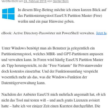
Veröffentlicht am
24. Februar 2016
von
Günter Born
In diesem Blog-Beitrag möchte ich einen kurzen Blick auf
das Partitionierungstool EaseUS Partition Master (Free)
werfen und ein paar Hinweise geben.
eBook: Active Directory-Passwörter mit PowerShell verwalten.
Jetzt h
Unter Windows benötigt man als Benutzer ja gelegentlich ein
Partitionierungstool, welches MBR- und GPT-Partitionen anpassen
und verwalten kann. In Foren wird häufig EaseUS Partition Master
als Tipp herumgereicht, ist die "Free-Variante" für Privatanwender
doch kostenlos einsetzbar. Und der Funktionsumfang verspricht
wesentlich mehr als das, was die Windows-Funktion der
Datenträgerverwaltung kann.
Nachdem der Anbieter EaseUS mich mehrfach angemailt hat, ob ich
nicht das Tool mal testen will – und auch gratis Lizenzen avisiert
hatte – habe ich vor einiger Zeit einen Kurztest durchgeführt. Die