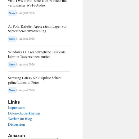
vivo TWS 5 Pro: Erste True-Wireless mit
verlustfreier Wi-Fi-Audio
8. August 2026
News
AirPods-Rabatte: Apple räumt Lager vor
September-Neuvorstellung
8. August 2026
News
Windows 11: Frei bewegliche Taskleiste
kehrt in Testversionen zurück
8. August 2026
News
Samsung Galaxy S23: Update behebt
grüne Linien in Fotos
8. August 2026
News
Links
Impressum
Datenschutzerklärung
Werben im Blog
Diskussion
Amazon