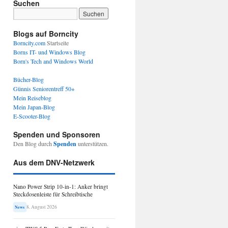
Suchen
Blogs auf Borncity
Borncity.com
Startseite
Borns IT- und Windows Blog
Born's Tech and Windows World
Bücher-Blog
Günnis Seniorentreff 50+
Mein Reiseblog
Mein Japan-Blog
E-Scooter-Blog
Spenden und Sponsoren
Den Blog durch
Spenden
unterstützen.
Aus dem DNV-Netzwerk
Nano Power Strip 10-in-1: Anker bringt
Steckdosenleiste für Schreibtische
8. August 2026
News