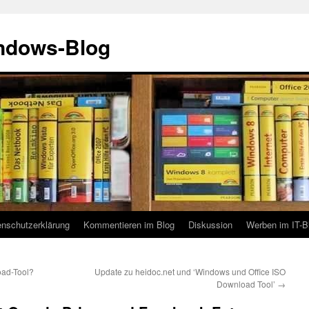
indows-Blog
enschutzerklärung
Kommentieren im Blog
Diskussion
Werben im IT-B
oad-Tool?
Update zu heidoc.net und ‘Windows und Office ISO
Download Tool’
→