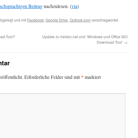
schsprachigen Beitrag
nachzulesen. (
via
)
bgelegt und mit
Facebook
,
Google Drive
,
Outlook.com
verschlagwortet.
oad-Tool?
Update zu heidoc.net und ‘Windows und Office ISO
Download Tool’
→
tar
*
öffentlicht.
Erforderliche Felder sind mit
markiert