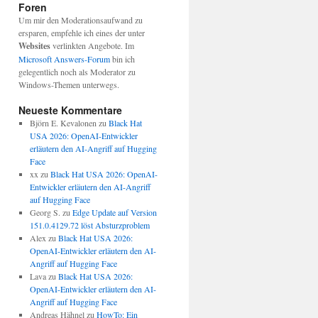
Foren
Um mir den Moderationsaufwand zu
ersparen, empfehle ich eines der unter
Websites
verlinkten Angebote. Im
Microsoft Answers-Forum
bin ich
gelegentlich noch als Moderator zu
Windows-Themen unterwegs.
Neueste Kommentare
Björn E. Kevalonen
zu
Black Hat
USA 2026: OpenAI-Entwickler
erläutern den AI-Angriff auf Hugging
Face
xx
zu
Black Hat USA 2026: OpenAI-
Entwickler erläutern den AI-Angriff
auf Hugging Face
Georg S.
zu
Edge Update auf Version
151.0.4129.72 löst Absturzproblem
Alex
zu
Black Hat USA 2026:
OpenAI-Entwickler erläutern den AI-
Angriff auf Hugging Face
Lava
zu
Black Hat USA 2026:
OpenAI-Entwickler erläutern den AI-
Angriff auf Hugging Face
Andreas Hähnel
zu
HowTo: Ein