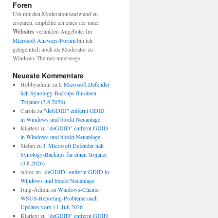
Foren
Um mir den Moderationsaufwand zu
ersparen, empfehle ich eines der unter
Websites
verlinkten Angebote. Im
Microsoft Answers-Forum
bin ich
gelegentlich noch als Moderator zu
Windows-Themen unterwegs.
Neueste Kommentare
Hobbyadmin
zu
I: Microsoft Defender
hält Synology-Backups für einen
Trojaner (3.8.2026)
Carola
zu
"deGDID" entfernt GDID
in Windows und blockt Neuanlage
Klartext
zu
"deGDID" entfernt GDID
in Windows und blockt Neuanlage
Stefan
zu
I: Microsoft Defender hält
Synology-Backups für einen Trojaner
(3.8.2026)
taldoc
zu
"deGDID" entfernt GDID in
Windows und blockt Neuanlage
Jung-Admin
zu
Windows-Clients:
WSUS-Reporting-Probleme nach
Updates vom 14. Juli 2026
Klartext
zu
"deGDID" entfernt GDID