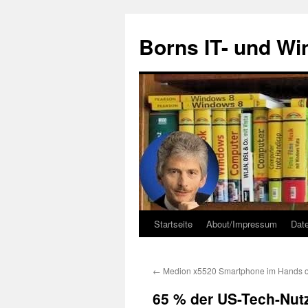
Zum
Inhalt
Borns IT- und W
springen
Startseite
About/Impressum
Dat
←
Medion x5520 Smartphone im Hands on
65 % der US-Tech-Nut