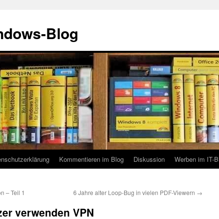
indows-Blog
enschutzerklärung
Kommentieren im Blog
Diskussion
Werben im IT-B
 – Teil 1
6 Jahre alter Loop-Bug in vielen PDF-Viewern
→
zer verwenden VPN