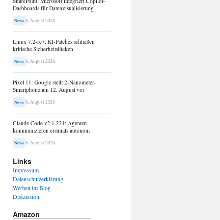
SharePoint: Microsoft integriert Copilot-
Dashboards für Datenvisualisierung
8. August 2026
News
Linux 7.2-rc7: KI-Patches schließen
kritische Sicherheitslücken
8. August 2026
News
Pixel 11: Google stellt 2-Nanometer-
Smartphone am 12. August vor
8. August 2026
News
Claude Code v2.1.224: Agenten
kommunizieren erstmals autonom
8. August 2026
News
Links
Impressum
Datenschutzerklärung
Werben im Blog
Diskussion
Amazon