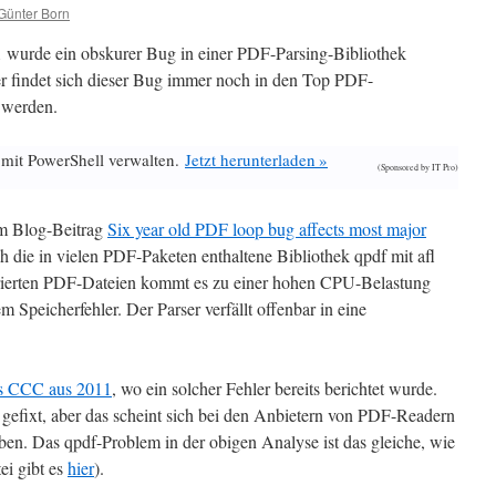
Günter Born
 wurde ein obskurer Bug in einer PDF-Parsing-Bibliothek
er findet sich dieser Bug immer noch in den Top PDF-
 werden.
 mit PowerShell verwalten.
Jetzt herunterladen »
(Sponsored by IT Pro)
em Blog-Beitrag
Six year old PDF loop bug affects most major
ch die in vielen PDF-Paketen enthaltene Bibliothek qpdf mit afl
parierten PDF-Dateien kommt es zu einer hohen CPU-Belastung
Speicherfehler. Der Parser verfällt offenbar in eine
es CCC aus 2011
, wo ein solcher Fehler bereits berichtet wurde.
gefixt, aber das scheint sich bei den Anbietern von PDF-Readern
en. Das qpdf-Problem in der obigen Analyse ist das gleiche, wie
ei gibt es
hier
).