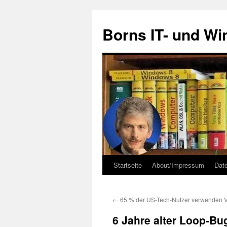
Zum
Inhalt
Borns IT- und W
springen
Startseite
About/Impressum
Dat
←
65 % der US-Tech-Nutzer verwenden
6 Jahre alter Loop-Bu