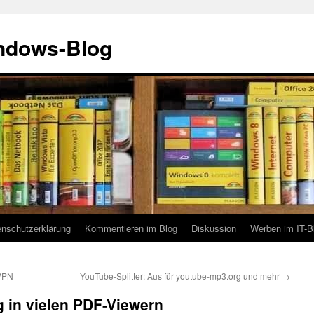
indows-Blog
enschutzerklärung
Kommentieren im Blog
Diskussion
Werben im IT-B
 VPN
YouTube-Splitter: Aus für youtube-mp3.org und mehr
→
g in vielen PDF-Viewern