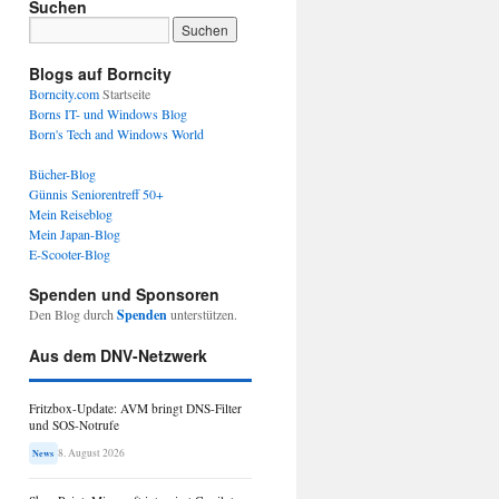
Suchen
Blogs auf Borncity
Borncity.com
Startseite
Borns IT- und Windows Blog
Born's Tech and Windows World
Bücher-Blog
Günnis Seniorentreff 50+
Mein Reiseblog
Mein Japan-Blog
E-Scooter-Blog
Spenden und Sponsoren
Den Blog durch
Spenden
unterstützen.
Aus dem DNV-Netzwerk
Fritzbox-Update: AVM bringt DNS-Filter
und SOS-Notrufe
8. August 2026
News