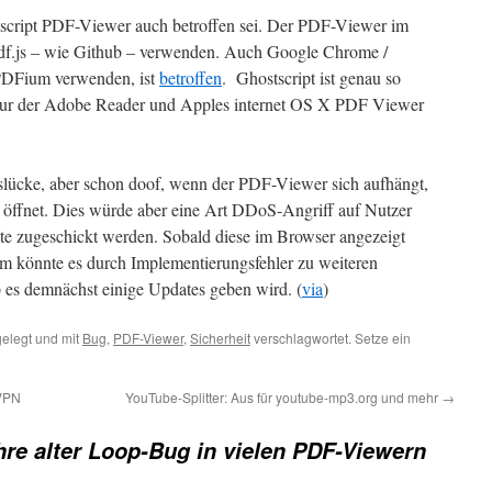
ascript PDF-Viewer auch betroffen sei. Der PDF-Viewer im
 pdf.js – wie Github – verwenden. Auch Google Chrome /
PDFium verwenden, ist
betroffen
. Ghostscript ist genau so
ur der Adobe Reader und Apples internet OS X PDF Viewer
eitslücke, aber schon doof, wenn der PDF-Viewer sich aufhängt,
 öffnet. Dies würde aber eine Art DDoS-Angriff auf Nutzer
 zugeschickt werden. Sobald diese im Browser angezeigt
em könnte es durch Implementierungsfehler zu weiteren
 es demnächst einige Updates geben wird. (
via
)
elegt und mit
Bug
,
PDF-Viewer
,
Sicherheit
verschlagwortet. Setze ein
 VPN
YouTube-Splitter: Aus für youtube-mp3.org und mehr
→
hre alter Loop-Bug in vielen PDF-Viewern