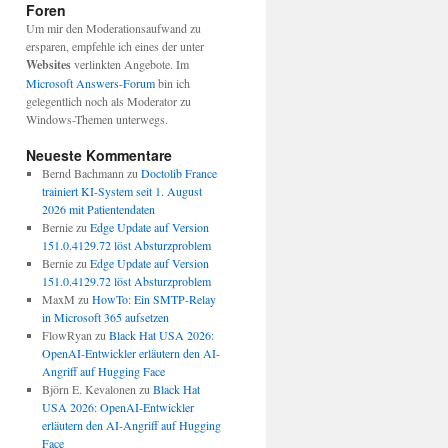
Foren
Um mir den Moderationsaufwand zu
ersparen, empfehle ich eines der unter
Websites
verlinkten Angebote. Im
Microsoft Answers-Forum
bin ich
gelegentlich noch als Moderator zu
Windows-Themen unterwegs.
Neueste Kommentare
Bernd Bachmann
zu
Doctolib France
trainiert KI-System seit 1. August
2026 mit Patientendaten
Bernie
zu
Edge Update auf Version
151.0.4129.72 löst Absturzproblem
Bernie
zu
Edge Update auf Version
151.0.4129.72 löst Absturzproblem
MaxM
zu
HowTo: Ein SMTP-Relay
in Microsoft 365 aufsetzen
FlowRyan
zu
Black Hat USA 2026:
OpenAI-Entwickler erläutern den AI-
Angriff auf Hugging Face
Björn E. Kevalonen
zu
Black Hat
USA 2026: OpenAI-Entwickler
erläutern den AI-Angriff auf Hugging
Face