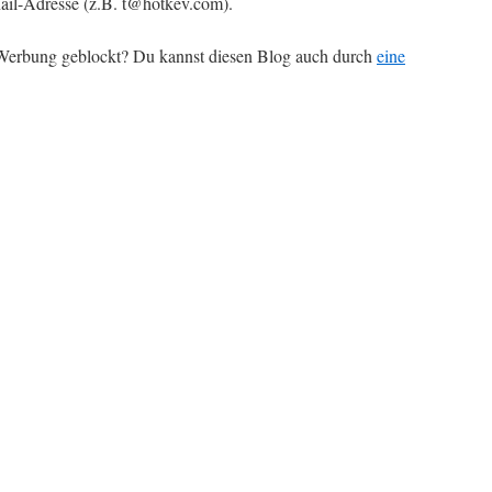
il-Adresse (z.B. t@hotkev.com).
r Werbung geblockt? Du kannst diesen Blog auch durch
eine