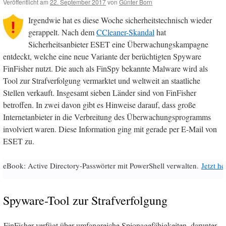
Veröffentlicht am
22. September 2017
von
Günter Born
Irgendwie hat es diese Woche sicherheitstechnisch wieder
gerappelt. Nach dem
CCleaner-Skandal
hat
Sicherheitsanbieter ESET eine Überwachungskampagne
entdeckt, welche eine neue Variante der berüchtigten Spyware
FinFisher nutzt. Die auch als FinSpy bekannte Malware wird als
Tool zur Strafverfolgung vermarktet und weltweit an staatliche
Stellen verkauft. Insgesamt sieben Länder sind von FinFisher
betroffen. In zwei davon gibt es Hinweise darauf, dass große
Internetanbieter in die Verbreitung des Überwachungsprogramms
involviert waren. Diese Information ging mit gerade per E-Mail von
ESET zu.
eBook: Active Directory-Passwörter mit PowerShell verwalten.
Jetzt h
Spyware-Tool zur Strafverfolgung
FinFisher verfügt über umfangreiche Spionagefähigkeiten, darunter