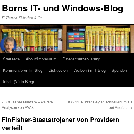
Zum
Borns IT- und Windows-Blog
Inhalt
springen
IT-Themen, Sicherheit & Co.
Startseite
About/Impressum
Datenschutzerklärung
Kommentieren im Blog
Diskussion
Werben im IT-Blog
Spenden
Inhalt (Vista Blog)
←
CCleaner Malware – weitere
iOS 11: Nutzer steigen schneller um als
Analysen von AVAST
bei Android
→
FinFisher-Staatstrojaner von Providern
verteilt