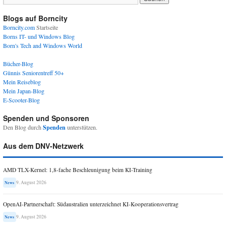
Blogs auf Borncity
Borncity.com
Startseite
Borns IT- und Windows Blog
Born's Tech and Windows World
Bücher-Blog
Günnis Seniorentreff 50+
Mein Reiseblog
Mein Japan-Blog
E-Scooter-Blog
Spenden und Sponsoren
Den Blog durch
Spenden
unterstützen.
Aus dem DNV-Netzwerk
AMD TLX-Kernel: 1,8-fache Beschleunigung beim KI-Training
9. August 2026
News
OpenAI-Partnerschaft: Südaustralien unterzeichnet KI-Kooperationsvertrag
9. August 2026
News