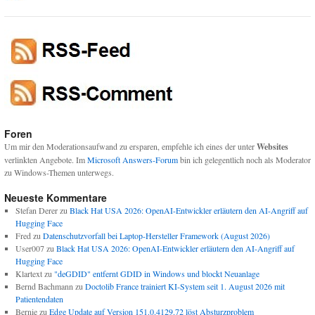
Foren
Um mir den Moderationsaufwand zu ersparen, empfehle ich eines der unter
Websites
verlinkten Angebote. Im
Microsoft Answers-Forum
bin ich gelegentlich noch als Moderator
zu Windows-Themen unterwegs.
Neueste Kommentare
Stefan Derer
zu
Black Hat USA 2026: OpenAI-Entwickler erläutern den AI-Angriff auf
Hugging Face
Fred
zu
Datenschutzvorfall bei Laptop-Hersteller Framework (August 2026)
User007
zu
Black Hat USA 2026: OpenAI-Entwickler erläutern den AI-Angriff auf
Hugging Face
Klartext
zu
"deGDID" entfernt GDID in Windows und blockt Neuanlage
Bernd Bachmann
zu
Doctolib France trainiert KI-System seit 1. August 2026 mit
Patientendaten
Bernie
zu
Edge Update auf Version 151.0.4129.72 löst Absturzproblem