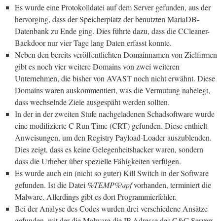
Es wurde eine Protokolldatei auf dem Server gefunden, aus der
hervorging, dass der Speicherplatz der benutzten MariaDB-
Datenbank zu Ende ging. Dies führte dazu, dass die CCleaner-
Backdoor nur vier Tage lang Daten erfasst konnte.
Neben den bereits veröffentlichten Domainnamen von Zielfirmen
gibt es noch vier weitere Domains von zwei weiteren
Unternehmen, die bisher von AVAST noch nicht erwähnt. Diese
Domains waren auskommentiert, was die Vermutung nahelegt,
dass wechselnde Ziele ausgespäht werden sollten.
In der in der zweiten Stufe nachgeladenen Schadsoftware wurde
eine modifizierte C Run-Time (CRT) gefunden. Diese enthielt
Anweisungen, um den Registry Payload-Loader auszublenden.
Dies zeigt, dass es keine Gelegenheitshacker waren, sondern
dass die Urheber über spezielle Fähigkeiten verfügen.
Es wurde auch ein (nicht so guter) Kill Switch in der Software
gefunden. Ist die Datei
%TEMP%\spf
vorhanden, terminiert die
Malware. Allerdings gibt es dort Programmierfehler.
Bei der Analyse des Codes wurden drei verschiedene Ansätze
gefunden, mit der die Malware die IP-Adresse des C&C Servers