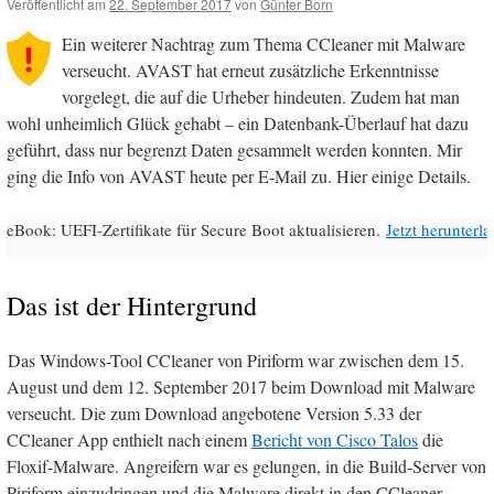
Veröffentlicht am
22. September 2017
von
Günter Born
Ein weiterer Nachtrag zum Thema CCleaner mit Malware
verseucht. AVAST hat erneut zusätzliche Erkenntnisse
vorgelegt, die auf die Urheber hindeuten. Zudem hat man
wohl unheimlich Glück gehabt – ein Datenbank-Überlauf hat dazu
geführt, dass nur begrenzt Daten gesammelt werden konnten. Mir
ging die Info von AVAST heute per E-Mail zu. Hier einige Details.
eBook: UEFI-Zertifikate für Secure Boot aktualisieren.
Jetzt herunterl
Das ist der Hintergrund
Das Windows-Tool CCleaner von Piriform war zwischen dem 15.
August und dem 12. September 2017 beim Download mit Malware
verseucht. Die zum Download angebotene Version 5.33 der
CCleaner App enthielt nach einem
Bericht von Cisco Talos
die
Floxif-Malware. Angreifern war es gelungen, in die Build-Server von
Piriform einzudringen und die Malware direkt in den CCleaner-