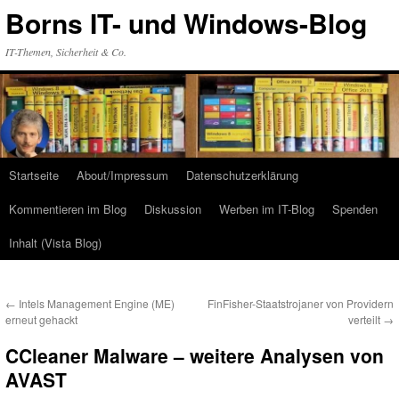
Zum
Borns IT- und Windows-Blog
Inhalt
springen
IT-Themen, Sicherheit & Co.
Startseite
About/Impressum
Datenschutzerklärung
Kommentieren im Blog
Diskussion
Werben im IT-Blog
Spenden
Inhalt (Vista Blog)
←
Intels Management Engine (ME)
FinFisher-Staatstrojaner von Providern
erneut gehackt
verteilt
→
CCleaner Malware – weitere Analysen von
AVAST