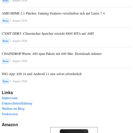
7. August 2026
News
AMD HDMI-2.1-Patches: Gaming-Features verschieben sich auf Linux 7.4
7. August 2026
News
CXMT DDR5: Chinesischer Speicher erreicht 8800 MT/s auf AM5
7. August 2026
News
CHAINDROP-Wurm: 400 npm-Pakete mit 600 Mio. Downloads infiziert
7. August 2026
News
ING-App: iOS 16 und Android 11 nun sofort erforderlich
7. August 2026
News
Links
Impressum
Datenschutzerklärung
Werben im Blog
Diskussion
Amazon