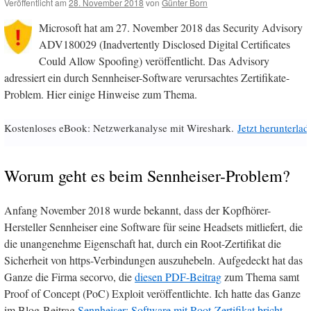
Veröffentlicht am
28. November 2018
von
Günter Born
Microsoft hat am 27. November 2018 das Security Advisory
ADV180029 (Inadvertently Disclosed Digital Certificates
Could Allow Spoofing) veröffentlicht. Das Advisory
adressiert ein durch Sennheiser-Software verursachtes Zertifikate-
Problem. Hier einige Hinweise zum Thema.
Kostenloses eBook: Netzwerkanalyse mit Wireshark.
Jetzt herunterlad
Worum geht es beim Sennheiser-Problem?
Anfang November 2018 wurde bekannt, dass der Kopfhörer-
Hersteller Sennheiser eine Software für seine Headsets mitliefert, die
die unangenehme Eigenschaft hat, durch ein Root-Zertifikat die
Sicherheit von https-Verbindungen auszuhebeln. Aufgedeckt hat das
Ganze die Firma secorvo, die
diesen PDF-Beitrag
zum Thema samt
Proof of Concept (PoC) Exploit veröffentlichte. Ich hatte das Ganze
im Blog-Beitrag
Sennheiser: Software mit Root-Zertifikat bricht