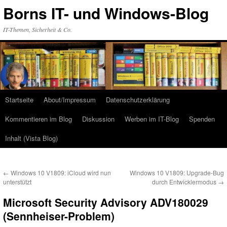
Zum
Borns IT- und Windows-Blog
Inhalt
springen
IT-Themen, Sicherheit & Co.
Startseite
About/Impressum
Datenschutzerklärung
Kommentieren im Blog
Diskussion
Werben im IT-Blog
Spenden
Inhalt (Vista Blog)
←
Windows 10 V1809: iCloud wird nun
Windows 10 V1809: Upgrade-Bug
unterstützt
durch Entwicklermodus
→
Microsoft Security Advisory ADV180029
(Sennheiser-Problem)