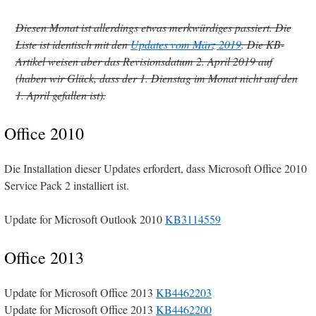
Diesen Monat ist allerdings etwas merkwürdiges passiert. Die
Liste ist identisch mit den
Updates vom März 2019
. Die KB-
Artikel weisen aber das Revisionsdatum 2. April 2019 auf
(haben wir Glück, dass der 1. Dienstag im Monat nicht auf den
1. April gefallen ist).
Office 2010
Die Installation dieser Updates erfordert, dass Microsoft Office 2010
Service Pack 2 installiert ist.
Update for Microsoft Outlook 2010
KB3114559
Office 2013
Update for Microsoft Office 2013
KB4462203
Update for Microsoft Office 2013
KB4462200