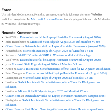
Foren
Um mir den Moderationsaufwand zu ersparen, empfehle ich eines der unter
Websites
verlinkten Angebote. Im
Microsoft Answers-Forum
bin ich gelegentlich noch als Moderator
zu Windows-Themen unterwegs.
Neueste Kommentare
Wolf789
zu
Datenschutzvorfall bei Laptop-Hersteller Framework (August 2026)
Mira Bellenbaum
zu
Microsoft Stellt Edge ab August 2026 auf Manifest V3 um
Günter Born
zu
Datenschutzvorfall bei Laptop-Hersteller Framework (August 2026)
Feuerfuchs
zu
Microsoft Stellt Edge ab August 2026 auf Manifest V3 um
Red++
zu
"deGDID" entfernt GDID in Windows und blockt Neuanlage
Wolf789
zu
Datenschutzvorfall bei Laptop-Hersteller Framework (August 2026)
js
zu
Microsoft Stellt Edge ab August 2026 auf Manifest V3 um
Anton
zu
SANS Institute rät Sicherheitsteams, offene Türen für KI-Agenten zu schließen
Peter Zweiger
zu
Datenschutzvorfall bei Laptop-Hersteller Framework (August 2026)
Lantanplan
zu
Microsoft Stellt Edge ab August 2026 auf Manifest V3 um
Luzifer
zu
SANS Institute rät Sicherheitsteams, offene Türen für KI-Agenten zu
schließen
Luzifer
zu
Microsoft Stellt Edge ab August 2026 auf Manifest V3 um
Günter Born
zu
Datenschutzvorfall bei Laptop-Hersteller Framework (August 2026)
Firefighter
zu
SANS Institute rät Sicherheitsteams, offene Türen für KI-Agenten zu
schließen
Günter Born
zu
Shai Hulud: Neue Angriffe kompromittieren Hunderte npm-Pakete