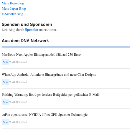
Mein Reiseblog
Mein Japan-Blog
E-Scooter-Blog
Spenden und Sponsoren
Den Blog durch
Spenden
unterstützen.
Aus dem DNV-Netzwerk
MacBook Neo: Apples Einstiegsmodell fällt auf 750 Euro
9. August 2026
News
WhatsApp Android: Animierte Hintergründe und neue Chat-Designs
9. August 2026
News
Phishing-Warnung: Betrüger fordern Bußgelder per gefälschter E-Mail
9. August 2026
News
cuFile open source: NVIDIA öffnet GPU-Speicher-Technologie
9. August 2026
News