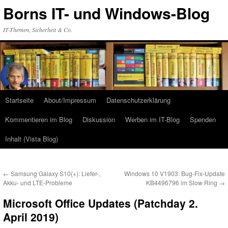
Zum
Borns IT- und Windows-Blog
Inhalt
springen
IT-Themen, Sicherheit & Co.
Startseite
About/Impressum
Datenschutzerklärung
Kommentieren im Blog
Diskussion
Werben im IT-Blog
Spenden
Inhalt (Vista Blog)
←
Samsung Galaxy S10(+): Liefer-,
Windows 10 V1903: Bug-Fix-Update
Akku- und LTE-Probleme
KB4496796 im Slow Ring
→
Microsoft Office Updates (Patchday 2.
April 2019)