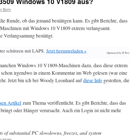
3509 Windows 10 V1809 aus?
r Born
die Runde, ob das jemand bestätigen kann. Es gibt Berichte, dass
Maschinen mit Windows 10 V1809 extrem verlangsamt.
ie Verlangsamung bestätigt.
ter schützen mit LAPS.
Jetzt herunterladen »
(Sponsored by IT Pro)
manchen Windows 10 V1809-Maschinen dazu, dass diese extrem
e schon irgendwo in einem Kommentar im Web gelesen (war eine
mehr. Jetzt bin ich bei Woody Leonhard auf
diese Info
gestoßen, die
sen Artikel
zum Thema veröffentlicht. Es gibt Berichte, dass das
bringt oder Hänger verursacht. Auch ein Login ist nicht mehr
s of substantial PC slowdowns, freezes, and system