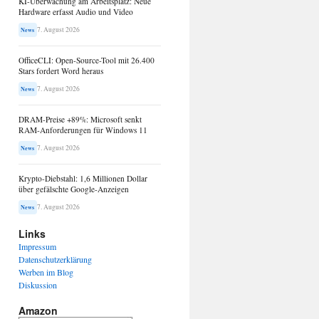
KI-Überwachung am Arbeitsplatz: Neue
Hardware erfasst Audio und Video
7. August 2026
News
OfficeCLI: Open-Source-Tool mit 26.400
Stars fordert Word heraus
7. August 2026
News
DRAM-Preise +89%: Microsoft senkt
RAM-Anforderungen für Windows 11
7. August 2026
News
Krypto-Diebstahl: 1,6 Millionen Dollar
über gefälschte Google-Anzeigen
7. August 2026
News
Links
Impressum
Datenschutzerklärung
Werben im Blog
Diskussion
Amazon