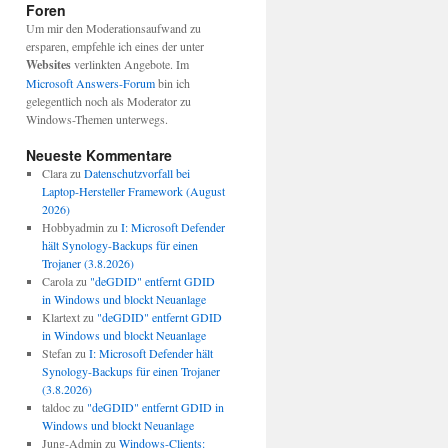
Foren
Um mir den Moderationsaufwand zu
ersparen, empfehle ich eines der unter
Websites
verlinkten Angebote. Im
Microsoft Answers-Forum
bin ich
gelegentlich noch als Moderator zu
Windows-Themen unterwegs.
Neueste Kommentare
Clara
zu
Datenschutzvorfall bei
Laptop-Hersteller Framework (August
2026)
Hobbyadmin
zu
I: Microsoft Defender
hält Synology-Backups für einen
Trojaner (3.8.2026)
Carola
zu
"deGDID" entfernt GDID
in Windows und blockt Neuanlage
Klartext
zu
"deGDID" entfernt GDID
in Windows und blockt Neuanlage
Stefan
zu
I: Microsoft Defender hält
Synology-Backups für einen Trojaner
(3.8.2026)
taldoc
zu
"deGDID" entfernt GDID in
Windows und blockt Neuanlage
Jung-Admin
zu
Windows-Clients: