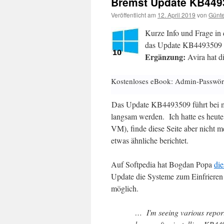
Bremst Update KB449
Veröffentlicht am
12. April 2019
von
Günte
Kurze Info und Frage in 
das Update KB4493509 
Ergänzung:
Avira hat d
Kostenloses eBook: Admin-Passwör
Das Update KB4493509 führt bei 
langsam werden. Ich hatte es heut
VM), finde diese Seite aber nicht 
etwas ähnliche berichtet.
Auf Softpedia hat Bogdan Popa
die
Update die Systeme zum Einfrieren 
möglich.
… I'm seeing various report