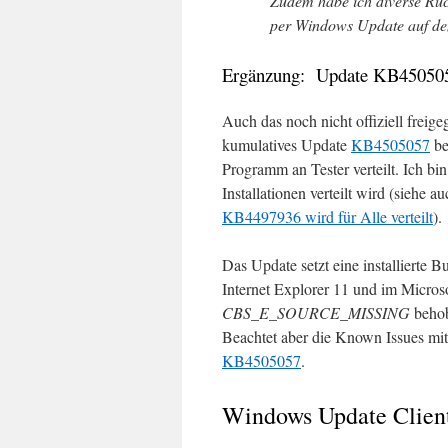
Zudem habe ich diverse Rü
per Windows Update auf de
Ergänzung: Update KB45050
Auch das noch nicht offiziell frei
kumulatives Update
KB4505057
be
Programm an Tester verteilt. Ich bi
Installationen verteilt wird (siehe 
KB4497936 wird für Alle verteilt
).
Das Update setzt eine installierte 
Internet Explorer 11 und im Micros
CBS_E_SOURCE_MISSING
behob
Beachtet aber die Known Issues mi
KB4505057
.
Windows Update Client