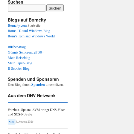
Suchen
Blogs auf Borncity
Borncity.com
Startseite
Borns IT- und Windows Blog
Born's Tech and Windows World
Bücher-Blog
Günnis Seniorentreff 50+
Mein Reiseblog
Mein Japan-Blog
E-Scooter-Blog
Spenden und Sponsoren
Den Blog durch
Spenden
unterstützen.
Aus dem DNV-Netzwerk
Fritzbox-Update: AVM bringt DNS-Filter
und SOS-Notrufe
8. August 2026
News