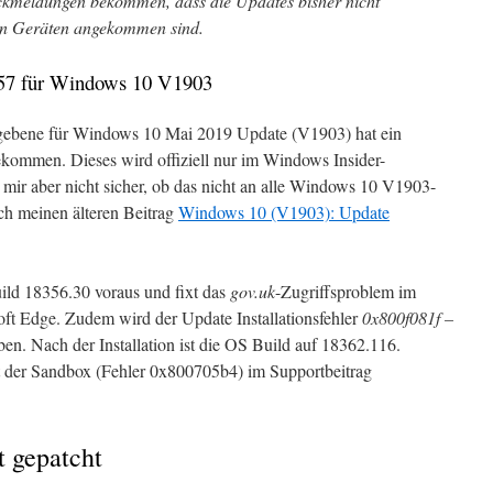
ckmeldungen bekommen, dass die Updates bisher nicht
n Geräten angekommen sind.
57 für Windows 10 V1903
gegebene für Windows 10 Mai 2019 Update (V1903) hat ein
kommen. Dieses wird offiziell nur im Windows Insider-
n mir aber nicht sicher, ob das nicht an alle Windows 10 V1903-
auch meinen älteren Beitrag
Windows 10 (V1903): Update
Build 18356.30 voraus und fixt das
gov.uk
-Zugriffsproblem im
oft Edge. Zudem wird der Update Installationsfehler
0x800f081f –
en. Nach der Installation ist die OS Build auf 18362.116.
t der Sandbox (Fehler 0x800705b4) im Supportbeitrag
 gepatcht