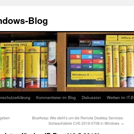
indows-Blog
enschutzerklärung
Kommentieren im Blog
Diskussion
Werben im IT-B
egeben
BlueKeep: Wie steht’s um die Remote Desktop Services-
Schwachstelle CVE-2019-0708 in Windows
→