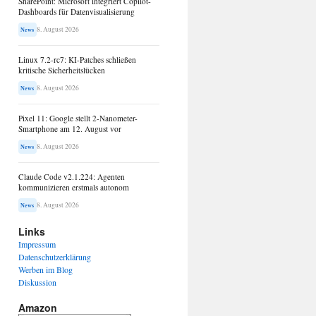
SharePoint: Microsoft integriert Copilot-
Dashboards für Datenvisualisierung
8. August 2026
News
Linux 7.2-rc7: KI-Patches schließen
kritische Sicherheitslücken
8. August 2026
News
Pixel 11: Google stellt 2-Nanometer-
Smartphone am 12. August vor
8. August 2026
News
Claude Code v2.1.224: Agenten
kommunizieren erstmals autonom
8. August 2026
News
Links
Impressum
Datenschutzerklärung
Werben im Blog
Diskussion
Amazon