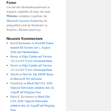
Foren
Um mir den Moderationsaufwand zu
ersparen, empfehle ich eines der unter
Websites
verlinkten Angebote. Im
Microsoft Answers-Forum
bin ich
gelegentlich noch als Moderator zu
Windows-Themen unterwegs.
Neueste Kommentare
Bernd Bachmann
zu
Doctolib France
trainiert KI-System seit 1. August
2026 mit Patientendaten
Bernie
zu
Edge Update auf Version
151.0.4129.72 löst Absturzproblem
Bernie
zu
Edge Update auf Version
151.0.4129.72 löst Absturzproblem
MaxM
zu
HowTo: Ein SMTP-Relay
in Microsoft 365 aufsetzen
FlowRyan
zu
Black Hat USA 2026:
OpenAI-Entwickler erläutern den AI-
Angriff auf Hugging Face
Björn E. Kevalonen
zu
Black Hat
USA 2026: OpenAI-Entwickler
erläutern den AI-Angriff auf Hugging
Face