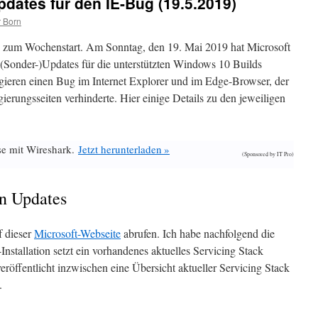
ates für den IE-Bug (19.5.2019)
 Born
 zum Wochenstart. Am Sonntag, den 19. Mai 2019 hat Microsoft
 (Sonder-)Updates für die unterstützten Windows 10 Builds
gieren einen Bug im Internet Explorer und im Edge-Browser, der
gierungsseiten verhinderte. Hier einige Details zu den jeweiligen
se mit Wireshark.
Jetzt herunterladen »
(Sponsored by IT Pro)
n Updates
f dieser
Microsoft-Webseite
abrufen. Ich habe nachfolgend die
nstallation setzt ein vorhandenes aktuelles Servicing Stack
röffentlicht inzwischen eine Übersicht aktueller Servicing Stack
.