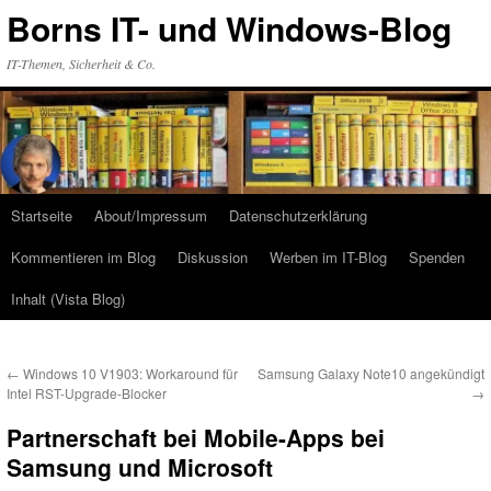
Zum
Borns IT- und Windows-Blog
Inhalt
springen
IT-Themen, Sicherheit & Co.
Startseite
About/Impressum
Datenschutzerklärung
Kommentieren im Blog
Diskussion
Werben im IT-Blog
Spenden
Inhalt (Vista Blog)
←
Windows 10 V1903: Workaround für
Samsung Galaxy Note10 angekündigt
Intel RST-Upgrade-Blocker
→
Partnerschaft bei Mobile-Apps bei
Samsung und Microsoft